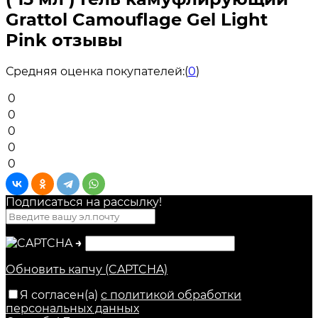
Grattol Camouflage Gel Light
Pink отзывы
Средняя оценка покупателей:
(
0
)
0
0
0
0
0
Подписаться на рассылкy!
→
Обновить капчу (CAPTCHA)
Я согласен(a)
с политикой обработки
персональных данных