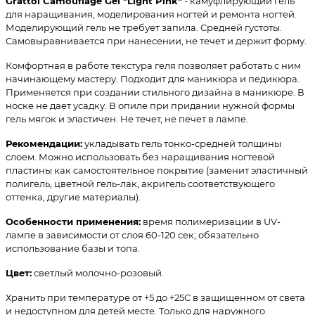
Grattol Camouflage Gel "Light Pink"
- камуфлирующий гель
для наращивания, моделирования ногтей и ремонта ногтей.
Моделирующий гель не требует запила. Средней густоты.
Самовыравнивается при нанесении, не течет и держит форму.
Комфортная в работе текстура геля позволяет работать с ним
начинающему мастеру. Подходит для маникюра и педикюра.
Применяется при создании стильного дизайна в маникюре. В
носке не дает усадку. В опиле при придании нужной формы
гель мягок и эластичен. Не течет, не печет в лампе.
Рекомендации:
укладывать гель тонко-средней толщины
слоем. Можно использовать без наращивания ногтевой
пластины как самостоятельное покрытие (заменит эластичный
полигель, цветной гель-лак, акригель соответствующего
оттенка, другие материалы).
Особенности применения:
время полимеризации в UV-
лампе в зависимости от слоя 60-120 сек; обязательно
использование базы и топа.
Цвет:
светлый молочно-розовый.
Хранить при температуре от +5 до +25С в защищенном от света
и недоступном для детей месте. Только для наружного