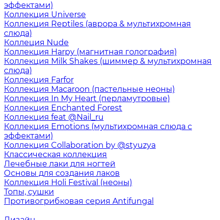
эффектами)
Коллекция Universe
Коллекция Reptiles (аврора & мультихромная
слюда)
Коллеция Nude
Коллекция Harpy (магнитная голография)
Коллекция Milk Shakes (шиммер & мультихромная
слюда)
Коллекция Farfor
Коллекция Macaroon (пастельные неоны)
Коллекция In My Heart (перламутровые)
Коллекция Enchanted Forest
Коллекция feat @Nail_ru
Коллекция Emotions (мультихромная слюда с
эффектами)
Коллекция Collaboration by @styuzya
Классическая коллекция
Лечебные лаки для ногтей
Основы для создания лаков
Коллекция Holi Festival (неоны)
Топы, сушки
Противогрибковая серия Antifungal
Дизайн