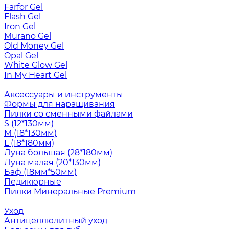
Farfor Gel
Flash Gel
Iron Gel
Murano Gel
Old Money Gel
Opal Gel
White Glow Gel
In My Heart Gel
Аксессуары и инструменты
Формы для наращивания
Пилки со сменными файлами
S (12*130мм)
M (18*130мм)
L (18*180мм)
Луна большая (28*180мм)
Луна малая (20*130мм)
Баф (18мм*50мм)
Педикюрные
Пилки Минеральные Premium
Уход
Антицеллюлитный уход