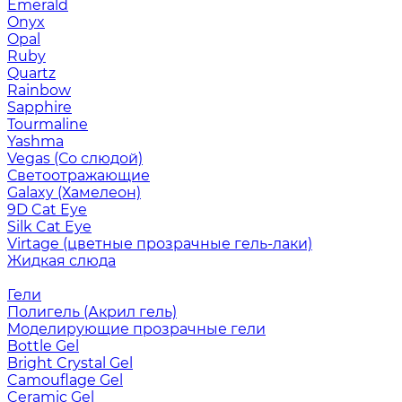
Emerald
Onyx
Opal
Ruby
Quartz
Rainbow
Sapphire
Tourmaline
Yashma
Vegas (Со слюдой)
Светоотражающие
Galaxy (Хамелеон)
9D Cat Eye
Silk Cat Eye
Virtage (цветные прозрачные гель-лаки)
Жидкая слюда
Гели
Полигель (Акрил гель)
Моделирующие прозрачные гели
Bottle Gel
Bright Crystal Gel
Camouflage Gel
Ceramic Gel