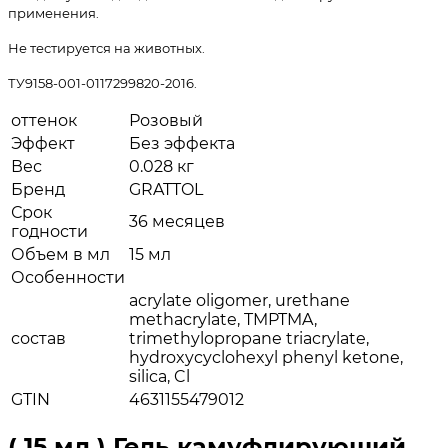
применения.
Не тестируется на животных.
ТУ9158-001-0117299820-2016.
оттенок
Розовый
Эффект
Без эффекта
Вес
0.028 кг
Бренд
GRATTOL
Срок
36 месяцев
годности
Объем в мл
15 мл
Особенности
acrylate oligomer, urethane
methacrylate, TMPTMA,
состав
trimethylopropane triacrylate,
hydroxycyclohexyl phenyl ketone,
silica, Cl
GTIN
4631155479012
( 15 мл ) Гель камуфлирующий