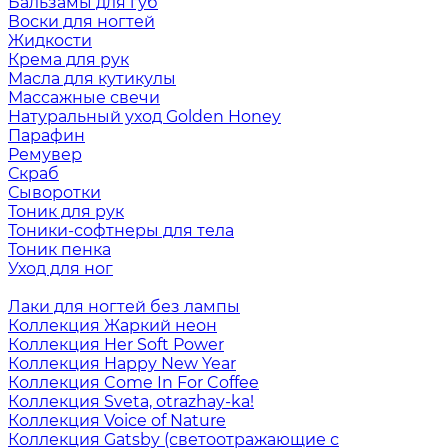
Бальзамы для губ
Воски для ногтей
Жидкости
Крема для рук
Масла для кутикулы
Массажные свечи
Натуральный уход Golden Honey
Парафин
Ремувер
Скраб
Сыворотки
Тоник для рук
Тоники-софтнеры для тела
Тоник пенка
Уход для ног
Лаки для ногтей без лампы
Коллекция Жаркий неон
Коллекция Her Soft Power
Коллекция Happy New Year
Коллекция Come In For Coffee
Коллекция Sveta, otrazhay-ka!
Коллекция Voice of Nature
Коллекция Gatsby (светоотражающие с