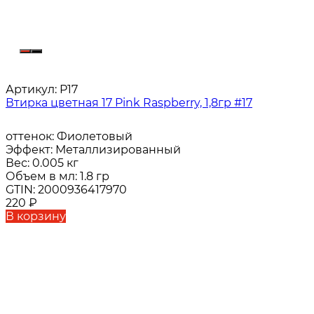
Артикул:
P17
Втирка цветная 17 Pink Raspberry, 1,8гр #17
оттенок:
Фиолетовый
Эффект:
Металлизированный
Вес:
0.005 кг
Объем в мл:
1.8 гр
GTIN:
2000936417970
220
₽
В корзину