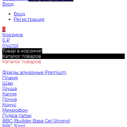
Вход
Вход
Регистрация
0
Корзина
0
₽
(пусто)
Товар в корзине!
Каталог товаров
Каталог товаров
Фрезы алмазные Premium
Пламя
Шар
Груша
Капля
Почка
Конус
Микрофон
Пудра-тальк
BBG (Builder Base Gel Strong)
BBG 30ml