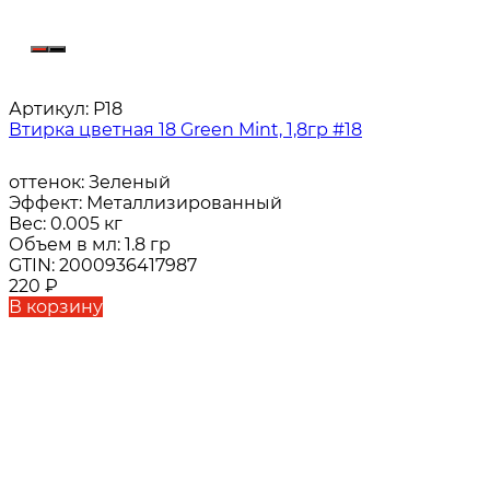
Артикул:
P18
Втирка цветная 18 Green Mint, 1,8гр #18
оттенок:
Зеленый
Эффект:
Металлизированный
Вес:
0.005 кг
Объем в мл:
1.8 гр
GTIN:
2000936417987
220
₽
В корзину