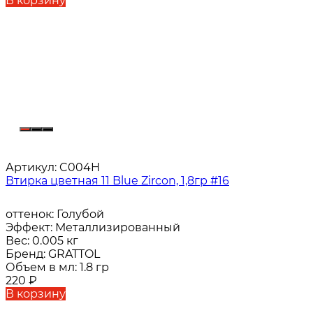
В корзину
Артикул:
C004H
Втирка цветная 11 Blue Zircon, 1,8гр #16
оттенок:
Голубой
Эффект:
Металлизированный
Вес:
0.005 кг
Бренд:
GRATTOL
Объем в мл:
1.8 гр
220
₽
В корзину