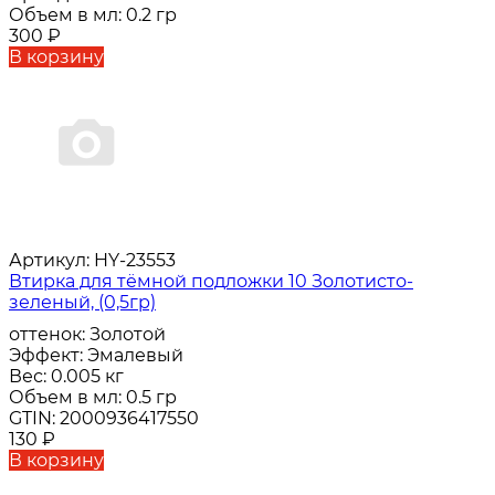
Объем в мл:
0.2 гр
300
₽
В корзину
Артикул:
HY-23553
Втирка для тёмной подложки 10 Золотисто-
зеленый, (0,5гр)
оттенок:
Золотой
Эффект:
Эмалевый
Вес:
0.005 кг
Объем в мл:
0.5 гр
GTIN:
2000936417550
130
₽
В корзину