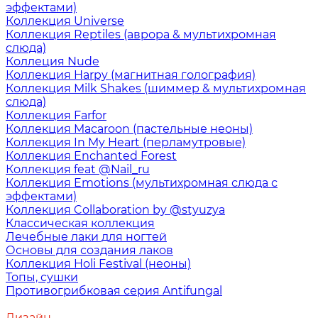
эффектами)
Коллекция Universe
Коллекция Reptiles (аврора & мультихромная
слюда)
Коллеция Nude
Коллекция Harpy (магнитная голография)
Коллекция Milk Shakes (шиммер & мультихромная
слюда)
Коллекция Farfor
Коллекция Macaroon (пастельные неоны)
Коллекция In My Heart (перламутровые)
Коллекция Enchanted Forest
Коллекция feat @Nail_ru
Коллекция Emotions (мультихромная слюда с
эффектами)
Коллекция Collaboration by @styuzya
Классическая коллекция
Лечебные лаки для ногтей
Основы для создания лаков
Коллекция Holi Festival (неоны)
Топы, сушки
Противогрибковая серия Antifungal
Дизайн