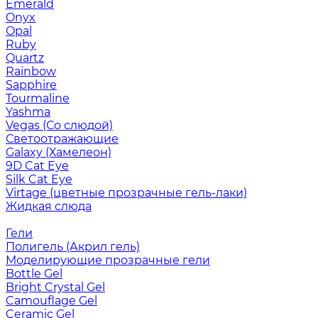
Emerald
Onyx
Opal
Ruby
Quartz
Rainbow
Sapphire
Tourmaline
Yashma
Vegas (Со слюдой)
Светоотражающие
Galaxy (Хамелеон)
9D Cat Eye
Silk Cat Eye
Virtage (цветные прозрачные гель-лаки)
Жидкая слюда
Гели
Полигель (Акрил гель)
Моделирующие прозрачные гели
Bottle Gel
Bright Crystal Gel
Camouflage Gel
Ceramic Gel