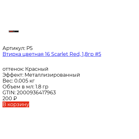
Артикул:
P5
Втирка цветная 16 Scarlet Red, 1,8гр #5
оттенок:
Красный
Эффект:
Металлизированный
Вес:
0.005 кг
Объем в мл:
1.8 гр
GTIN:
2000936417963
200
₽
В корзину