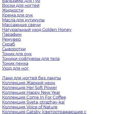
Бальзамы для губ
Воски для ногтей
Жидкости
Крема для рук
Масла для кутикулы
Массажные свечи
Натуральный уход Golden Honey
Парафин
Ремувер
Скраб
Сыворотки
Тоник для рук
Тоники-софтнеры для тела
Тоник пенка
Уход для ног
Лаки для ногтей без лампы
Коллекция Жаркий неон
Коллекция Her Soft Power
Коллекция Happy New Year
Коллекция Come In For Coffee
Коллекция Sveta, otrazhay-ka!
Коллекция Voice of Nature
Коллекция Gatsby (светоотражающие с