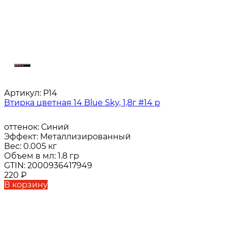
Артикул:
P14
Втирка цветная 14 Blue Sky, 1,8г #14 р
оттенок:
Синий
Эффект:
Металлизированный
Вес:
0.005 кг
Объем в мл:
1.8 гр
GTIN:
2000936417949
220
₽
В корзину