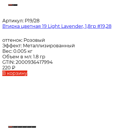
Артикул:
P19/28
Втирка цветная 19 Light Lavender, 1,8гр #19,28
оттенок:
Розовый
Эффект:
Металлизированный
Вес:
0.005 кг
Объем в мл:
1.8 гр
GTIN:
2000936417994
220
₽
В корзину