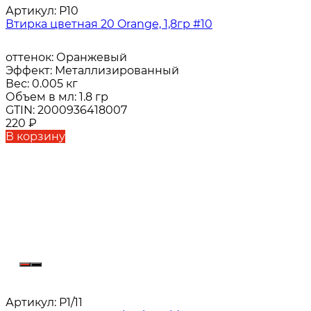
Артикул:
P10
Втирка цветная 20 Orange, 1,8гр #10
оттенок:
Оранжевый
Эффект:
Металлизированный
Вес:
0.005 кг
Объем в мл:
1.8 гр
GTIN:
2000936418007
220
₽
В корзину
Артикул:
P1/11