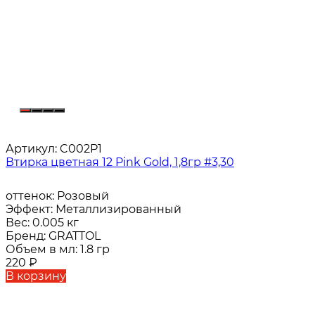
Артикул:
C002P1
Втирка цветная 12 Pink Gold, 1,8гр #3,30
оттенок:
Розовый
Эффект:
Металлизированный
Вес:
0.005 кг
Бренд:
GRATTOL
Объем в мл:
1.8 гр
220
₽
В корзину