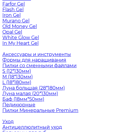
Farfor Gel
Flash Gel
Iron Gel
Murano Gel
Old Money Gel
Opal Gel
White Glow Gel
In My Heart Gel
Аксессуары и инструменты
Формы для наращивания
Пилки со сменными файлами
S (12*130мм)
M (18*130мм)
L (18*180мм)
Луна большая (28*180мм)
Луна малая (20*130мм)
Баф (18мм*50мм)
Педикюрные
Пилки Минеральные Premium
Уход
Антицеллюлитный уход