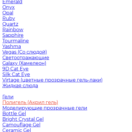
Emerald
Onyx
Opal
Ruby
Quartz
Rainbow
Sapphire
Tourmaline
Yashma
Vegas (Со слюдой)
Светоотражающие
Galaxy (Хамелеон)
9D Cat Eye
Silk Cat Eye
Virtage (цветные прозрачные гель-лаки)
Жидкая слюда
Гели
Полигель (Акрил гель)
Моделирующие прозрачные гели
Bottle Gel
Bright Crystal Gel
Camouflage Gel
Ceramic Gel