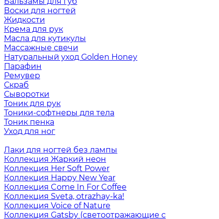
Бальзамы для губ
Воски для ногтей
Жидкости
Крема для рук
Масла для кутикулы
Массажные свечи
Натуральный уход Golden Honey
Парафин
Ремувер
Скраб
Сыворотки
Тоник для рук
Тоники-софтнеры для тела
Тоник пенка
Уход для ног
Лаки для ногтей без лампы
Коллекция Жаркий неон
Коллекция Her Soft Power
Коллекция Happy New Year
Коллекция Come In For Coffee
Коллекция Sveta, otrazhay-ka!
Коллекция Voice of Nature
Коллекция Gatsby (светоотражающие с