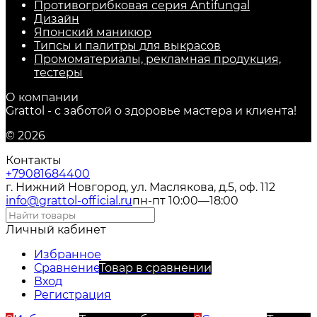
Противогрибковая серия Antifungal
Дизайн
Японский маникюр
Типсы и палитры для выкрасов
Промоматериалы, рекламная продукция,
тестеры
О компании
Grattol - с заботой о здоровье мастера и клиента!
© 2026
Контакты
+79081684400
г. Нижний Новгород, ул. Маслякова, д.5, оф. 112
info@grattol-official.ru
пн-пт 10:00—18:00
Личный кабинет
Избранное
Сравнение
Товар в сравнении
Вход
Регистрация