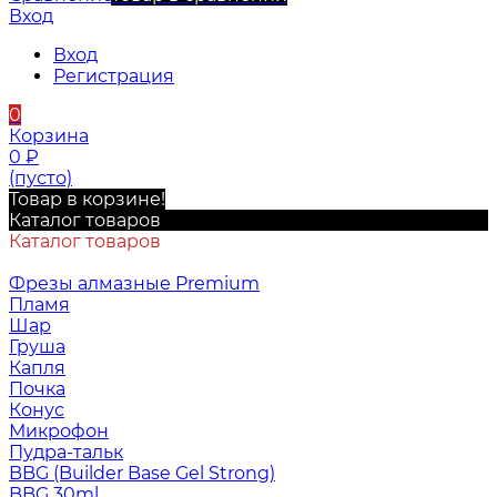
Вход
Вход
Регистрация
0
Корзина
0
₽
(пусто)
Товар в корзине!
Каталог товаров
Каталог товаров
Фрезы алмазные Premium
Пламя
Шар
Груша
Капля
Почка
Конус
Микрофон
Пудра-тальк
BBG (Builder Base Gel Strong)
BBG 30ml