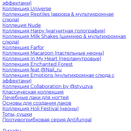
эффектами)
Коллекция Universe
Коллекция Reptiles (аврора & мультихромная
слюда)
Коллеция Nude
Коллекция Harpy (магнитная голография)
Коллекция Milk Shakes (шиммер & мультихромная
слюда)
Коллекция Farfor
Коллекция Macaroon (пастельные неоны)
Коллекция In My Heart (перламутровые)
Коллекция Enchanted Forest
Коллекция feat @Nail_ru
Коллекция Emotions (мультихромная слюда с
эффектами)
Коллекция Collaboration by @styuzya
Классическая коллекция
Лечебные лаки для ногтей
Основы для создания лаков
Коллекция Holi Festival (неоны)
Топы, сушки
Противогрибковая серия Antifungal
Дизайн