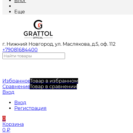
Блог
Еще
г. Нижний Новгород, ул. Маслякова, д.5, оф. 112
+79081684400
Избранное
Товар в избранном
Сравнение
Товар в сравнении
Вход
Вход
Регистрация
0
Корзина
0
₽