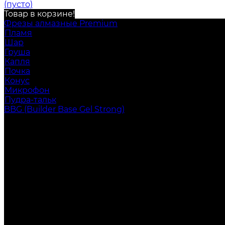
(пусто)
Товар в корзине!
Фрезы алмазные Premium
Пламя
Шар
Груша
Капля
Почка
Конус
Микрофон
Пудра-тальк
BBG (Builder Base Gel Strong)