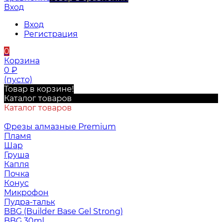
Вход
Вход
Регистрация
0
Корзина
0
₽
(пусто)
Товар в корзине!
Каталог товаров
Каталог товаров
Фрезы алмазные Premium
Пламя
Шар
Груша
Капля
Почка
Конус
Микрофон
Пудра-тальк
BBG (Builder Base Gel Strong)
BBG 30ml