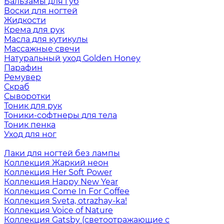
Бальзамы для губ
Воски для ногтей
Жидкости
Крема для рук
Масла для кутикулы
Массажные свечи
Натуральный уход Golden Honey
Парафин
Ремувер
Скраб
Сыворотки
Тоник для рук
Тоники-софтнеры для тела
Тоник пенка
Уход для ног
Лаки для ногтей без лампы
Коллекция Жаркий неон
Коллекция Her Soft Power
Коллекция Happy New Year
Коллекция Come In For Coffee
Коллекция Sveta, otrazhay-ka!
Коллекция Voice of Nature
Коллекция Gatsby (светоотражающие с