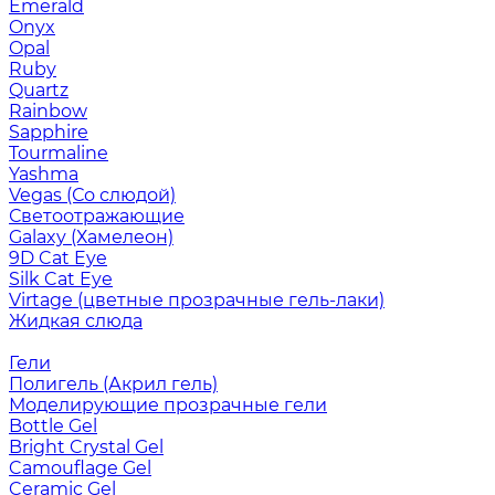
Emerald
Onyx
Opal
Ruby
Quartz
Rainbow
Sapphire
Tourmaline
Yashma
Vegas (Со слюдой)
Светоотражающие
Galaxy (Хамелеон)
9D Cat Eye
Silk Cat Eye
Virtage (цветные прозрачные гель-лаки)
Жидкая слюда
Гели
Полигель (Акрил гель)
Моделирующие прозрачные гели
Bottle Gel
Bright Crystal Gel
Camouflage Gel
Ceramic Gel