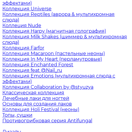
эффектами)
Коллекция Universe
Коллекция Reptiles (аврора & мультихромная
слюда)
Коллеция Nude
Коллекция Harpy (магнитная голография)
Коллекция Milk Shakes (шиммер & мультихромная
слюда)
Коллекция Farfor
Коллекция Macaroon (пастельные неоны)
Коллекция In My Heart (перламутровые)
Коллекция Enchanted Forest
Коллекция feat @Nail_ru
Коллекция Emotions (мультихромная слюда с
эффектами)
Коллекция Collaboration by @styuzya
Классическая коллекция
Лечебные лаки для ногтей
Основы для создания лаков
Коллекция Holi Festival (неоны)
Топы, сушки
Противогрибковая серия Antifungal
Дизайн