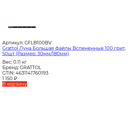
Артикул:
GFLB100BV
Grattol Луна Большая файлы Вспененные 100 грит,
50шт (Размер: 30мм/180мм)
Вес:
0.11 кг
Бренд:
GRATTOL
GTIN:
4631141760193
1 150
₽
В корзину