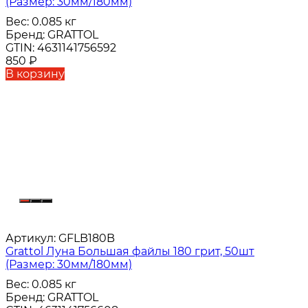
(Размер: 30мм/180мм)
Вес:
0.085 кг
Бренд:
GRATTOL
GTIN:
4631141756592
850
₽
В корзину
Артикул:
GFLB180B
Grattol Луна Большая файлы 180 грит, 50шт
(Размер: 30мм/180мм)
Вес:
0.085 кг
Бренд:
GRATTOL