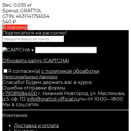
Вес:
0.035 кг
Бренд:
GRATTOL
GTIN:
4631141756554
540
₽
В корзину
Подписаться на рассылкy!
→
Обновить капчу (CAPTCHA)
Я согласен(a)
с политикой обработки
персональных данных
Спасибо! Будем держать вас в курсе.
Ошибка отправки формы
+79081684400
г. Нижний Новгород, ул. Маслякова,
д.5, оф. 112
info@grattol-official.ru
пн-пт 10:00—18:00
Мы в соц.сетях
Компания
Доставка и оплата