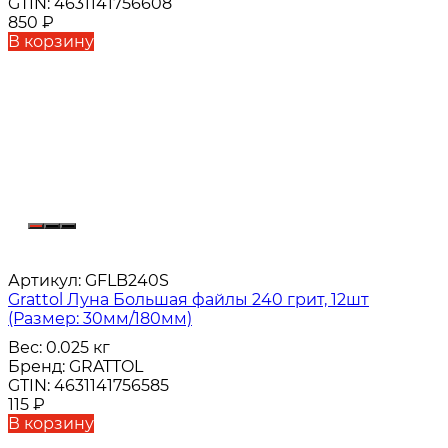
GTIN:
4631141756608
850
₽
В корзину
Артикул:
GFLB240S
Grattol Луна Большая файлы 240 грит, 12шт
(Размер: 30мм/180мм)
Вес:
0.025 кг
Бренд:
GRATTOL
GTIN:
4631141756585
115
₽
В корзину