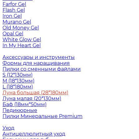
Farfor Gel
Flash Gel
Iron Gel
Murano Gel
Old Money Gel
Opal Gel
White Glow Gel
In My Heart Gel
Аксессуары и инструменты
Формы для наращивания
Пилки со сменными файлами
S (12*130мм)
M (18*130мм)
L (18*180мм)
Луна большая (28*180мм)
Луна малая (20*130мм)
Баф (18мм*50мм)
Педикюрные
Пилки Минеральные Premium
Уход
Антицеллюлитный уход