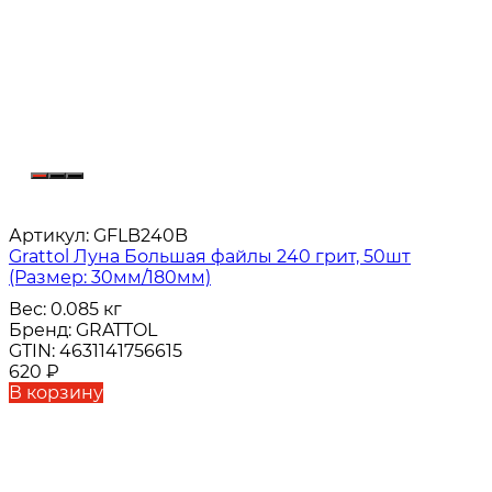
Артикул:
GFLB240B
Grattol Луна Большая файлы 240 грит, 50шт
(Размер: 30мм/180мм)
Вес:
0.085 кг
Бренд:
GRATTOL
GTIN:
4631141756615
620
₽
В корзину