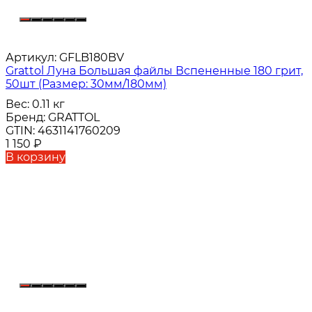
Артикул:
GFLB180BV
Grattol Луна Большая файлы Вспененные 180 грит,
50шт (Размер: 30мм/180мм)
Вес:
0.11 кг
Бренд:
GRATTOL
GTIN:
4631141760209
1 150
₽
В корзину