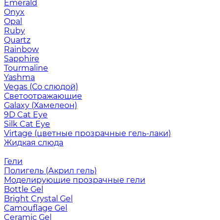
Emerald
Onyx
Opal
Ruby
Quartz
Rainbow
Sapphire
Tourmaline
Yashma
Vegas (Со слюдой)
Светоотражающие
Galaxy (Хамелеон)
9D Cat Eye
Silk Cat Eye
Virtage (цветные прозрачные гель-лаки)
Жидкая слюда
Гели
Полигель (Акрил гель)
Моделирующие прозрачные гели
Bottle Gel
Bright Crystal Gel
Camouflage Gel
Ceramic Gel