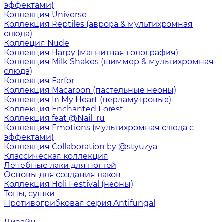
эффектами)
Коллекция Universe
Коллекция Reptiles (аврора & мультихромная
слюда)
Коллеция Nude
Коллекция Harpy (магнитная голография)
Коллекция Milk Shakes (шиммер & мультихромная
слюда)
Коллекция Farfor
Коллекция Macaroon (пастельные неоны)
Коллекция In My Heart (перламутровые)
Коллекция Enchanted Forest
Коллекция feat @Nail_ru
Коллекция Emotions (мультихромная слюда с
эффектами)
Коллекция Collaboration by @styuzya
Классическая коллекция
Лечебные лаки для ногтей
Основы для создания лаков
Коллекция Holi Festival (неоны)
Топы, сушки
Противогрибковая серия Antifungal
Дизайн