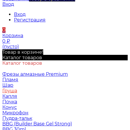
Вход
Вход
Регистрация
0
Корзина
0
₽
(пусто)
Товар в корзине!
Каталог товаров
Каталог товаров
Фрезы алмазные Premium
Пламя
Шар
Груша
Капля
Почка
Конус
Микрофон
Пудра-тальк
BBG (Builder Base Gel Strong)
BBG 30ml