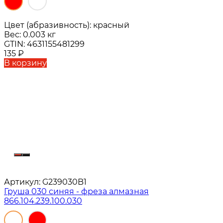
Цвет (абразивность):
красный
Вес:
0.003 кг
GTIN:
4631155481299
135
₽
В корзину
Артикул:
G239030B1
Груша 030 синяя - фреза алмазная
866.104.239.100.030