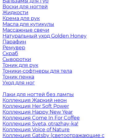
Бальзамы для губ
Воски для ногтей
Жидкости
Крема для рук
Масла для кутикулы
Массажные свечи
Натуральный уход Golden Honey
Парафин
Ремувер
Скраб
Сыворотки
Тоник для рук
Тоники-софтнеры для тела
Тоник пенка
Уход для ног
Лаки для ногтей без лампы
Коллекция Жаркий неон
Коллекция Her Soft Power
Коллекция Happy New Year
Коллекция Come In For Coffee
Коллекция Sveta, otrazhay-ka!
Коллекция Voice of Nature
Коллекция Gatsby (светоотражающие с