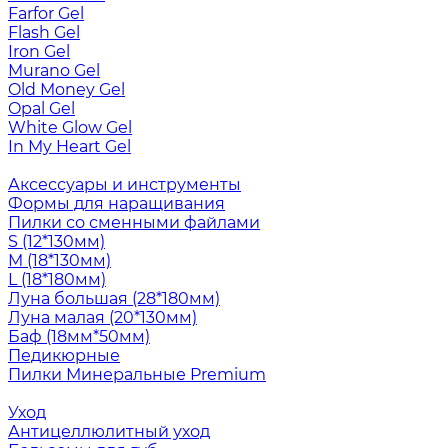
Farfor Gel
Flash Gel
Iron Gel
Murano Gel
Old Money Gel
Opal Gel
White Glow Gel
In My Heart Gel
Аксессуары и инструменты
Формы для наращивания
Пилки со сменными файлами
S (12*130мм)
M (18*130мм)
L (18*180мм)
Луна большая (28*180мм)
Луна малая (20*130мм)
Баф (18мм*50мм)
Педикюрные
Пилки Минеральные Premium
Уход
Антицеллюлитный уход