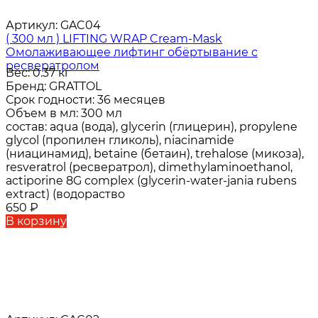
Артикул:
GAC04
( 300 мл ) LIFTING WRAP Cream-Mask
Омолаживающее лифтинг обёртывание с
ресвератролом
Вес:
0.37 кг
Бренд:
GRATTOL
Срок годности:
36 месяцев
Объем в мл:
300 мл
состав:
aqua (вода), glycerin (глицерин), propylene
glycol (пропилен гликоль), niacinamide
(ниацинамид), betaine (бетаин), trehalose (микоза),
resveratrol (ресвератрол), dimethylaminoethanol,
actiporine 8G complex (glycerin-water-jania rubens
extract) (водораство
650
₽
В корзину