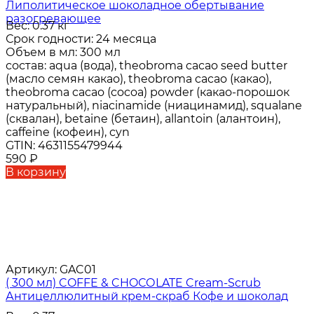
Липолитическое шоколадное обертывание
разогревающее
Вес:
0.37 кг
Срок годности:
24 месяца
Объем в мл:
300 мл
состав:
aqua (вода), theobroma cacao seed butter
(масло семян какао), theobroma cacao (какао),
theobroma cacao (cocoa) powder (какао-порошок
натуральный), niacinamide (ниацинамид), squalane
(сквалан), betaine (бетаин), allantoin (алантоин),
caffeine (кофеин), cyn
GTIN:
4631155479944
590
₽
В корзину
Артикул:
GAC01
( 300 мл) COFFE & CHOСОLATE Cream-Scrub
Антицеллюлитный крем-скраб Кофе и шоколад