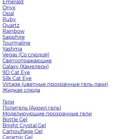
Emerald
Onyx
Opal
Ruby
Quartz
Rainbow
Sapphire
Tourmaline
Yashma
Vegas (Со слюдой)
Светоотражающие
Galaxy (Хамелеон)
9D Cat Eye
Silk Cat Eye
Virtage (цветные прозрачные гель-лаки)
Жидкая слюда
Гели
Полигель (Акрил гель)
Моделирующие прозрачные гели
Bottle Gel
Bright Crystal Gel
Camouflage Gel
Ceramic Gel