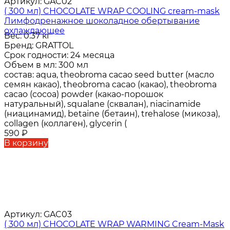
Артикул:
GAC02
( 300 мл) CHOСОLATE WRAP COOLING cream-mask
Лимфодренажное шоколадное обертывание
охлаждающее
Вес:
0.37 кг
Бренд:
GRATTOL
Срок годности:
24 месяца
Объем в мл:
300 мл
состав:
aqua, theobroma cacao seed butter (масло
семян какао), theobroma cacao (какао), theobroma
cacao (cocoa) powder (какао-порошок
натуральный), squalane (сквалан), niacinamide
(ниацинамид), betaine (бетаин), trehalose (микоза),
collagen (коллаген), glycerin (
590
₽
В корзину
Артикул:
GAC03
( 300 мл) CHOСОLATE WRAP WARMING Cream-Mask