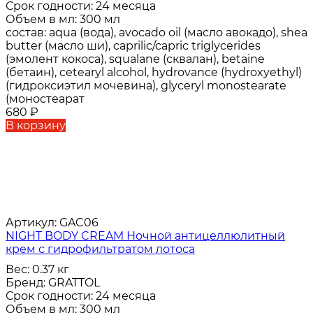
Срок годности:
24 месяца
Объем в мл:
300 мл
состав:
aqua (вода), avocado oil (масло авокадо), shea
butter (масло ши), caprilic/capric triglycerides
(эмолент кокоса), squalane (сквалан), betaine
(бетаин), cetearyl alcohol, hydrovance (hydroxyethyl)
(гидроксиэтил мочевина), glyceryl monostearate
(моностеарат
680
₽
В корзину
Артикул:
GAC06
NIGHT BODY CREAM Ночной антицеллюлитный
крем с гидрофильтратом лотоса
Вес:
0.37 кг
Бренд:
GRATTOL
Срок годности:
24 месяца
Объем в мл:
300 мл