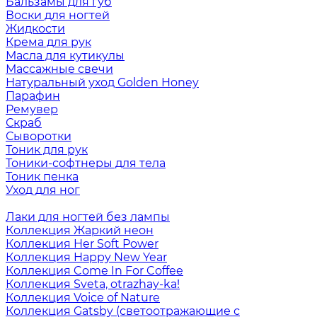
Бальзамы для губ
Воски для ногтей
Жидкости
Крема для рук
Масла для кутикулы
Массажные свечи
Натуральный уход Golden Honey
Парафин
Ремувер
Скраб
Сыворотки
Тоник для рук
Тоники-софтнеры для тела
Тоник пенка
Уход для ног
Лаки для ногтей без лампы
Коллекция Жаркий неон
Коллекция Her Soft Power
Коллекция Happy New Year
Коллекция Come In For Coffee
Коллекция Sveta, otrazhay-ka!
Коллекция Voice of Nature
Коллекция Gatsby (светоотражающие с