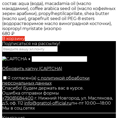
состав:
aqua (вода), macadamia oil (масло
макадамии), coffee arabica seed oil (масло кофейных
зерен арабики), propylheptilcaprilate, shea butter
(масло ши), grapefruit seed oil PEG-8 esters
(водорастворимое масло виноградной косточки),
isopropyl myristate (изопро
680
₽
В корзину
Подписаться на рассылкy!
→
Обновить капчу (CAPTCHA)
Я согласен(a)
с политикой обработки
персональных данных
Спасибо! Будем держать вас в курсе.
Ошибка отправки формы
+79081684400
г. Нижний Новгород, ул. Маслякова,
д.5, оф. 112
info@grattol-official.ru
пн-пт 10:00—18:00
Мы в соц.сетях
Компания