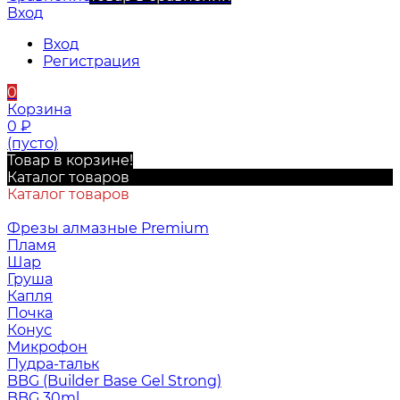
Вход
Вход
Регистрация
0
Корзина
0
₽
(пусто)
Товар в корзине!
Каталог товаров
Каталог товаров
Фрезы алмазные Premium
Пламя
Шар
Груша
Капля
Почка
Конус
Микрофон
Пудра-тальк
BBG (Builder Base Gel Strong)
BBG 30ml