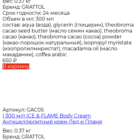
Вес:
0.37 кг
Бренд:
GRATTOL
Срок годности:
24 месяца
Объем в мл:
300 мл
состав:
aqua (вода), glycerin (глицерин), theobroma
cacao seed butter (масло семян какао), theobroma
cacao (какао), theobroma cacao (cocoa) powder
(какао-порошок натуральный), isopropyl myristate
(изопропилмиристат), macadamia oil (масло
макадамии), coffea arabic
650
₽
В корзину
Артикул:
GAC05
( 300 мл) ICE & FLAME Body Cream
Антицеллюлитный крем Лед и Пламя
Вес:
0.37 кг
Бренд:
GRATTOL