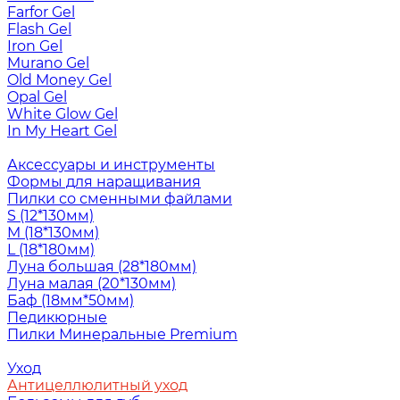
Farfor Gel
Flash Gel
Iron Gel
Murano Gel
Old Money Gel
Opal Gel
White Glow Gel
In My Heart Gel
Аксессуары и инструменты
Формы для наращивания
Пилки со сменными файлами
S (12*130мм)
M (18*130мм)
L (18*180мм)
Луна большая (28*180мм)
Луна малая (20*130мм)
Баф (18мм*50мм)
Педикюрные
Пилки Минеральные Premium
Уход
Антицеллюлитный уход