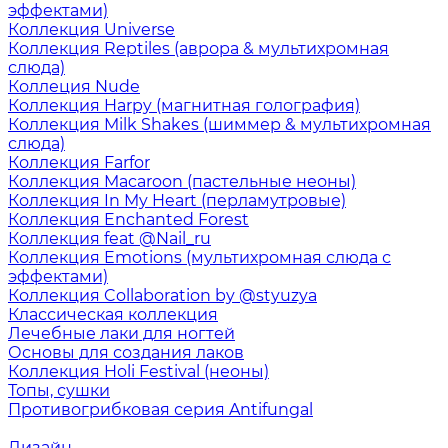
эффектами)
Коллекция Universe
Коллекция Reptiles (аврора & мультихромная
слюда)
Коллеция Nude
Коллекция Harpy (магнитная голография)
Коллекция Milk Shakes (шиммер & мультихромная
слюда)
Коллекция Farfor
Коллекция Macaroon (пастельные неоны)
Коллекция In My Heart (перламутровые)
Коллекция Enchanted Forest
Коллекция feat @Nail_ru
Коллекция Emotions (мультихромная слюда с
эффектами)
Коллекция Collaboration by @styuzya
Классическая коллекция
Лечебные лаки для ногтей
Основы для создания лаков
Коллекция Holi Festival (неоны)
Топы, сушки
Противогрибковая серия Antifungal
Дизайн