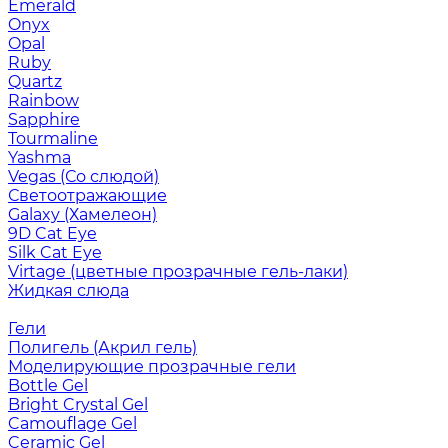
Emerald
Onyx
Opal
Ruby
Quartz
Rainbow
Sapphire
Tourmaline
Yashma
Vegas (Со слюдой)
Светоотражающие
Galaxy (Хамелеон)
9D Cat Eye
Silk Cat Eye
Virtage (цветные прозрачные гель-лаки)
Жидкая слюда
Гели
Полигель (Акрил гель)
Моделирующие прозрачные гели
Bottle Gel
Bright Crystal Gel
Camouflage Gel
Ceramic Gel