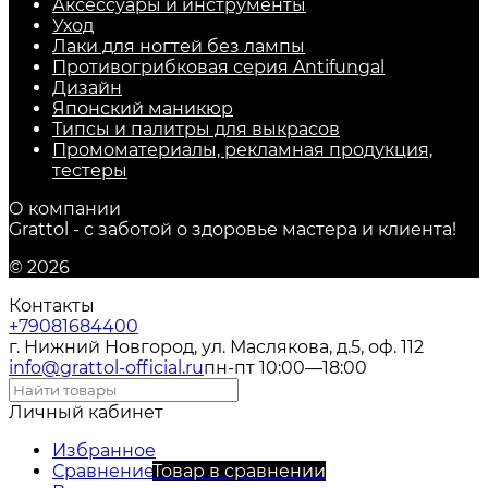
Аксессуары и инструменты
Уход
Лаки для ногтей без лампы
Противогрибковая серия Antifungal
Дизайн
Японский маникюр
Типсы и палитры для выкрасов
Промоматериалы, рекламная продукция,
тестеры
О компании
Grattol - с заботой о здоровье мастера и клиента!
© 2026
Контакты
+79081684400
г. Нижний Новгород, ул. Маслякова, д.5, оф. 112
info@grattol-official.ru
пн-пт 10:00—18:00
Личный кабинет
Избранное
Сравнение
Товар в сравнении