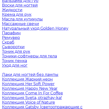
Бальзамы для губ
Воски для ногтей
Жидкости
Крема для рук
Масла для кутикулы
Массажные свечи
Натуральный уход Golden Honey
Парафин
Ремувер
Скраб
Сыворотки
Тоник для рук
Тоники-софтнеры для тела
Тоник пенка
Уход для ног
Лаки для ногтей без лампы
Коллекция Жаркий неон
Коллекция Her Soft Power
Коллекция Happy New Year
Коллекция Come In For Coffee
Коллекция Sveta, otrazhay-ka!
Коллекция Voice of Nature
Коллекция Gatsby (светоотражающие с