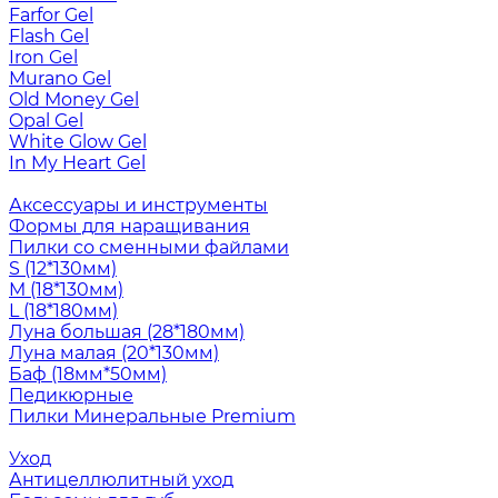
Farfor Gel
Flash Gel
Iron Gel
Murano Gel
Old Money Gel
Opal Gel
White Glow Gel
In My Heart Gel
Аксессуары и инструменты
Формы для наращивания
Пилки со сменными файлами
S (12*130мм)
M (18*130мм)
L (18*180мм)
Луна большая (28*180мм)
Луна малая (20*130мм)
Баф (18мм*50мм)
Педикюрные
Пилки Минеральные Premium
Уход
Антицеллюлитный уход