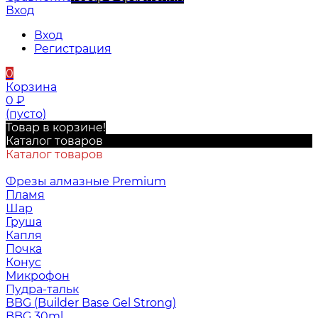
Вход
Вход
Регистрация
0
Корзина
0
₽
(пусто)
Товар в корзине!
Каталог товаров
Каталог товаров
Фрезы алмазные Premium
Пламя
Шар
Груша
Капля
Почка
Конус
Микрофон
Пудра-тальк
BBG (Builder Base Gel Strong)
BBG 30ml