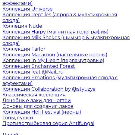
эффектами)
Коллекция Universe
Коллекция Reptiles (аврора & мультихромная
слюда)
Коллеция Nude
Коллекция Harpy (магнитная голография)
Коллекция Milk Shakes (шиммер & мультихромная
слюда)
Коллекция Farfor
Коллекция Macaroon (пастельные неоны)
Коллекция In My Heart (перламутровые)
Коллекция Enchanted Forest
Коллекция feat @Nail_ru
Коллекция Emotions (мультихромная слюда с
эффектами)
Коллекция Collaboration by @styuzya
Классическая коллекция
Лечебные лаки для ногтей
Основы для создания лаков
Коллекция Holi Festival (неоны)
Топы, сушки
Противогрибковая серия Antifungal
Дизайн