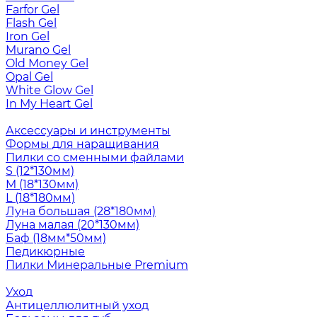
Farfor Gel
Flash Gel
Iron Gel
Murano Gel
Old Money Gel
Opal Gel
White Glow Gel
In My Heart Gel
Аксессуары и инструменты
Формы для наращивания
Пилки со сменными файлами
S (12*130мм)
M (18*130мм)
L (18*180мм)
Луна большая (28*180мм)
Луна малая (20*130мм)
Баф (18мм*50мм)
Педикюрные
Пилки Минеральные Premium
Уход
Антицеллюлитный уход