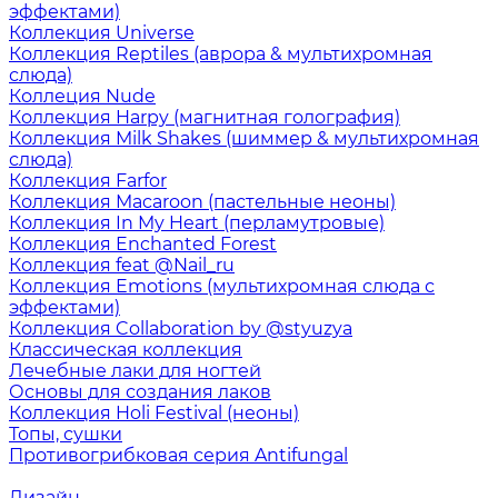
эффектами)
Коллекция Universe
Коллекция Reptiles (аврора & мультихромная
слюда)
Коллеция Nude
Коллекция Harpy (магнитная голография)
Коллекция Milk Shakes (шиммер & мультихромная
слюда)
Коллекция Farfor
Коллекция Macaroon (пастельные неоны)
Коллекция In My Heart (перламутровые)
Коллекция Enchanted Forest
Коллекция feat @Nail_ru
Коллекция Emotions (мультихромная слюда с
эффектами)
Коллекция Collaboration by @styuzya
Классическая коллекция
Лечебные лаки для ногтей
Основы для создания лаков
Коллекция Holi Festival (неоны)
Топы, сушки
Противогрибковая серия Antifungal
Дизайн