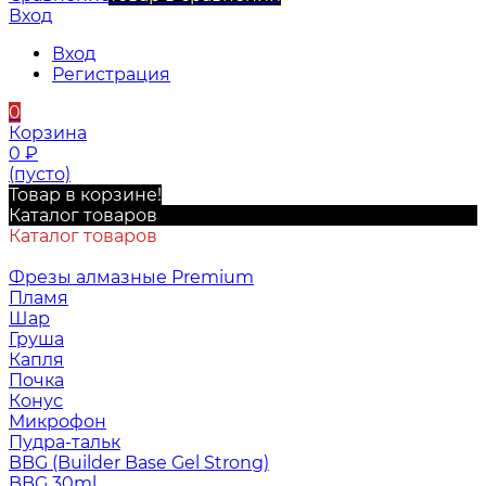
Вход
Вход
Регистрация
0
Корзина
0
₽
(пусто)
Товар в корзине!
Каталог товаров
Каталог товаров
Фрезы алмазные Premium
Пламя
Шар
Груша
Капля
Почка
Конус
Микрофон
Пудра-тальк
BBG (Builder Base Gel Strong)
BBG 30ml