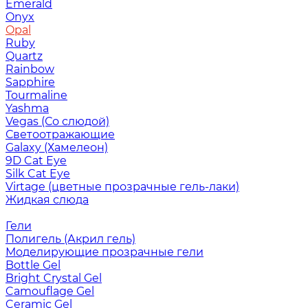
Emerald
Onyx
Opal
Ruby
Quartz
Rainbow
Sapphire
Tourmaline
Yashma
Vegas (Со слюдой)
Светоотражающие
Galaxy (Хамелеон)
9D Cat Eye
Silk Cat Eye
Virtage (цветные прозрачные гель-лаки)
Жидкая слюда
Гели
Полигель (Акрил гель)
Моделирующие прозрачные гели
Bottle Gel
Bright Crystal Gel
Camouflage Gel
Ceramic Gel