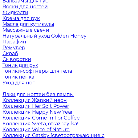
Бальзамы для губ
Воски для ногтей
Жидкости
Крема для рук
Масла для кутикулы
Массажные свечи
Натуральный уход Golden Honey
Парафин
Ремувер
Скраб
Сыворотки
Тоник для рук
Тоники-софтнеры для тела
Тоник пенка
Уход для ног
Лаки для ногтей без лампы
Коллекция Жаркий неон
Коллекция Her Soft Power
Коллекция Happy New Year
Коллекция Come In For Coffee
Коллекция Sveta, otrazhay-ka!
Коллекция Voice of Nature
Коллекция Gatsby (светоотражающие с