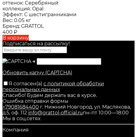
оттенок:
Cеребряный
коллекция:
Opal
Эффект:
С шестигранниками
Вес:
0.05 кг
Бренд:
GRATTOL
400
₽
В корзину
Подписаться на рассылкy!
→
Обновить капчу (CAPTCHA)
Я согласен(a)
с политикой обработки
персональных данных
Спасибо! Будем держать вас в курсе.
Ошибка отправки формы
+79081684400
г. Нижний Новгород, ул. Маслякова,
д.5, оф. 112
info@grattol-official.ru
пн-пт 10:00—18:00
Мы в соц.сетях
Компания