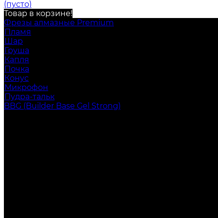
(пусто)
Товар в корзине!
Фрезы алмазные Premium
Пламя
Шар
Груша
Капля
Почка
Конус
Микрофон
Пудра-тальк
BBG (Builder Base Gel Strong)