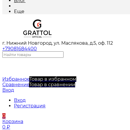
Блог
Еще
г. Нижний Новгород, ул. Маслякова, д.5, оф. 112
+79081684400
Избранное
Товар в избранном
Сравнение
Товар в сравнении
Вход
Вход
Регистрация
0
Корзина
0
₽