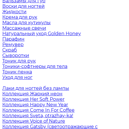
Бальзамы для губ
Воски для ногтей
Жидкости
Крема для рук
Масла для кутикулы
Массажные свечи
Натуральный уход Golden Honey
Парафин
Ремувер
Скраб
Сыворотки
Тоник для рук
Тоники-софтнеры для тела
Тоник пенка
Уход для ног
Лаки для ногтей без лампы
Коллекция Жаркий неон
Коллекция Her Soft Power
Коллекция Happy New Year
Коллекция Come In For Coffee
Коллекция Sveta, otrazhay-ka!
Коллекция Voice of Nature
Коллекция Gatsby (светоотражающие с