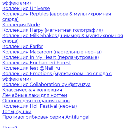
эффектами)
Коллекция Universe
Коллекция Reptiles (аврора & мультихромная
слюда)
Коллеция Nude
Коллекция Harpy (магнитная голография)
Коллекция Milk Shakes (шиммер & мультихромная
слюда)
Коллекция Farfor
Коллекция Macaroon (пастельные неоны)
Коллекция In My Heart (перламутровые)
Коллекция Enchanted Forest
Коллекция feat @Nail_ru
Коллекция Emotions (мультихромная слюда с
эффектами)
Коллекция Collaboration by @styuzya
Классическая коллекция
Лечебные лаки для ногтей
Основы для создания лаков
Коллекция Holi Festival (неоны)
Топы, сушки
Противогрибковая серия Antifungal
Дизайн