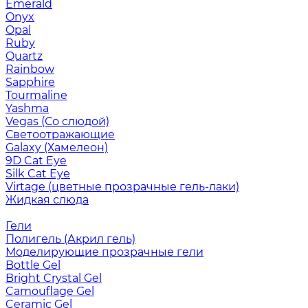
Emerald
Onyx
Opal
Ruby
Quartz
Rainbow
Sapphire
Tourmaline
Yashma
Vegas (Со слюдой)
Светоотражающие
Galaxy (Хамелеон)
9D Cat Eye
Silk Cat Eye
Virtage (цветные прозрачные гель-лаки)
Жидкая слюда
Гели
Полигель (Акрил гель)
Моделирующие прозрачные гели
Bottle Gel
Bright Crystal Gel
Camouflage Gel
Ceramic Gel