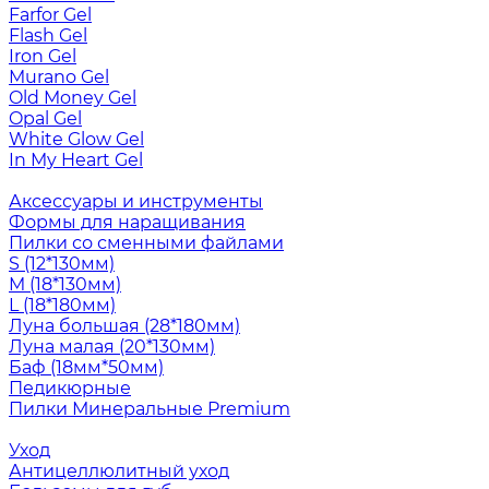
Farfor Gel
Flash Gel
Iron Gel
Murano Gel
Old Money Gel
Opal Gel
White Glow Gel
In My Heart Gel
Аксессуары и инструменты
Формы для наращивания
Пилки со сменными файлами
S (12*130мм)
M (18*130мм)
L (18*180мм)
Луна большая (28*180мм)
Луна малая (20*130мм)
Баф (18мм*50мм)
Педикюрные
Пилки Минеральные Premium
Уход
Антицеллюлитный уход