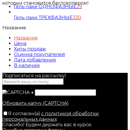
которых становится бестселлером!
Гель-лаки ОДНОФАЗНЫЕ
29
Гель-лаки ТРЕХФАЗНЫЕ
330
Название
Название
Цена
Хиты продаж
Оценка покупателей
Дата добавления
В наличии
Подписаться на рассылкy!
→
Обновить капчу (CAPTCHA)
Я согласен(a)
с политикой обработки
персональных данных
Спасибо! Будем держать вас в курсе.