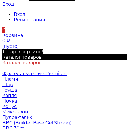
Вход
Вход
Регистрация
0
Корзина
0
₽
(пусто)
Товар в корзине!
Каталог товаров
Каталог товаров
Фрезы алмазные Premium
Пламя
Шар
Груша
Капля
Почка
Конус
Микрофон
Пудра-тальк
BBG (Builder Base Gel Strong)
BBG 30ml