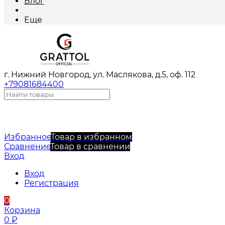
Блог
Еще
г. Нижний Новгород, ул. Маслякова, д.5, оф. 112
+79081684400
Избранное
Товар в избранном
Сравнение
Товар в сравнении
Вход
Вход
Регистрация
0
Корзина
0
₽