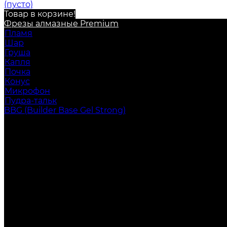
(пусто)
Товар в корзине!
Фрезы алмазные Premium
Пламя
Шар
Груша
Капля
Почка
Конус
Микрофон
Пудра-тальк
BBG (Builder Base Gel Strong)