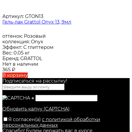
Артикул:
GTON13
Гель-лак Grattol Onyx 13, 9мл
оттенок:
Розовый
коллекция:
Onyx
Эффект:
С глиттером
Вес:
0.05 кг
Бренд:
GRATTOL
Нет в наличии
365
₽
В корзину
Подписаться на рассылкy!
→
Обновить капчу (CAPTCHA)
Я согласен(a)
с политикой обработки
персональных данных
Спасибо! Будем держать вас в курсе.