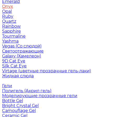
Emerald
Onyx
Opal
Ruby
Quartz
Rainbow
Sapphire
Tourmaline
Yashma
Vegas (Со слюдой)
Светоотражающие
Galaxy (Хамелеон)
9D Cat Eye
Silk Cat Eye
Virtage (цветные прозрачные гель-лаки)
Жидкая слюда
Гели
Полигель (Акрил гель)
Моделирующие прозрачные гели
Bottle Gel
Bright Crystal Gel
Camouflage Gel
Ceramic Gel