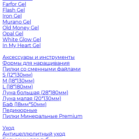
Farfor Gel
Flash Gel
Iron Gel
Murano Gel
Old Money Gel
Opal Gel
White Glow Gel
In My Heart Gel
Аксессуары и инструменты
Формы для наращивания
Пилки со сменными файлами
S (12*130мм)
M (18*130мм)
L (18*180мм)
Луна большая (28*180мм)
Луна малая (20*130мм)
Баф (18мм*50мм)
Педикюрные
Пилки Минеральные Premium
Уход
Антицеллюлитный уход