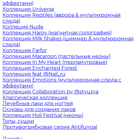
эффектами)
Коллекция Universe
Коллекция Reptiles (аврора & мультихромная
слюда)
Коллеция Nude
Коллекция Harpy (магнитная голография)
Коллекция Milk Shakes (шиммер & мультихромная
слюда)
Коллекция Farfor
Коллекция Macaroon (пастельные неоны)
Коллекция In My Heart (перламутровые)
Коллекция Enchanted Forest
Коллекция feat @Nail_ru
Коллекция Emotions (мультихромная слюда с
эффектами)
Коллекция Collaboration by @styuzya
Классическая коллекция
Лечебные лаки для ногтей
Основы для создания лаков
Коллекция Holi Festival (неоны)
Топы, сушки
Противогрибковая серия Antifungal
Дизайн