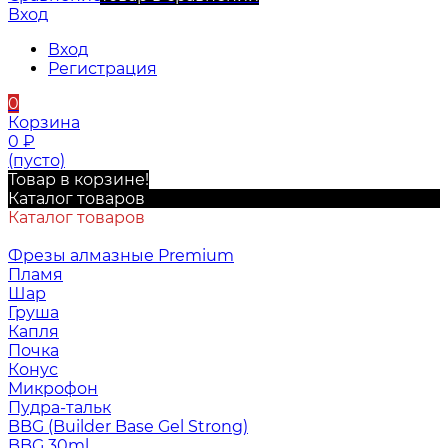
Вход
Вход
Регистрация
0
Корзина
0
₽
(пусто)
Товар в корзине!
Каталог товаров
Каталог товаров
Фрезы алмазные Premium
Пламя
Шар
Груша
Капля
Почка
Конус
Микрофон
Пудра-тальк
BBG (Builder Base Gel Strong)
BBG 30ml