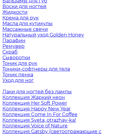
Бальзамы для губ
Воски для ногтей
Жидкости
Крема для рук
Масла для кутикулы
Массажные свечи
Натуральный уход Golden Honey
Парафин
Ремувер
Скраб
Сыворотки
Тоник для рук
Тоники-софтнеры для тела
Тоник пенка
Уход для ног
Лаки для ногтей без лампы
Коллекция Жаркий неон
Коллекция Her Soft Power
Коллекция Happy New Year
Коллекция Come In For Coffee
Коллекция Sveta, otrazhay-ka!
Коллекция Voice of Nature
Коллекция Gatsby (светоотражающие с