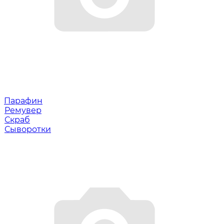
Парафин
Ремувер
Скраб
Сыворотки