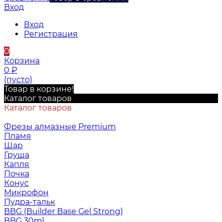
Вход
Вход
Регистрация
0
Корзина
0
₽
(пусто)
Товар в корзине!
Каталог товаров
Каталог товаров
Фрезы алмазные Premium
Пламя
Шар
Груша
Капля
Почка
Конус
Микрофон
Пудра-тальк
BBG (Builder Base Gel Strong)
BBG 30ml