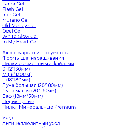
Farfor Gel
Flash Gel
Iron Gel
Murano Gel
Old Money Gel
Opal Gel
White Glow Gel
In My Heart Gel
Аксессуары и инструменты
Формы для наращивания
Пилки со сменными файлами
S (12*130мм)
M (18*130мм)
L (18*180мм)
Луна большая (28*180мм)
Луна малая (20*130мм)
Баф (18мм*50мм)
Педикюрные
Пилки Минеральные Premium
Уход
Антицеллюлитный уход