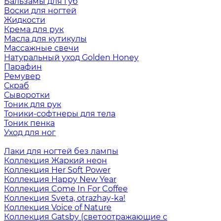
Бальзамы для губ
Воски для ногтей
Жидкости
Крема для рук
Масла для кутикулы
Массажные свечи
Натуральный уход Golden Honey
Парафин
Ремувер
Скраб
Сыворотки
Тоник для рук
Тоники-софтнеры для тела
Тоник пенка
Уход для ног
Лаки для ногтей без лампы
Коллекция Жаркий неон
Коллекция Her Soft Power
Коллекция Happy New Year
Коллекция Come In For Coffee
Коллекция Sveta, otrazhay-ka!
Коллекция Voice of Nature
Коллекция Gatsby (светоотражающие с