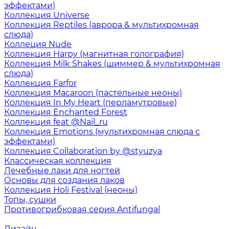
эффектами)
Коллекция Universe
Коллекция Reptiles (аврора & мультихромная
слюда)
Коллеция Nude
Коллекция Harpy (магнитная голография)
Коллекция Milk Shakes (шиммер & мультихромная
слюда)
Коллекция Farfor
Коллекция Macaroon (пастельные неоны)
Коллекция In My Heart (перламутровые)
Коллекция Enchanted Forest
Коллекция feat @Nail_ru
Коллекция Emotions (мультихромная слюда с
эффектами)
Коллекция Collaboration by @styuzya
Классическая коллекция
Лечебные лаки для ногтей
Основы для создания лаков
Коллекция Holi Festival (неоны)
Топы, сушки
Противогрибковая серия Antifungal
Дизайн