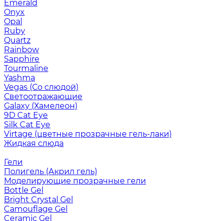
Emerald
Onyx
Opal
Ruby
Quartz
Rainbow
Sapphire
Tourmaline
Yashma
Vegas (Со слюдой)
Светоотражающие
Galaxy (Хамелеон)
9D Cat Eye
Silk Cat Eye
Virtage (цветные прозрачные гель-лаки)
Жидкая слюда
Гели
Полигель (Акрил гель)
Моделирующие прозрачные гели
Bottle Gel
Bright Crystal Gel
Camouflage Gel
Ceramic Gel