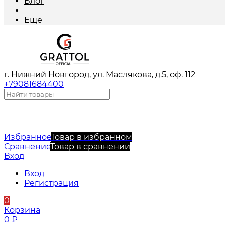
Блог
Еще
г. Нижний Новгород, ул. Маслякова, д.5, оф. 112
+79081684400
Избранное
Товар в избранном
Сравнение
Товар в сравнении
Вход
Вход
Регистрация
0
Корзина
0
₽