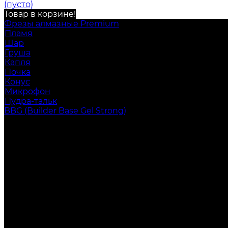
(пусто)
Товар в корзине!
Фрезы алмазные Premium
Пламя
Шар
Груша
Капля
Почка
Конус
Микрофон
Пудра-тальк
BBG (Builder Base Gel Strong)