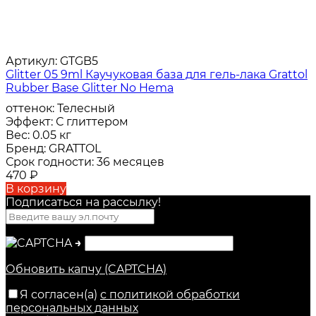
Артикул:
GTGB5
Glitter 05 9ml Каучуковая база для гель-лака Grattol
Rubber Base Glitter No Hema
оттенок:
Телесный
Эффект:
С глиттером
Вес:
0.05 кг
Бренд:
GRATTOL
Срок годности:
36 месяцев
470
₽
В корзину
Подписаться на рассылкy!
→
Обновить капчу (CAPTCHA)
Я согласен(a)
с политикой обработки
персональных данных