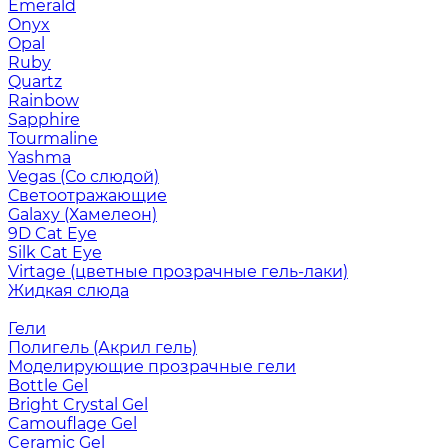
Emerald
Onyx
Opal
Ruby
Quartz
Rainbow
Sapphire
Tourmaline
Yashma
Vegas (Со слюдой)
Светоотражающие
Galaxy (Хамелеон)
9D Cat Eye
Silk Cat Eye
Virtage (цветные прозрачные гель-лаки)
Жидкая слюда
Гели
Полигель (Акрил гель)
Моделирующие прозрачные гели
Bottle Gel
Bright Crystal Gel
Camouflage Gel
Ceramic Gel