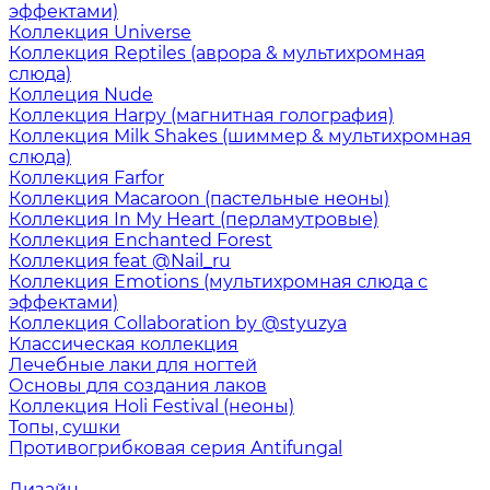
эффектами)
Коллекция Universe
Коллекция Reptiles (аврора & мультихромная
слюда)
Коллеция Nude
Коллекция Harpy (магнитная голография)
Коллекция Milk Shakes (шиммер & мультихромная
слюда)
Коллекция Farfor
Коллекция Macaroon (пастельные неоны)
Коллекция In My Heart (перламутровые)
Коллекция Enchanted Forest
Коллекция feat @Nail_ru
Коллекция Emotions (мультихромная слюда с
эффектами)
Коллекция Collaboration by @styuzya
Классическая коллекция
Лечебные лаки для ногтей
Основы для создания лаков
Коллекция Holi Festival (неоны)
Топы, сушки
Противогрибковая серия Antifungal
Дизайн