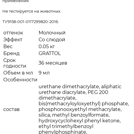
применения.
Не тестируется на животных.
ТУ9158-001-0117299820-2016.
оттенок
Молочный
Эффект
Со слюдой
Вес
0.05 кг
Бренд
GRATTOL
Срок
36 месяцев
годности
Объем в мл
9 мл
Особенности
urethane dimethacrylate, aliphatic
urethane diacrylate, PEG 200
dimethacrylate,
bis(methacryloyloxyethyl) phosphate,
состав
phosphonooxyethyl methacrylate,
silica, methyl benzoylformate,
hydroxycyclohexyl phenyl ketone,
ethyl trimethylbenzoyl
phenylphosphinate,