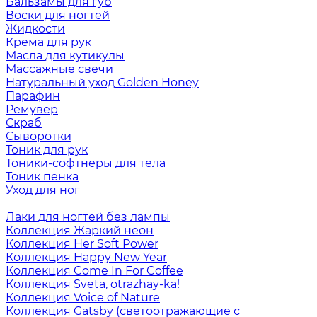
Бальзамы для губ
Воски для ногтей
Жидкости
Крема для рук
Масла для кутикулы
Массажные свечи
Натуральный уход Golden Honey
Парафин
Ремувер
Скраб
Сыворотки
Тоник для рук
Тоники-софтнеры для тела
Тоник пенка
Уход для ног
Лаки для ногтей без лампы
Коллекция Жаркий неон
Коллекция Her Soft Power
Коллекция Happy New Year
Коллекция Come In For Coffee
Коллекция Sveta, otrazhay-ka!
Коллекция Voice of Nature
Коллекция Gatsby (светоотражающие с