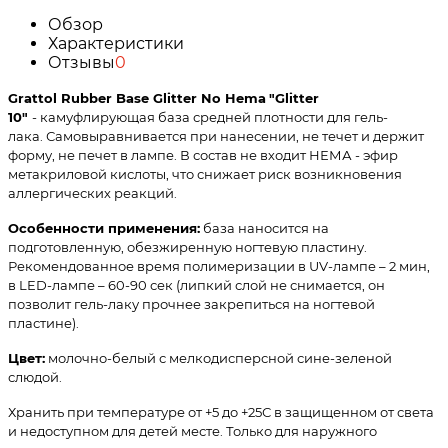
Обзор
Характеристики
Отзывы
0
Grattol Rubber Base Glitter No Hema
"Glitter
10"
- камуфлирующая база средней плотности для гель-
лака. Самовыравнивается при нанесении, не течет и держит
форму, не печет в лампе. В состав не входит НЕМА - эфир
метакриловой кислоты, что снижает риск возникновения
аллергических реакций.
Особенности применения:
база наносится на
подготовленную, обезжиренную ногтевую пластину.
Рекомендованное время полимеризации в UV-лампе – 2 мин,
в LED-лампе – 60-90 сек (липкий слой не снимается, он
позволит гель-лаку прочнее закрепиться на ногтевой
пластине).
Цвет:
молочно-белый с мелкодисперсной сине-зеленой
слюдой.
Хранить при температуре от +5 до +25С в защищенном от света
и недоступном для детей месте. Только для наружного