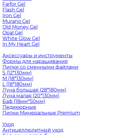
Farfor Gel
Flash Gel
Iron Gel
Murano Gel
Old Money Gel
Opal Gel
White Glow Gel
In My Heart Gel
Аксессуары и инструменты
Формы для наращивания
Пилки со сменными файлами
S (12*130мм)
M (18*130мм)
L (18*180мм)
Луна большая (28*180мм)
Луна малая (20*130мм)
Баф (18мм*50мм)
Педикюрные
Пилки Минеральные Premium
Уход
Антицеллюлитный уход