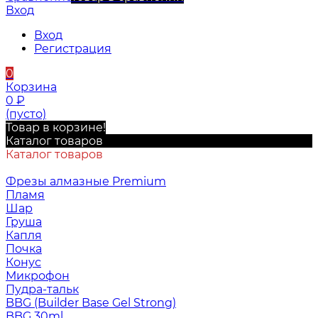
Вход
Вход
Регистрация
0
Корзина
0
₽
(пусто)
Товар в корзине!
Каталог товаров
Каталог товаров
Фрезы алмазные Premium
Пламя
Шар
Груша
Капля
Почка
Конус
Микрофон
Пудра-тальк
BBG (Builder Base Gel Strong)
BBG 30ml