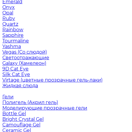
Emerald
Onyx
Opal
Ruby
Quartz
Rainbow
Sapphire
Tourmaline
Yashma
Vegas (Со слюдой)
Светоотражающие
Galaxy (Хамелеон)
9D Cat Eye
Silk Cat Eye
Virtage (цветные прозрачные гель-лаки)
Жидкая слюда
Гели
Полигель (Акрил гель)
Моделирующие прозрачные гели
Bottle Gel
Bright Crystal Gel
Camouflage Gel
Ceramic Gel