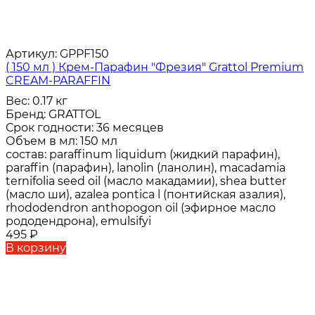
Артикул:
GPPF150
( 150 мл ) Крем-Парафин "Фрезия" Grattol Premium
CREAM-PARAFFIN
Вес:
0.17 кг
Бренд:
GRATTOL
Срок годности:
36 месяцев
Объем в мл:
150 мл
состав:
paraffinum liquidum (жидкий парафин),
paraffin (парафин), lanolin (ланолин), macadamia
ternifolia seed oil (масло макадамии), shea butter
(масло ши), azalea pontica l (понтийская азалия),
rhododendron anthopogon oil (эфирное масло
рододендрона), emulsifyi
495
₽
В корзину