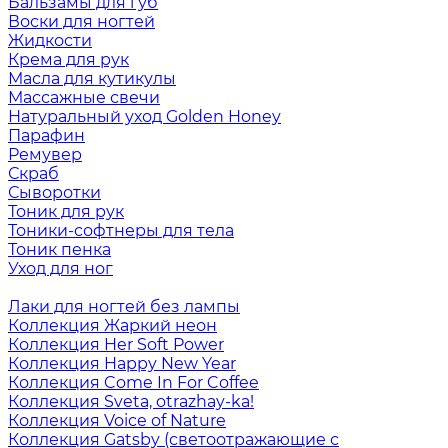
Бальзамы для губ
Воски для ногтей
Жидкости
Крема для рук
Масла для кутикулы
Массажные свечи
Натуральный уход Golden Honey
Парафин
Ремувер
Скраб
Сыворотки
Тоник для рук
Тоники-софтнеры для тела
Тоник пенка
Уход для ног
Лаки для ногтей без лампы
Коллекция Жаркий неон
Коллекция Her Soft Power
Коллекция Happy New Year
Коллекция Come In For Coffee
Коллекция Sveta, otrazhay-ka!
Коллекция Voice of Nature
Коллекция Gatsby (светоотражающие с