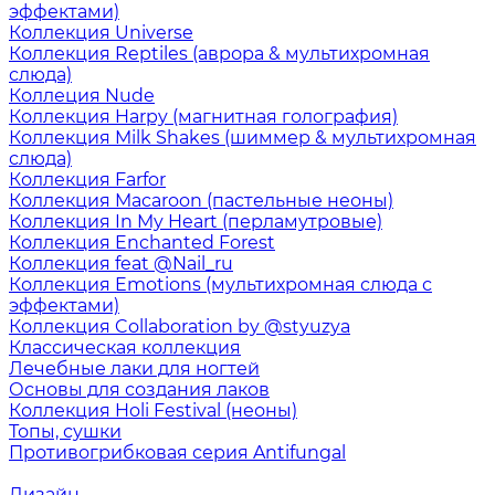
эффектами)
Коллекция Universe
Коллекция Reptiles (аврора & мультихромная
слюда)
Коллеция Nude
Коллекция Harpy (магнитная голография)
Коллекция Milk Shakes (шиммер & мультихромная
слюда)
Коллекция Farfor
Коллекция Macaroon (пастельные неоны)
Коллекция In My Heart (перламутровые)
Коллекция Enchanted Forest
Коллекция feat @Nail_ru
Коллекция Emotions (мультихромная слюда с
эффектами)
Коллекция Collaboration by @styuzya
Классическая коллекция
Лечебные лаки для ногтей
Основы для создания лаков
Коллекция Holi Festival (неоны)
Топы, сушки
Противогрибковая серия Antifungal
Дизайн