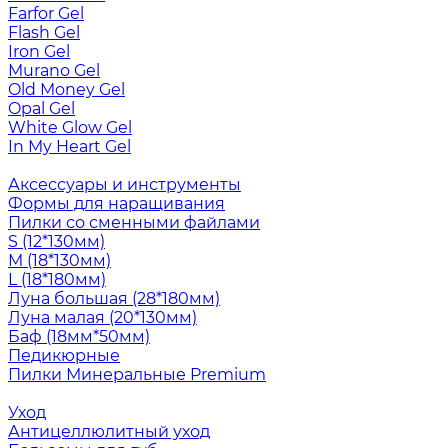
Farfor Gel
Flash Gel
Iron Gel
Murano Gel
Old Money Gel
Opal Gel
White Glow Gel
In My Heart Gel
Аксессуары и инструменты
Формы для наращивания
Пилки со сменными файлами
S (12*130мм)
M (18*130мм)
L (18*180мм)
Луна большая (28*180мм)
Луна малая (20*130мм)
Баф (18мм*50мм)
Педикюрные
Пилки Минеральные Premium
Уход
Антицеллюлитный уход