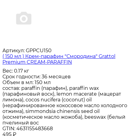
Артикул:
GPPCU150
( 150 мл ) Крем-парафин "Смородина" Grattol
Premium CREAM-PARAFFIN
Вес:
0.17 кг
Срок годности:
36 месяцев
Объем в мл:
150 мл
состав:
paraffin (парафин), paraffin wax
(парафиновый воск), lemon macerate (мацерат
лимона), cocos nucifera (coconut) oil
(нерафинированное кокосовое масло холодного
отжима), simmondsia chinensis seed oil
(косметическое масло жожоба), beeswax (белый
пчелиный вос
GTIN:
4631155483668
495
₽