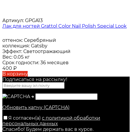
Артикул:
GPGA13
Лак для ногтей Grattol Color Nail Polish Special Look
оттенок:
Серебряный
коллекция:
Gatsby
Эффект:
Светоотражающий
Вес:
0.05 кг
Срок годности:
36 месяцев
400
₽
В корзину
Подписаться на рассылкy!
→
Обновить капчу (CAPTCHA)
Я согласен(a)
с политикой обработки
персональных данных
Спасибо! Будем держать вас в курсе.