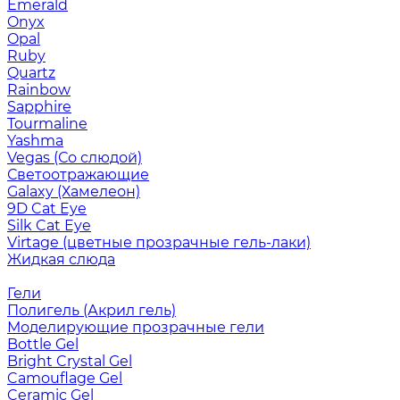
Emerald
Onyx
Opal
Ruby
Quartz
Rainbow
Sapphire
Tourmaline
Yashma
Vegas (Со слюдой)
Светоотражающие
Galaxy (Хамелеон)
9D Cat Eye
Silk Cat Eye
Virtage (цветные прозрачные гель-лаки)
Жидкая слюда
Гели
Полигель (Акрил гель)
Моделирующие прозрачные гели
Bottle Gel
Bright Crystal Gel
Camouflage Gel
Ceramic Gel