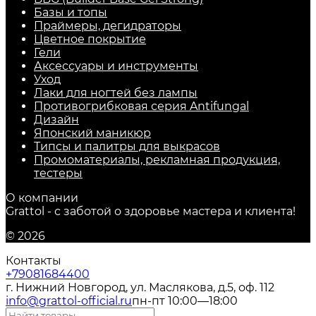
Базы и топы
Праймеры, дегидраторы
Цветное покрытие
Гели
Аксессуары и инструменты
Уход
Лаки для ногтей без лампы
Противогрибковая серия Antifungal
Дизайн
Японский маникюр
Типсы и палитры для выкрасов
Промоматериалы, рекламная продукция,
тестеры
О компании
Grattol - с заботой о здоровье мастера и клиента!
© 2026
Контакты
+79081684400
г. Нижний Новгород, ул. Маслякова, д.5, оф. 112
info@grattol-official.ru
пн-пт 10:00—18:00