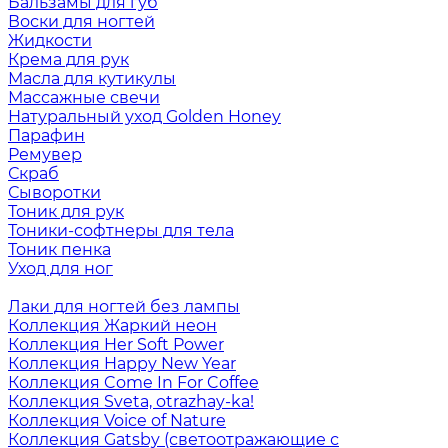
Бальзамы для губ
Воски для ногтей
Жидкости
Крема для рук
Масла для кутикулы
Массажные свечи
Натуральный уход Golden Honey
Парафин
Ремувер
Скраб
Сыворотки
Тоник для рук
Тоники-софтнеры для тела
Тоник пенка
Уход для ног
Лаки для ногтей без лампы
Коллекция Жаркий неон
Коллекция Her Soft Power
Коллекция Happy New Year
Коллекция Come In For Coffee
Коллекция Sveta, otrazhay-ka!
Коллекция Voice of Nature
Коллекция Gatsby (светоотражающие с