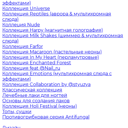
эффектами)
Коллекция Universe
Коллекция Reptiles (аврора & мультихромная
слюда)
Коллеция Nude
Коллекция Harpy (магнитная голография)
Коллекция Milk Shakes (шиммер & мультихромная
слюда)
Коллекция Farfor
Коллекция Macaroon (пастельные неоны)
Коллекция In My Heart (перламутровые)
Коллекция Enchanted Forest
Коллекция feat @Nail_ru
Коллекция Emotions (мультихромная слюда с
эффектами)
Коллекция Collaboration by @styuzya
Классическая коллекция
Лечебные лаки для ногтей
Основы для создания лаков
Коллекция Holi Festival (неоны)
Топы, сушки
Противогрибковая серия Antifungal
Дизайн