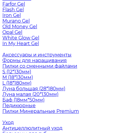
Farfor Gel
Flash Gel
Iron Gel
Murano Gel
Old Money Gel
Opal Gel
White Glow Gel
In My Heart Gel
Аксессуары и инструменты
Формы для наращивания
Пилки со сменными файлами
S (12*130мм)
M (18*130мм)
L (18*180мм)
Луна большая (28*180мм)
Луна малая (20*130мм)
Баф (18мм*50мм)
Педикюрные
Пилки Минеральные Premium
Уход
Антицеллюлитный уход