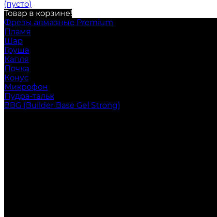
(пусто)
Товар в корзине!
Фрезы алмазные Premium
Пламя
Шар
Груша
Капля
Почка
Конус
Микрофон
Пудра-тальк
BBG (Builder Base Gel Strong)