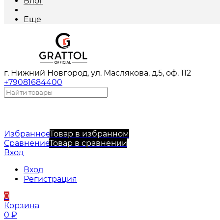
Блог
Еще
г. Нижний Новгород, ул. Маслякова, д.5, оф. 112
+79081684400
Избранное
Товар в избранном
Сравнение
Товар в сравнении
Вход
Вход
Регистрация
0
Корзина
0
₽