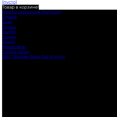
(пусто)
Товар в корзине!
Фрезы алмазные Premium
Пламя
Шар
Груша
Капля
Почка
Конус
Микрофон
Пудра-тальк
BBG (Builder Base Gel Strong)