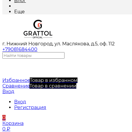
Блог
Еще
г. Нижний Новгород, ул. Маслякова, д.5, оф. 112
+79081684400
Избранное
Товар в избранном
Сравнение
Товар в сравнении
Вход
Вход
Регистрация
0
Корзина
0
₽