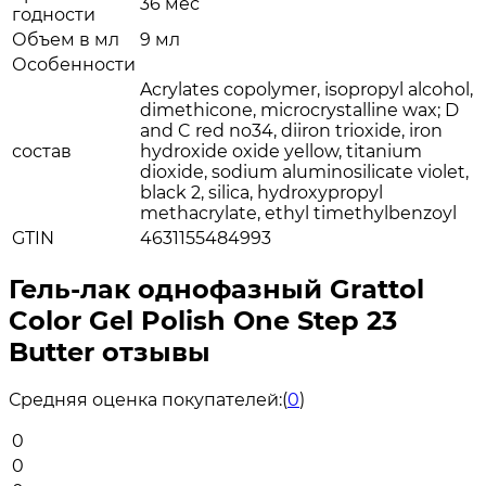
36 мес
годности
Объем в мл
9 мл
Особенности
Acrylates copolymer, isopropyl alcohol,
dimethicone, microcrystalline wax; D
and C red no34, diiron trioxide, iron
состав
hydroxide oxide yellow, titanium
dioxide, sodium aluminosilicate violet,
black 2, silica, hydroxypropyl
methacrylate, ethyl timethylbenzoyl
GTIN
4631155484993
Гель-лак однофазный Grattol
Color Gel Polish One Step 23
Butter отзывы
Средняя оценка покупателей:
(
0
)
0
0