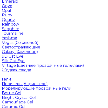
Emerald
Onyx
Opal
Ruby
Quartz
Rainbow
Sapphire
Tourmaline
Yashma
Vegas (Со слюдой)
Светоотражающие
Galaxy (Хамелеон)
9D Cat Eye
Silk Cat Eye
Virtage (цветные прозрачные гель-лаки)
Жидкая слюда
Гели
Полигель (Акрил гель)
Моделирующие прозрачные гели
Bottle Gel
Bright Crystal Gel
Camouflage Gel
Ceramic Gel