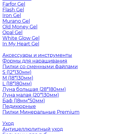
Farfor Gel
Flash Gel
Iron Gel
Murano Gel
Old Money Gel
Opal Gel
White Glow Gel
In My Heart Gel
Аксессуары и инструменты
Формы для наращивания
Пилки со сменными файлами
S (12*130мм)
M (18*130мм)
L (18*180мм)
Луна большая (28*180мм)
Луна малая (20*130мм)
Баф (18мм*50мм)
Педикюрные
Пилки Минеральные Premium
Уход
Антицеллюлитный уход