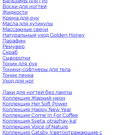
Бальзамы для губ
Воски для ногтей
Жидкости
Крема для рук
Масла для кутикулы
Массажные свечи
Натуральный уход Golden Honey
Парафин
Ремувер
Скраб
Сыворотки
Тоник для рук
Тоники-софтнеры для тела
Тоник пенка
Уход для ног
Лаки для ногтей без лампы
Коллекция Жаркий неон
Коллекция Her Soft Power
Коллекция Happy New Year
Коллекция Come In For Coffee
Коллекция Sveta, otrazhay-ka!
Коллекция Voice of Nature
Коллекция Gatsby (светоотражающие с