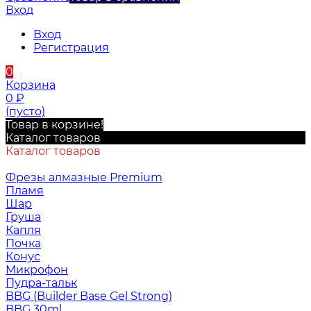
Вход
Вход
Регистрация
0
Корзина
0
₽
(пусто)
Товар в корзине!
Каталог товаров
Каталог товаров
Фрезы алмазные Premium
Пламя
Шар
Груша
Капля
Почка
Конус
Микрофон
Пудра-тальк
BBG (Builder Base Gel Strong)
BBG 30ml