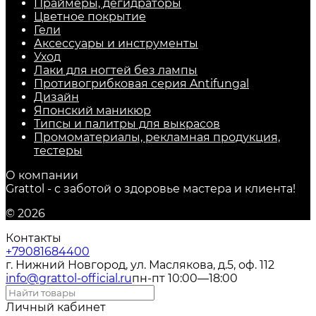
Праймеры, дегидраторы
Цветное покрытие
Гели
Аксессуары и инструменты
Уход
Лаки для ногтей без лампы
Противогрибковая серия Antifungal
Дизайн
Японский маникюр
Типсы и палитры для выкрасов
Промоматериалы, рекламная продукция,
тестеры
О компании
Grattol - с заботой о здоровье мастера и клиента!
© 2026
Контакты
+79081684400
г. Нижний Новгород, ул. Маслякова, д.5, оф. 112
info@grattol-official.ru
пн-пт 10:00—18:00
Личный кабинет