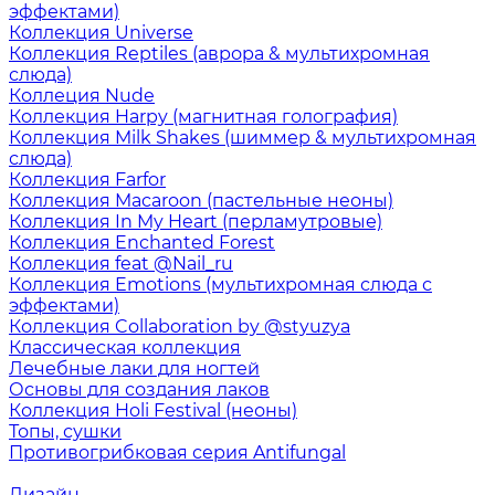
эффектами)
Коллекция Universe
Коллекция Reptiles (аврора & мультихромная
слюда)
Коллеция Nude
Коллекция Harpy (магнитная голография)
Коллекция Milk Shakes (шиммер & мультихромная
слюда)
Коллекция Farfor
Коллекция Macaroon (пастельные неоны)
Коллекция In My Heart (перламутровые)
Коллекция Enchanted Forest
Коллекция feat @Nail_ru
Коллекция Emotions (мультихромная слюда с
эффектами)
Коллекция Collaboration by @styuzya
Классическая коллекция
Лечебные лаки для ногтей
Основы для создания лаков
Коллекция Holi Festival (неоны)
Топы, сушки
Противогрибковая серия Antifungal
Дизайн