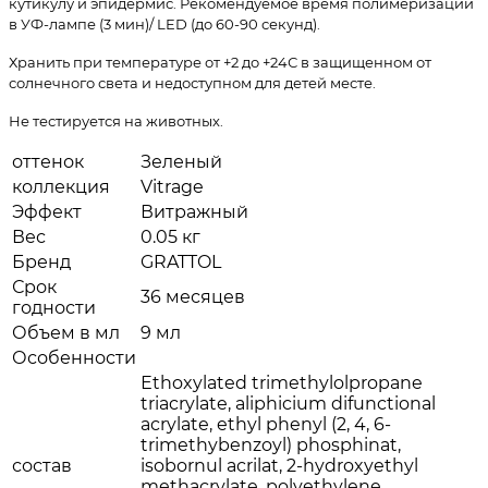
кутикулу и эпидермис. Рекомендуемое время полимеризации
в УФ-лампе (3 мин)/ LED (до 60-90 секунд).
Хранить при температуре от +2 до +24С в защищенном от
солнечного света и недоступном для детей месте.
Не тестируется на животных.
оттенок
Зеленый
коллекция
Vitrage
Эффект
Витражный
Вес
0.05 кг
Бренд
GRATTOL
Срок
36 месяцев
годности
Объем в мл
9 мл
Особенности
Еthoxylated trimethylolpropane
triacrylate, aliphicium difunctional
acrylate, ethyl phenyl (2, 4, 6-
trimethybenzoyl) phosphinat,
состав
isobornul acrilat, 2-hydroxyethyl
methacrylate, polyethylene