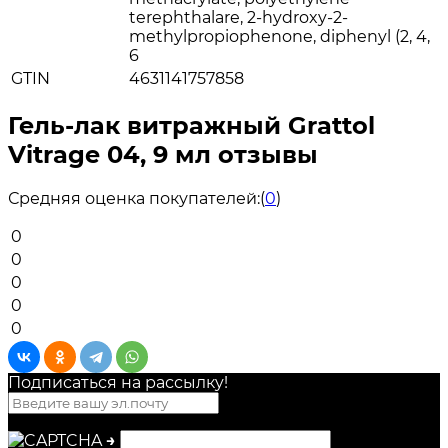
terephthalare, 2-hydroxy-2-
methylpropiophenone, diphenyl (2, 4,
6
GTIN
4631141757858
Гель-лак витражный Grattol
Vitrage 04, 9 мл отзывы
Средняя оценка покупателей:
(
0
)
0
0
0
0
0
Подписаться на рассылкy!
→