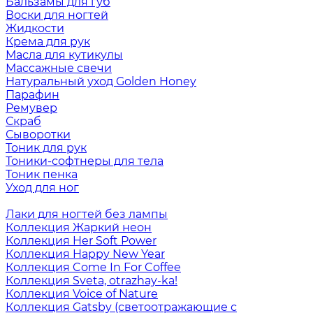
Бальзамы для губ
Воски для ногтей
Жидкости
Крема для рук
Масла для кутикулы
Массажные свечи
Натуральный уход Golden Honey
Парафин
Ремувер
Скраб
Сыворотки
Тоник для рук
Тоники-софтнеры для тела
Тоник пенка
Уход для ног
Лаки для ногтей без лампы
Коллекция Жаркий неон
Коллекция Her Soft Power
Коллекция Happy New Year
Коллекция Come In For Coffee
Коллекция Sveta, otrazhay-ka!
Коллекция Voice of Nature
Коллекция Gatsby (светоотражающие с