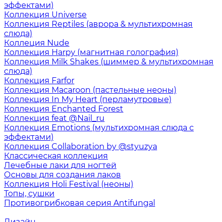
эффектами)
Коллекция Universe
Коллекция Reptiles (аврора & мультихромная
слюда)
Коллеция Nude
Коллекция Harpy (магнитная голография)
Коллекция Milk Shakes (шиммер & мультихромная
слюда)
Коллекция Farfor
Коллекция Macaroon (пастельные неоны)
Коллекция In My Heart (перламутровые)
Коллекция Enchanted Forest
Коллекция feat @Nail_ru
Коллекция Emotions (мультихромная слюда с
эффектами)
Коллекция Collaboration by @styuzya
Классическая коллекция
Лечебные лаки для ногтей
Основы для создания лаков
Коллекция Holi Festival (неоны)
Топы, сушки
Противогрибковая серия Antifungal
Дизайн