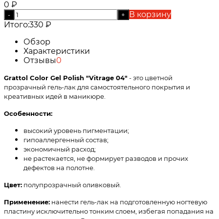
0
₽
В корзину
-
+
Итого:
330
₽
Обзор
Характеристики
Отзывы
0
Grattol Color Gel Polish "Vitrage 04"
- это цветной
прозрачный гель-лак для самостоятельного покрытия и
креативных идей в маникюре.
Особенности:
высокий уровень пигментации;
гипоаллергенный состав;
экономичный расход;
не растекается, не формирует разводов и прочих
дефектов на полотне.
Цвет:
полупрозрачный оливковый.
Применение:
нанести гель-лак на подготовленную ногтевую
пластину исключительно тонким слоем, избегая попадания на