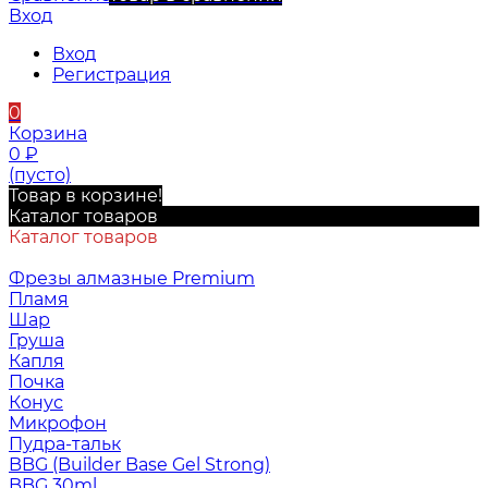
Вход
Вход
Регистрация
0
Корзина
0
₽
(пусто)
Товар в корзине!
Каталог товаров
Каталог товаров
Фрезы алмазные Premium
Пламя
Шар
Груша
Капля
Почка
Конус
Микрофон
Пудра-тальк
BBG (Builder Base Gel Strong)
BBG 30ml