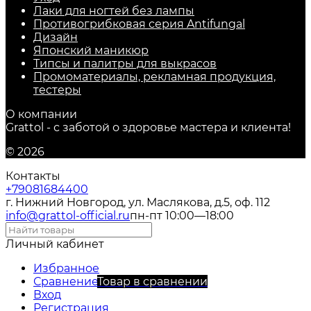
Лаки для ногтей без лампы
Противогрибковая серия Antifungal
Дизайн
Японский маникюр
Типсы и палитры для выкрасов
Промоматериалы, рекламная продукция,
тестеры
О компании
Grattol - с заботой о здоровье мастера и клиента!
© 2026
Контакты
+79081684400
г. Нижний Новгород, ул. Маслякова, д.5, оф. 112
info@grattol-official.ru
пн-пт 10:00—18:00
Личный кабинет
Избранное
Сравнение
Товар в сравнении
Вход
Регистрация