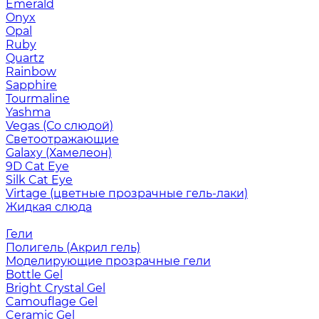
Emerald
Onyx
Opal
Ruby
Quartz
Rainbow
Sapphire
Tourmaline
Yashma
Vegas (Со слюдой)
Светоотражающие
Galaxy (Хамелеон)
9D Cat Eye
Silk Cat Eye
Virtage (цветные прозрачные гель-лаки)
Жидкая слюда
Гели
Полигель (Акрил гель)
Моделирующие прозрачные гели
Bottle Gel
Bright Crystal Gel
Camouflage Gel
Ceramic Gel