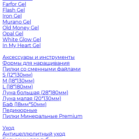
Farfor Gel
Flash Gel
Iron Gel
Murano Gel
Old Money Gel
Opal Gel
White Glow Gel
In My Heart Gel
Аксессуары и инструменты
Формы для наращивания
Пилки со сменными файлами
S (12*130мм)
M (18*130мм)
L (18*180мм)
Луна большая (28*180мм)
Луна малая (20*130мм)
Баф (18мм*50мм)
Педикюрные
Пилки Минеральные Premium
Уход
Антицеллюлитный уход