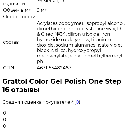
36 месяцев
годности
Объем в мл
9 мл
Особенности
Acrylates copolymer, isopropyl alcohol,
dimethicone, microcrystalline wax, D
& C red №34, diiron trioxide, iron
hydroxide oxide yellow, titanium
состав
dioxide, sodium aluminosilicate violet,
black 2, silica, hydroxypropyl
methacrylate, ethyl trimethylbenzoyl
ph
GTIN
4631155482487
Grattol Color Gel Polish One Step
16 отзывы
Средняя оценка покупателей:
(
0
)
0
0
0