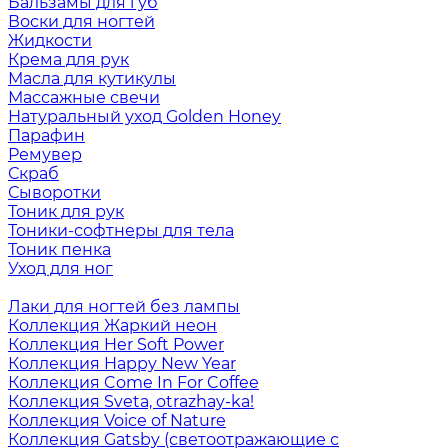
Бальзамы для губ
Воски для ногтей
Жидкости
Крема для рук
Масла для кутикулы
Массажные свечи
Натуральный уход Golden Honey
Парафин
Ремувер
Скраб
Сыворотки
Тоник для рук
Тоники-софтнеры для тела
Тоник пенка
Уход для ног
Лаки для ногтей без лампы
Коллекция Жаркий неон
Коллекция Her Soft Power
Коллекция Happy New Year
Коллекция Come In For Coffee
Коллекция Sveta, otrazhay-ka!
Коллекция Voice of Nature
Коллекция Gatsby (светоотражающие с