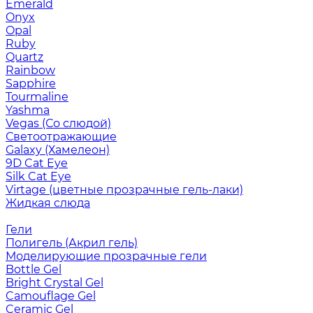
Emerald
Onyx
Opal
Ruby
Quartz
Rainbow
Sapphire
Tourmaline
Yashma
Vegas (Со слюдой)
Светоотражающие
Galaxy (Хамелеон)
9D Cat Eye
Silk Cat Eye
Virtage (цветные прозрачные гель-лаки)
Жидкая слюда
Гели
Полигель (Акрил гель)
Моделирующие прозрачные гели
Bottle Gel
Bright Crystal Gel
Camouflage Gel
Ceramic Gel