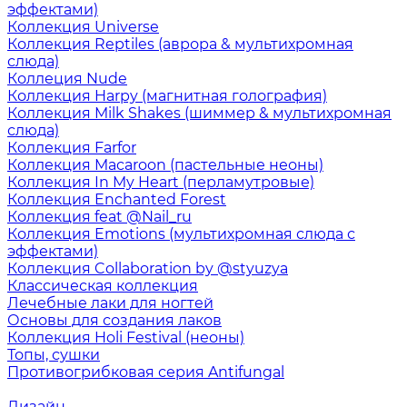
эффектами)
Коллекция Universe
Коллекция Reptiles (аврора & мультихромная
слюда)
Коллеция Nude
Коллекция Harpy (магнитная голография)
Коллекция Milk Shakes (шиммер & мультихромная
слюда)
Коллекция Farfor
Коллекция Macaroon (пастельные неоны)
Коллекция In My Heart (перламутровые)
Коллекция Enchanted Forest
Коллекция feat @Nail_ru
Коллекция Emotions (мультихромная слюда с
эффектами)
Коллекция Collaboration by @styuzya
Классическая коллекция
Лечебные лаки для ногтей
Основы для создания лаков
Коллекция Holi Festival (неоны)
Топы, сушки
Противогрибковая серия Antifungal
Дизайн