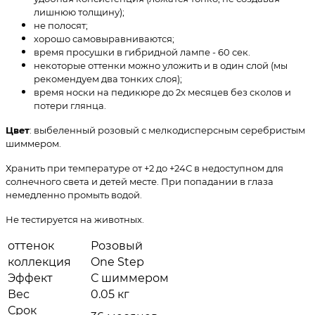
лишнюю толщину);
не полосят;
хорошо самовыравниваются;
время просушки в гибридной лампе - 60 сек.
некоторые оттенки можно уложить и в один слой (мы
рекомендуем два тонких слоя);
время носки на педикюре до 2х месяцев без сколов и
потери глянца.
Цвет
: выбеленный розовый с мелкодисперсным серебристым
шиммером.
Хранить при температуре от +2 до +24С в недоступном для
солнечного света и детей месте. При попадании в глаза
немедленно промыть водой.
Не тестируется на животных.
оттенок
Розовый
коллекция
One Step
Эффект
С шиммером
Вес
0.05 кг
Срок