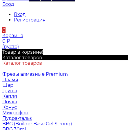
Вход
Вход
Регистрация
0
Корзина
0
₽
(пусто)
Товар в корзине!
Каталог товаров
Каталог товаров
Фрезы алмазные Premium
Пламя
Шар
Груша
Капля
Почка
Конус
Микрофон
Пудра-тальк
BBG (Builder Base Gel Strong)
BBG 30ml