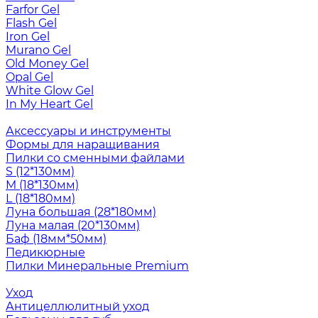
Farfor Gel
Flash Gel
Iron Gel
Murano Gel
Old Money Gel
Opal Gel
White Glow Gel
In My Heart Gel
Аксессуары и инструменты
Формы для наращивания
Пилки со сменными файлами
S (12*130мм)
M (18*130мм)
L (18*180мм)
Луна большая (28*180мм)
Луна малая (20*130мм)
Баф (18мм*50мм)
Педикюрные
Пилки Минеральные Premium
Уход
Антицеллюлитный уход