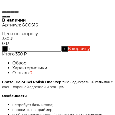
В наличии
Артикул:
GCOS16
Цена по запросу
330
₽
0
₽
В корзину
-
+
Итого:
330
₽
Обзор
Характеристики
Отзывы
0
Grattol Color Gel Polish One Step "16" -
однофазный гель-лак с
очень хорошей адгезией и глянцем.
Особенности
:
не требует базы и топа;
наносится на праймер;
удобная консистенция (ложатся тонко, не создавая