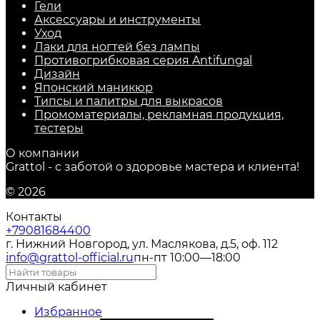
Гели
Аксессуары и инструменты
Уход
Лаки для ногтей без лампы
Противогрибковая серия Antifungal
Дизайн
Японский маникюр
Типсы и палитры для выкрасов
Промоматериалы, рекламная продукция,
тестеры
О компании
Grattol - с заботой о здоровье мастера и клиента!
© 2026
Контакты
+79081684400
г. Нижний Новгород, ул. Маслякова, д.5, оф. 112
info@grattol-official.ru
пн-пт 10:00—18:00
Личный кабинет
Избранное