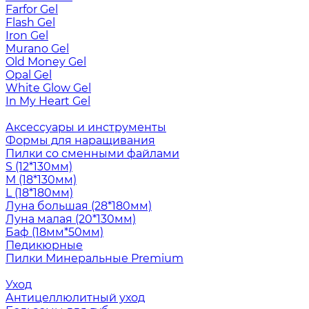
Farfor Gel
Flash Gel
Iron Gel
Murano Gel
Old Money Gel
Opal Gel
White Glow Gel
In My Heart Gel
Аксессуары и инструменты
Формы для наращивания
Пилки со сменными файлами
S (12*130мм)
M (18*130мм)
L (18*180мм)
Луна большая (28*180мм)
Луна малая (20*130мм)
Баф (18мм*50мм)
Педикюрные
Пилки Минеральные Premium
Уход
Антицеллюлитный уход