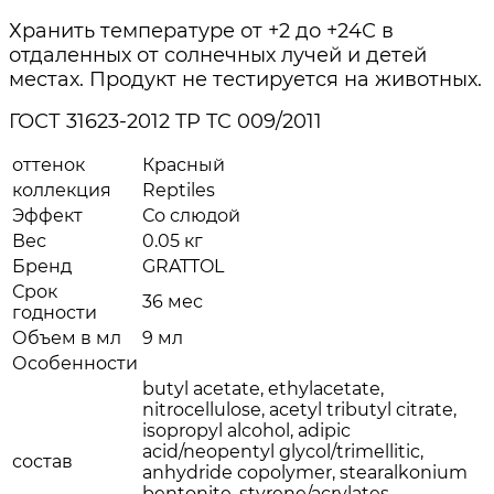
Хранить температуре от +2 до +24С в
отдаленных от солнечных лучей и детей
местах. Продукт не тестируется на животных.
ГОСТ 31623-2012 TP TC 009/2011
оттенок
Красный
коллекция
Reptiles
Эффект
Со слюдой
Вес
0.05 кг
Бренд
GRATTOL
Срок
36 мес
годности
Объем в мл
9 мл
Особенности
butyl acetate, ethylacetate,
nitrocellulose, acetyl tributyl citrate,
isopropyl alcohol, adipic
acid/neopentyl glycol/trimellitic,
состав
anhydride copolymer, stearalkonium
bentonite, styrene/acrylates