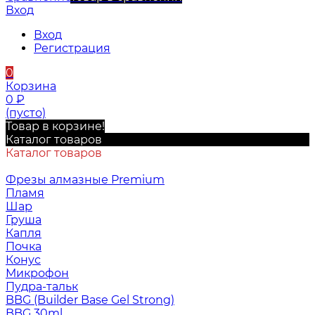
Вход
Вход
Регистрация
0
Корзина
0
₽
(пусто)
Товар в корзине!
Каталог товаров
Каталог товаров
Фрезы алмазные Premium
Пламя
Шар
Груша
Капля
Почка
Конус
Микрофон
Пудра-тальк
BBG (Builder Base Gel Strong)
BBG 30ml