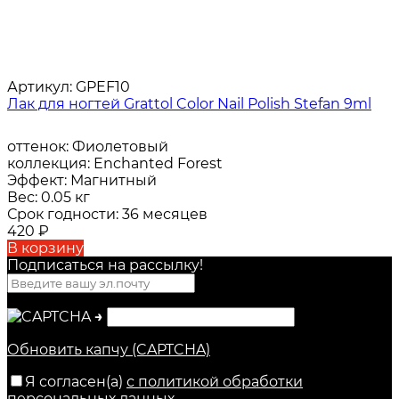
Артикул:
GPEF10
Лак для ногтей Grattol Color Nail Polish Stefan 9ml
оттенок:
Фиолетовый
коллекция:
Enchanted Forest
Эффект:
Магнитный
Вес:
0.05 кг
Срок годности:
36 месяцев
420
₽
В корзину
Подписаться на рассылкy!
→
Обновить капчу (CAPTCHA)
Я согласен(a)
с политикой обработки
персональных данных