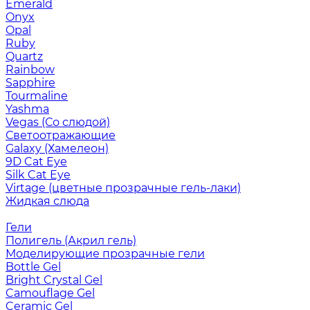
Emerald
Onyx
Opal
Ruby
Quartz
Rainbow
Sapphire
Tourmaline
Yashma
Vegas (Со слюдой)
Светоотражающие
Galaxy (Хамелеон)
9D Cat Eye
Silk Cat Eye
Virtage (цветные прозрачные гель-лаки)
Жидкая слюда
Гели
Полигель (Акрил гель)
Моделирующие прозрачные гели
Bottle Gel
Bright Crystal Gel
Camouflage Gel
Ceramic Gel