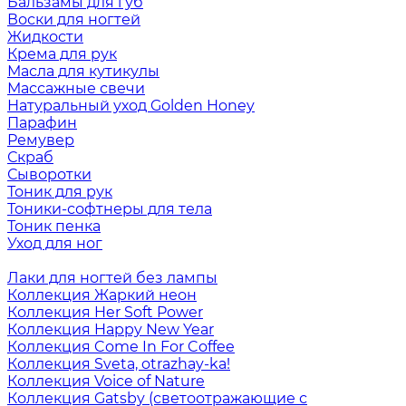
Бальзамы для губ
Воски для ногтей
Жидкости
Крема для рук
Масла для кутикулы
Массажные свечи
Натуральный уход Golden Honey
Парафин
Ремувер
Скраб
Сыворотки
Тоник для рук
Тоники-софтнеры для тела
Тоник пенка
Уход для ног
Лаки для ногтей без лампы
Коллекция Жаркий неон
Коллекция Her Soft Power
Коллекция Happy New Year
Коллекция Come In For Coffee
Коллекция Sveta, otrazhay-ka!
Коллекция Voice of Nature
Коллекция Gatsby (светоотражающие с