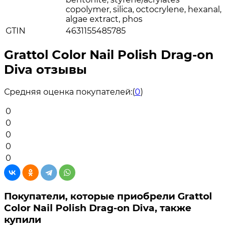
copolymer, silica, octocrylene, hexanal,
algae extract, phos
GTIN
4631155485785
Grattol Color Nail Polish Drag-on
Diva отзывы
Средняя оценка покупателей:
(
0
)
0
0
0
0
0
Покупатели, которые приобрели Grattol
Color Nail Polish Drag-on Diva, также
купили