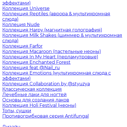
эффектами)
Коллекция Universe
Коллекция Reptiles (аврора & мультихромная
слюда)
Коллеция Nude
Коллекция Harpy (магнитная голография)
Коллекция Milk Shakes (шиммер & мультихромная
слюда)
Коллекция Farfor
Коллекция Macaroon (пастельные неоны)
Коллекция In My Heart (перламутровые)
Коллекция Enchanted Forest
Коллекция feat @Nail_ru
Коллекция Emotions (мультихромная слюда с
эффектами)
Коллекция Collaboration by @styuzya
Классическая коллекция
Лечебные лаки для ногтей
Основы для создания лаков
Коллекция Holi Festival (неоны)
Топы, сушки
Противогрибковая серия Antifungal
Дизайн