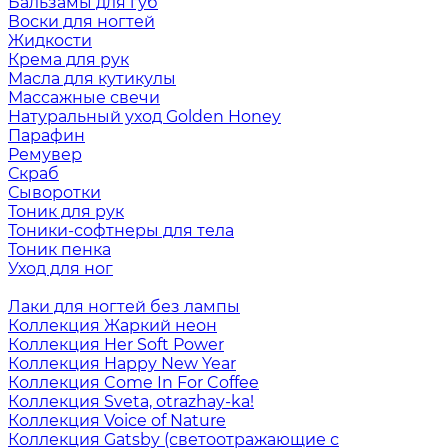
Бальзамы для губ
Воски для ногтей
Жидкости
Крема для рук
Масла для кутикулы
Массажные свечи
Натуральный уход Golden Honey
Парафин
Ремувер
Скраб
Сыворотки
Тоник для рук
Тоники-софтнеры для тела
Тоник пенка
Уход для ног
Лаки для ногтей без лампы
Коллекция Жаркий неон
Коллекция Her Soft Power
Коллекция Happy New Year
Коллекция Come In For Coffee
Коллекция Sveta, otrazhay-ka!
Коллекция Voice of Nature
Коллекция Gatsby (светоотражающие с