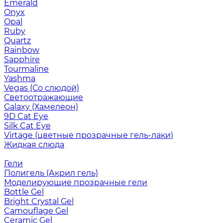
Emerald
Onyx
Opal
Ruby
Quartz
Rainbow
Sapphire
Tourmaline
Yashma
Vegas (Со слюдой)
Светоотражающие
Galaxy (Хамелеон)
9D Cat Eye
Silk Cat Eye
Virtage (цветные прозрачные гель-лаки)
Жидкая слюда
Гели
Полигель (Акрил гель)
Моделирующие прозрачные гели
Bottle Gel
Bright Crystal Gel
Camouflage Gel
Ceramic Gel