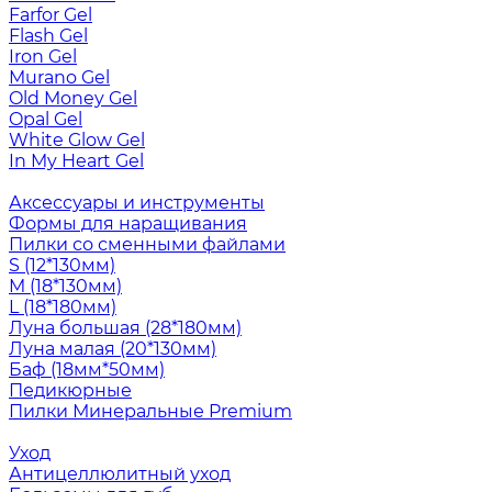
Farfor Gel
Flash Gel
Iron Gel
Murano Gel
Old Money Gel
Opal Gel
White Glow Gel
In My Heart Gel
Аксессуары и инструменты
Формы для наращивания
Пилки со сменными файлами
S (12*130мм)
M (18*130мм)
L (18*180мм)
Луна большая (28*180мм)
Луна малая (20*130мм)
Баф (18мм*50мм)
Педикюрные
Пилки Минеральные Premium
Уход
Антицеллюлитный уход