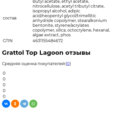
Butyl acetate, ethyl acetate,
nitrocellulose, acetyl tributyl citrate,
isopropyl alcohol, adipic
acid/neopentyl glycol/trimellitic
состав
anhydride copolymer, stearalkonium
bentonite, styrene/acrylates
copolymer, silica, octocrylene, hexanal,
algae extract, phos
GTIN
4631155484672
Grattol Top Lagoon отзывы
Средняя оценка покупателей:
(
0
)
0
0
0
0
0