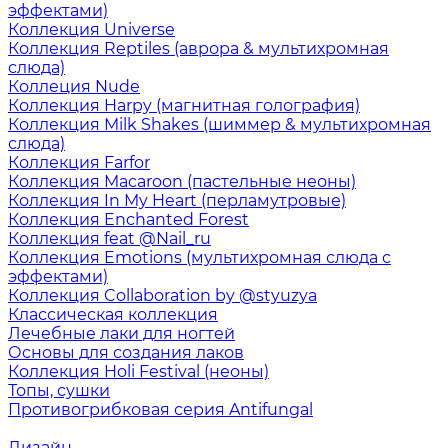
эффектами)
Коллекция Universe
Коллекция Reptiles (аврора & мультихромная
слюда)
Коллеция Nude
Коллекция Harpy (магнитная голография)
Коллекция Milk Shakes (шиммер & мультихромная
слюда)
Коллекция Farfor
Коллекция Macaroon (пастельные неоны)
Коллекция In My Heart (перламутровые)
Коллекция Enchanted Forest
Коллекция feat @Nail_ru
Коллекция Emotions (мультихромная слюда с
эффектами)
Коллекция Collaboration by @styuzya
Классическая коллекция
Лечебные лаки для ногтей
Основы для создания лаков
Коллекция Holi Festival (неоны)
Топы, сушки
Противогрибковая серия Antifungal
Дизайн