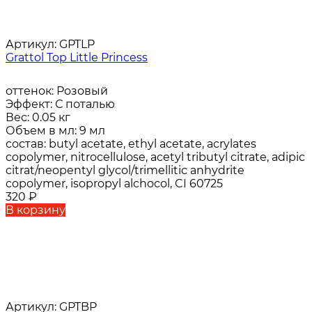
Артикул:
GPTLP
Grattol Top Little Princess
оттенок:
Розовый
Эффект:
С поталью
Вес:
0.05 кг
Объем в мл:
9 мл
состав:
butyl acetate, ethyl acetate, acrylates
copolymer, nitrocellulose, acetyl tributyl citrate, adipic
citrat/neopentyl glycol/trimellitic anhydrite
copolymer, isopropyl alchocol, CI 60725
320
₽
В корзину
Артикул:
GPTBP