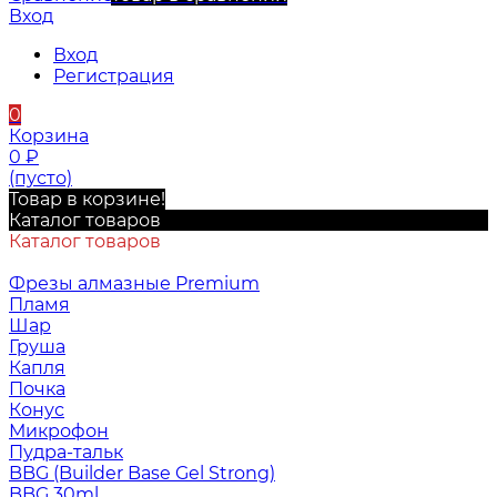
Вход
Вход
Регистрация
0
Корзина
0
₽
(пусто)
Товар в корзине!
Каталог товаров
Каталог товаров
Фрезы алмазные Premium
Пламя
Шар
Груша
Капля
Почка
Конус
Микрофон
Пудра-тальк
BBG (Builder Base Gel Strong)
BBG 30ml