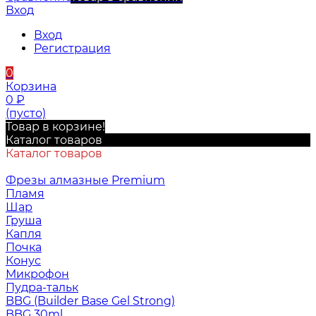
Вход
Вход
Регистрация
0
Корзина
0
₽
(пусто)
Товар в корзине!
Каталог товаров
Каталог товаров
Фрезы алмазные Premium
Пламя
Шар
Груша
Капля
Почка
Конус
Микрофон
Пудра-тальк
BBG (Builder Base Gel Strong)
BBG 30ml