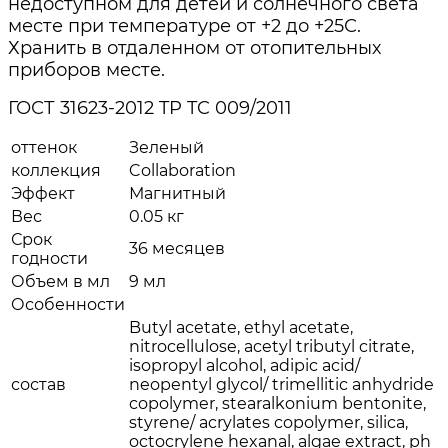
недоступном для детей и солнечного света
месте при температуре от +2 до +25С.
Хранить в отдаленном от отопительных
приборов месте.
ГОСТ 31623-2012 TP TC 009/2011
оттенок
Зеленый
коллекция
Collaboration
Эффект
Магнитный
Вес
0.05 кг
Срок
36 месяцев
годности
Объем в мл
9 мл
Особенности
Butyl acetate, ethyl acetate,
nitrocellulose, acetyl tributyl citrate,
isopropyl alcohol, adipic acid/
состав
neopentyl glycol/ trimellitic anhydride
copolymer, stearalkonium bentonite,
styrene/ acrylates copolymer, silica,
octocrylene hexanal, algae extract, ph