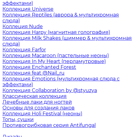
эффектами)
Коллекция Universe
Коллекция Reptiles (аврора & мультихромная
слюда)
Коллеция Nude
Коллекция Harpy (магнитная голография)
Коллекция Milk Shakes (шиммер & мультихромная
слюда)
Коллекция Farfor
Коллекция Macaroon (пастельные неоны)
Коллекция In My Heart (перламутровые)
Коллекция Enchanted Forest
Коллекция feat @Nail_ru
Коллекция Emotions (мультихромная слюда с
эффектами)
Коллекция Collaboration by @styuzya
Классическая коллекция
Лечебные лаки для ногтей
Основы для создания лаков
Коллекция Holi Festival (неоны)
Топы, сушки
Противогрибковая серия Antifungal
Дизайн