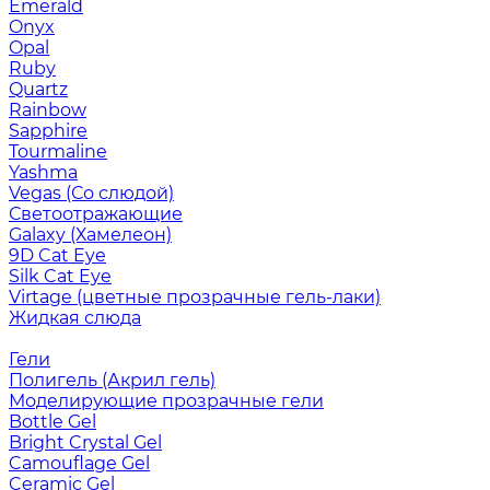
Emerald
Onyx
Opal
Ruby
Quartz
Rainbow
Sapphire
Tourmaline
Yashma
Vegas (Со слюдой)
Светоотражающие
Galaxy (Хамелеон)
9D Cat Eye
Silk Cat Eye
Virtage (цветные прозрачные гель-лаки)
Жидкая слюда
Гели
Полигель (Акрил гель)
Моделирующие прозрачные гели
Bottle Gel
Bright Crystal Gel
Camouflage Gel
Ceramic Gel