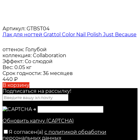
Артикул:
GTBST04
Лак для ногтей Grattol Color Nail Polish Just Because
оттенок:
Голубой
коллекция:
Collaboration
Эффект:
Со слюдой
Вес:
0.05 кг
Срок годности:
36 месяцев
440
₽
В корзину
Подписаться на рассылкy!
→
Обновить капчу (CAPTCHA)
Я согласен(a)
с политикой обработки
персональных данных