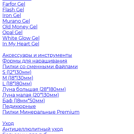
Farfor Gel
Flash Gel
Iron Gel
Murano Gel
Old Money Gel
Opal Gel
White Glow Gel
In My Heart Gel
Аксессуары и инструменты
Формы для наращивания
Пилки со сменными файлами
S (12*130мм)
M (18*130мм)
L (18*180мм)
Луна большая (28*180мм)
Луна малая (20*130мм)
Баф (18мм*50мм)
Педикюрные
Пилки Минеральные Premium
Уход
Антицеллюлитный уход