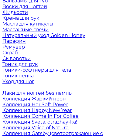
Бальзамы для губ
Воски для ногтей
Жидкости
Крема для рук
Масла для кутикулы
Массажные свечи
Натуральный уход Golden Honey
Парафин
Ремувер
Скраб
Сыворотки
Тоник для рук
Тоники-софтнеры для тела
Тоник пенка
Уход для ног
Лаки для ногтей без лампы
Коллекция Жаркий неон
Коллекция Her Soft Power
Коллекция Happy New Year
Коллекция Come In For Coffee
Коллекция Sveta, otrazhay-ka!
Коллекция Voice of Nature
Коллекция Gatsby (светоотражающие с