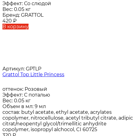
Эффект:
Со слюдой
Вес:
0.05 кг
Бренд:
GRATTOL
420
₽
В корзину
Артикул:
GPTLP
Grattol Top Little Princess
оттенок:
Розовый
Эффект:
С поталью
Вес:
0.05 кг
Объем в мл:
9 мл
состав:
butyl acetate, ethyl acetate, acrylates
copolymer, nitrocellulose, acetyl tributyl citrate, adipic
citrat/neopentyl glycol/trimellitic anhydrite
copolymer, isopropyl alchocol, CI 60725
320
₽