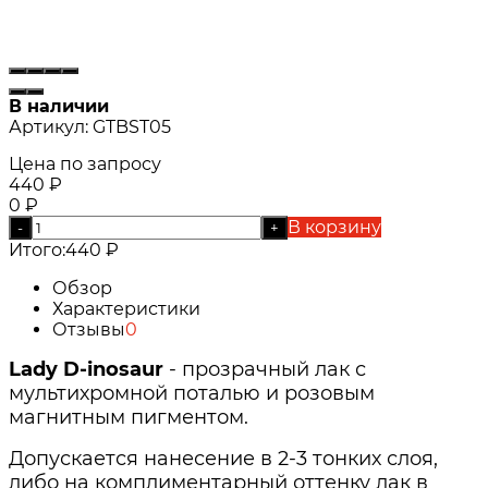
В наличии
Артикул:
GTBST05
Цена по запросу
440
₽
0
₽
В корзину
-
+
Итого:
440
₽
Обзор
Характеристики
Отзывы
0
Lady D-inosaur
- прозрачный лак с
мультихромной поталью и розовым
магнитным пигментом.
Допускается нанесение в 2-3 тонких слоя,
либо на комплиментарный оттенку лак в