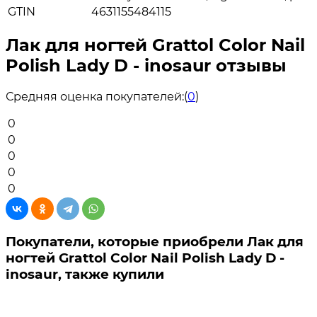
GTIN
4631155484115
Лак для ногтей Grattol Color Nail
Polish Lady D - inosaur отзывы
Средняя оценка покупателей:
(
0
)
0
0
0
0
0
Покупатели, которые приобрели Лак для
ногтей Grattol Color Nail Polish Lady D -
inosaur, также купили