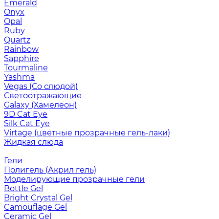
Emerald
Onyx
Opal
Ruby
Quartz
Rainbow
Sapphire
Tourmaline
Yashma
Vegas (Со слюдой)
Светоотражающие
Galaxy (Хамелеон)
9D Cat Eye
Silk Cat Eye
Virtage (цветные прозрачные гель-лаки)
Жидкая слюда
Гели
Полигель (Акрил гель)
Моделирующие прозрачные гели
Bottle Gel
Bright Crystal Gel
Camouflage Gel
Ceramic Gel