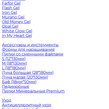
Farfor Gel
Flash Gel
Iron Gel
Murano Gel
Old Money Gel
Opal Gel
White Glow Gel
In My Heart Gel
Аксессуары и инструменты
Формы для наращивания
Пилки со сменными файлами
S (12*130мм)
M (18*130мм)
L (18*180мм)
Луна большая (28*180мм)
Луна малая (20*130мм)
Баф (18мм*50мм)
Педикюрные
Пилки Минеральные Premium
Уход
Антицеллюлитный уход