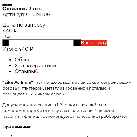
Осталось 3 шт.
Артикул:
GTCNR06
Цена по запросу
440
₽
0
₽
В корзину
-
+
Итого:
440
₽
Обзор
Характеристики
Отзывы
0
"Like As Indie"
- темно-шоколадный лак со светоотражающим
розовым глиттером, металлизированной поталью и
разноцветным миксом слюды.
Допускается нанесение в 1-2 тонких слоя, либо на
комплиментарный оттенку лак в один слой. Лак имеет
песочный финиш - рекомендуется нанесение граббера+топ.
Применение: