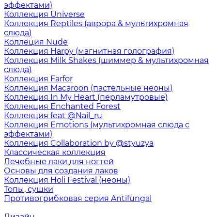
эффектами)
Коллекция Universe
Коллекция Reptiles (аврора & мультихромная
слюда)
Коллеция Nude
Коллекция Harpy (магнитная голография)
Коллекция Milk Shakes (шиммер & мультихромная
слюда)
Коллекция Farfor
Коллекция Macaroon (пастельные неоны)
Коллекция In My Heart (перламутровые)
Коллекция Enchanted Forest
Коллекция feat @Nail_ru
Коллекция Emotions (мультихромная слюда с
эффектами)
Коллекция Collaboration by @styuzya
Классическая коллекция
Лечебные лаки для ногтей
Основы для создания лаков
Коллекция Holi Festival (неоны)
Топы, сушки
Противогрибковая серия Antifungal
Дизайн