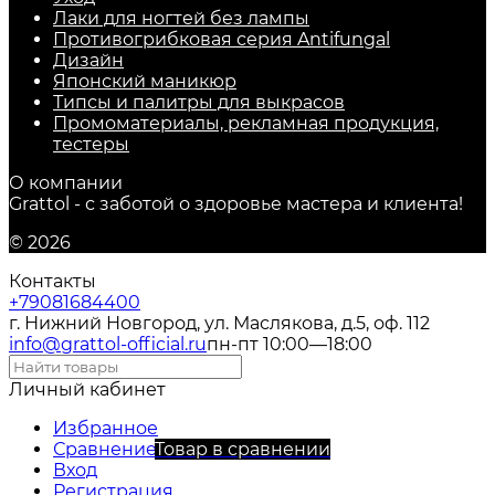
Лаки для ногтей без лампы
Противогрибковая серия Antifungal
Дизайн
Японский маникюр
Типсы и палитры для выкрасов
Промоматериалы, рекламная продукция,
тестеры
О компании
Grattol - с заботой о здоровье мастера и клиента!
© 2026
Контакты
+79081684400
г. Нижний Новгород, ул. Маслякова, д.5, оф. 112
info@grattol-official.ru
пн-пт 10:00—18:00
Личный кабинет
Избранное
Сравнение
Товар в сравнении
Вход
Регистрация