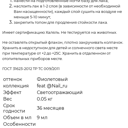
нанести на подготовленные ногти базу для лака;
наслоить лак в 1-2 слоя (в зависимости от необходимой
Вам насыщенности), каждый слой сушить на воздухе не
меньше 5-10 минут;
закрепить топом для продления стойкости лака.
Имеет сертификацию Халяль. Не тестируется на животных.
Не оставлять открытый флакон, плотно закручивать колпачок.
Хранить в недоступном для детей и солнечного света месте
при температуре от +2 до +25С. Хранить в отдаленном от
отопительных приборов месте.
ГОСТ 31623-2012 TP TC 009/2011
оттенок
Фиолетовый
коллекция
feat @Nail_ru
Эффект
Светоотражающий
Вес
0.05 кг
Срок
36 месяцев
годности
Объем в мл
9 мл
Особенности