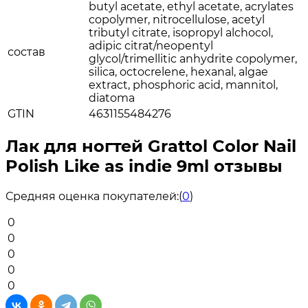
butyl acetate, ethyl acetate, acrylates
copolymer, nitrocellulose, acetyl
tributyl citrate, isopropyl alchocol,
adipic citrat/neopentyl
состав
glycol/trimellitic anhydrite copolymer,
silica, octocrelene, hexanal, algae
extract, phosphoric acid, mannitol,
diatoma
GTIN
4631155484276
Лак для ногтей Grattol Color Nail
Polish Like as indie 9ml отзывы
Средняя оценка покупателей:
(
0
)
0
0
0
0
0