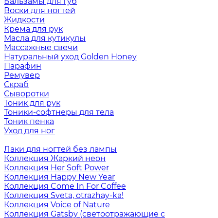
Бальзамы для губ
Воски для ногтей
Жидкости
Крема для рук
Масла для кутикулы
Массажные свечи
Натуральный уход Golden Honey
Парафин
Ремувер
Скраб
Сыворотки
Тоник для рук
Тоники-софтнеры для тела
Тоник пенка
Уход для ног
Лаки для ногтей без лампы
Коллекция Жаркий неон
Коллекция Her Soft Power
Коллекция Happy New Year
Коллекция Come In For Coffee
Коллекция Sveta, otrazhay-ka!
Коллекция Voice of Nature
Коллекция Gatsby (светоотражающие с