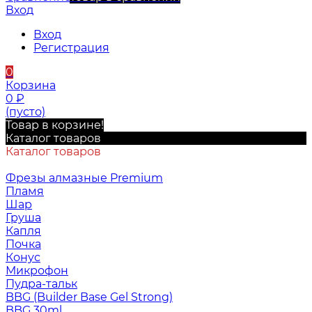
Вход
Вход
Регистрация
0
Корзина
0
₽
(пусто)
Товар в корзине!
Каталог товаров
Каталог товаров
Фрезы алмазные Premium
Пламя
Шар
Груша
Капля
Почка
Конус
Микрофон
Пудра-тальк
BBG (Builder Base Gel Strong)
BBG 30ml