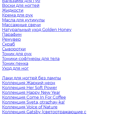
Бальзамы для губ
Воски для ногтей
Жидкости
Крема для рук
Масла для кутикулы
Массажные свечи
Натуральный уход Golden Honey
Парафин
Ремувер
Скраб
Сыворотки
Тоник для рук
Тоники-софтнеры для тела
Тоник пенка
Уход для ног
Лаки для ногтей без лампы
Коллекция Жаркий неон
Коллекция Her Soft Power
Коллекция Happy New Year
Коллекция Come In For Coffee
Коллекция Sveta, otrazhay-ka!
Коллекция Voice of Nature
Коллекция Gatsby (светоотражающие с