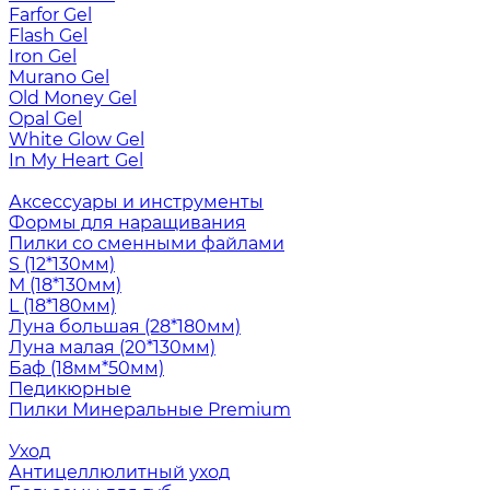
Farfor Gel
Flash Gel
Iron Gel
Murano Gel
Old Money Gel
Opal Gel
White Glow Gel
In My Heart Gel
Аксессуары и инструменты
Формы для наращивания
Пилки со сменными файлами
S (12*130мм)
M (18*130мм)
L (18*180мм)
Луна большая (28*180мм)
Луна малая (20*130мм)
Баф (18мм*50мм)
Педикюрные
Пилки Минеральные Premium
Уход
Антицеллюлитный уход