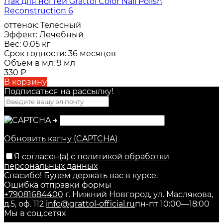
Лак для ногтей Grattol Color Nail Polish
Reconstruction 6
оттенок:
Телесный
Эффект:
Лечебный
Вес:
0.05 кг
Срок годности:
36 месяцев
Объем в мл:
9 мл
330
₽
В корзину
Подписаться на рассылкy!
→
Обновить капчу (CAPTCHA)
Я согласен(a)
с политикой обработки
персональных данных
Спасибо! Будем держать вас в курсе.
Ошибка отправки формы
+79081684400
г. Нижний Новгород, ул. Маслякова,
д.5, оф. 112
info@grattol-official.ru
пн-пт 10:00—18:00
Мы в соц.сетях