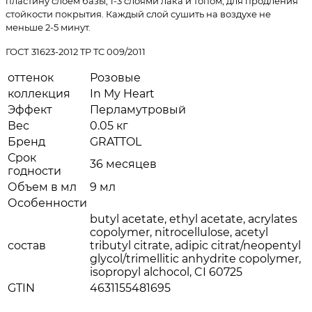
пластину слоем базы, 1-3 слоями лака и топом, для продления
стойкости покрытия. Каждый слой сушить на воздухе не
меньше 2-5 минут.
ГОСТ 31623-2012 TP TC 009/2011
оттенок
Розовые
коллекция
In My Heart
Эффект
Перламутровый
Вес
0.05 кг
Бренд
GRATTOL
Срок
36 месяцев
годности
Объем в мл
9 мл
Особенности
butyl acetate, ethyl acetate, acrylates
copolymer, nitrocellulose, acetyl
состав
tributyl citrate, adipic citrat/neopentyl
glycol/trimellitic anhydrite copolymer,
isopropyl alchocol, CI 60725
GTIN
4631155481695