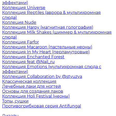
эффектами)
Коллекция Universe
Коллекция Reptiles (аврора & мультихромная
слюда)
Коллеция Nude
Коллекция Harpy (магнитная голография)
Коллекция Milk Shakes (шиммер & мультихромная
слюда)
Коллекция Farfor
Коллекция Macaroon (пастельные неоны)
Коллекция In My Heart (перламутровые)
Коллекция Enchanted Forest
Коллекция feat @Nail_ru
Коллекция Emotions (мультихромная слюда с
эффектами)
Коллекция Collaboration by @styuzya
Классическая коллекция
Лечебные лаки для ногтей
Основы для создания лаков
Коллекция Holi Festival (неоны)
Топы, сушки
Противогрибковая серия Antifungal
Дизайн