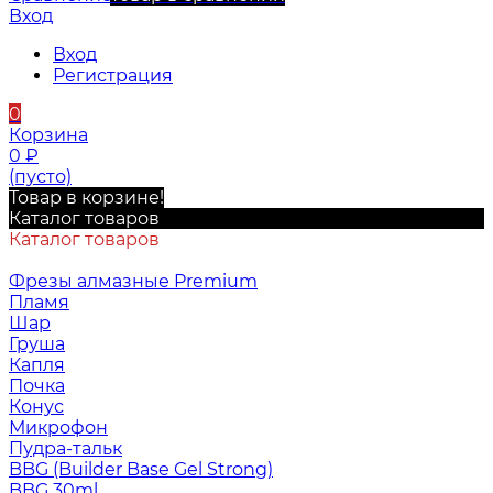
Вход
Вход
Регистрация
0
Корзина
0
₽
(пусто)
Товар в корзине!
Каталог товаров
Каталог товаров
Фрезы алмазные Premium
Пламя
Шар
Груша
Капля
Почка
Конус
Микрофон
Пудра-тальк
BBG (Builder Base Gel Strong)
BBG 30ml