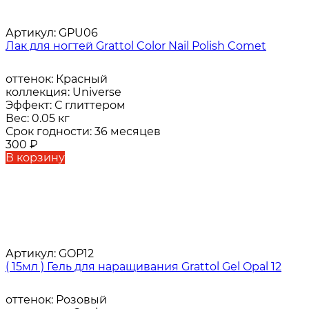
Артикул:
GPU06
Лак для ногтей Grattol Color Nail Polish Comet
оттенок:
Красный
коллекция:
Universe
Эффект:
С глиттером
Вес:
0.05 кг
Срок годности:
36 месяцев
300
₽
В корзину
Артикул:
GOP12
( 15мл ) Гель для наращивания Grattol Gel Opal 12
оттенок:
Розовый