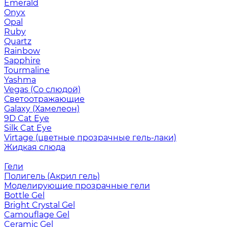
Emerald
Onyx
Opal
Ruby
Quartz
Rainbow
Sapphire
Tourmaline
Yashma
Vegas (Со слюдой)
Светоотражающие
Galaxy (Хамелеон)
9D Cat Eye
Silk Cat Eye
Virtage (цветные прозрачные гель-лаки)
Жидкая слюда
Гели
Полигель (Акрил гель)
Моделирующие прозрачные гели
Bottle Gel
Bright Crystal Gel
Camouflage Gel
Ceramic Gel