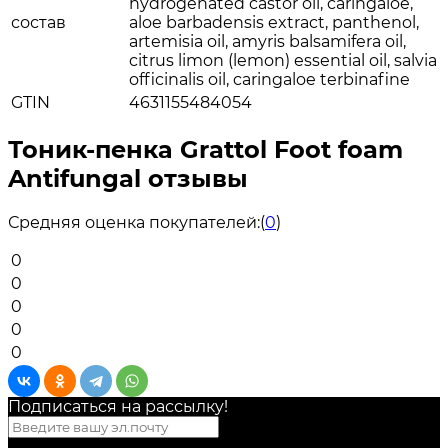
hydrogenated castor oil, caringaloe,
состав
aloe barbadensis extract, panthenol,
artemisia oil, amyris balsamifera oil,
citrus limon (lemon) essential oil, salvia
officinalis oil, caringaloe terbinafine
GTIN
4631155484054
Тоник-пенка Grattol Foot foam
Antifungal отзывы
Средняя оценка покупателей:
(
0
)
0
0
0
0
0
Подписаться на рассылкy!