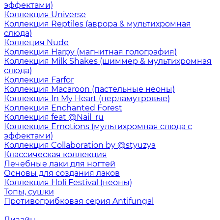
эффектами)
Коллекция Universe
Коллекция Reptiles (аврора & мультихромная
слюда)
Коллеция Nude
Коллекция Harpy (магнитная голография)
Коллекция Milk Shakes (шиммер & мультихромная
слюда)
Коллекция Farfor
Коллекция Macaroon (пастельные неоны)
Коллекция In My Heart (перламутровые)
Коллекция Enchanted Forest
Коллекция feat @Nail_ru
Коллекция Emotions (мультихромная слюда с
эффектами)
Коллекция Collaboration by @styuzya
Классическая коллекция
Лечебные лаки для ногтей
Основы для создания лаков
Коллекция Holi Festival (неоны)
Топы, сушки
Противогрибковая серия Antifungal
Дизайн