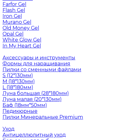
Farfor Gel
Flash Gel
Iron Gel
Murano Gel
Old Money Gel
Opal Gel
White Glow Gel
In My Heart Gel
Аксессуары и инструменты
Формы для наращивания
Пилки со сменными файлами
S (12*130мм)
M (18*130мм)
L (18*180мм)
Луна большая (28*180мм)
Луна малая (20*130мм)
Баф (18мм*50мм)
Педикюрные
Пилки Минеральные Premium
Уход
Антицеллюлитный уход