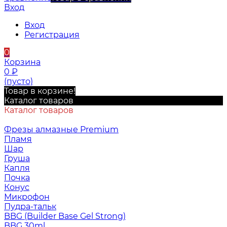
Вход
Вход
Регистрация
0
Корзина
0
₽
(пусто)
Товар в корзине!
Каталог товаров
Каталог товаров
Фрезы алмазные Premium
Пламя
Шар
Груша
Капля
Почка
Конус
Микрофон
Пудра-тальк
BBG (Builder Base Gel Strong)
BBG 30ml