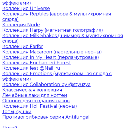
эффектами)
Коллекция Universe
Коллекция Reptiles (аврора & мультихромная
слюда)
Коллеция Nude
Коллекция Harpy (магнитная голография)
Коллекция Milk Shakes (шиммер & мультихромная
слюда)
Коллекция Farfor
Коллекция Macaroon (пастельные неоны)
Коллекция In My Heart (перламутровые)
Коллекция Enchanted Forest
Коллекция feat @Nail_ru
Коллекция Emotions (мультихромная слюда с
эффектами)
Коллекция Collaboration by @styuzya
Классическая коллекция
Лечебные лаки для ногтей
Основы для создания лаков
Коллекция Holi Festival (неоны)
Топы, сушки
Противогрибковая серия Antifungal
Дизайн