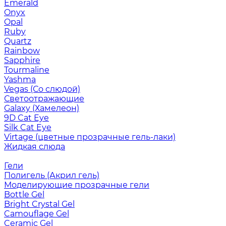
Emerald
Onyx
Opal
Ruby
Quartz
Rainbow
Sapphire
Tourmaline
Yashma
Vegas (Со слюдой)
Светоотражающие
Galaxy (Хамелеон)
9D Cat Eye
Silk Cat Eye
Virtage (цветные прозрачные гель-лаки)
Жидкая слюда
Гели
Полигель (Акрил гель)
Моделирующие прозрачные гели
Bottle Gel
Bright Crystal Gel
Camouflage Gel
Ceramic Gel