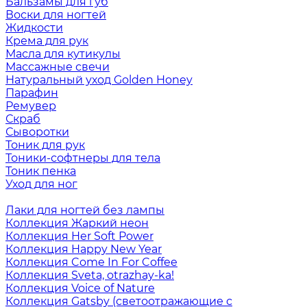
Бальзамы для губ
Воски для ногтей
Жидкости
Крема для рук
Масла для кутикулы
Массажные свечи
Натуральный уход Golden Honey
Парафин
Ремувер
Скраб
Сыворотки
Тоник для рук
Тоники-софтнеры для тела
Тоник пенка
Уход для ног
Лаки для ногтей без лампы
Коллекция Жаркий неон
Коллекция Her Soft Power
Коллекция Happy New Year
Коллекция Come In For Coffee
Коллекция Sveta, otrazhay-ka!
Коллекция Voice of Nature
Коллекция Gatsby (светоотражающие с