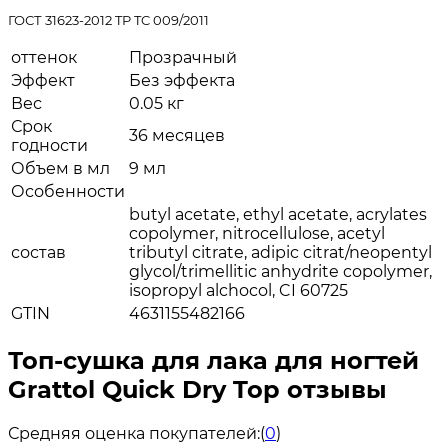
ГОСТ 31623-2012 TP TC 009/2011
оттенок
Прозрачный
Эффект
Без эффекта
Вес
0.05 кг
Срок
36 месяцев
годности
Объем в мл
9 мл
Особенности
butyl acetate, ethyl acetate, acrylates
copolymer, nitrocellulose, acetyl
состав
tributyl citrate, adipic citrat/neopentyl
glycol/trimellitic anhydrite copolymer,
isopropyl alchocol, CI 60725
GTIN
4631155482166
Топ-сушка для лака для ногтей
Grattol Quick Dry Top отзывы
Средняя оценка покупателей:
(
0
)