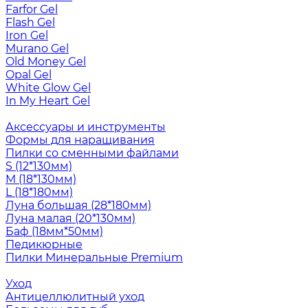
Farfor Gel
Flash Gel
Iron Gel
Murano Gel
Old Money Gel
Opal Gel
White Glow Gel
In My Heart Gel
Аксессуары и инструменты
Формы для наращивания
Пилки со сменными файлами
S (12*130мм)
M (18*130мм)
L (18*180мм)
Луна большая (28*180мм)
Луна малая (20*130мм)
Баф (18мм*50мм)
Педикюрные
Пилки Минеральные Premium
Уход
Антицеллюлитный уход