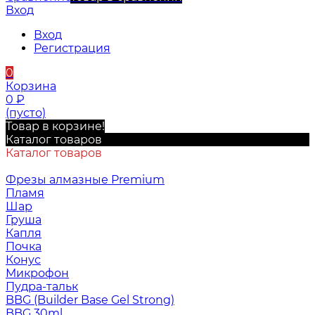
Вход
Вход
Регистрация
0
Корзина
0
₽
(пусто)
Товар в корзине!
Каталог товаров
Каталог товаров
Фрезы алмазные Premium
Пламя
Шар
Груша
Капля
Почка
Конус
Микрофон
Пудра-тальк
BBG (Builder Base Gel Strong)
BBG 30ml