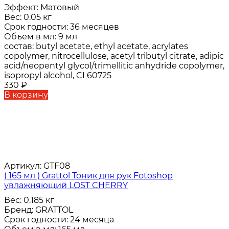
Эффект:
Матовый
Вес:
0.05 кг
Срок годности:
36 месяцев
Объем в мл:
9 мл
состав:
butyl acetate, ethyl acetate, acrylates
copolymer, nitrocellulose, acetyl tributyl citrate, adipic
acid/neopentyl glycol/trimellitic anhydride copolymer,
isopropyl alcohol, CI 60725
330
₽
В корзину
Артикул:
GTF08
( 165 мл ) Grattol Тоник для рук Fotoshop
увлажняющий LOST CHERRY
Вес:
0.185 кг
Бренд:
GRATTOL
Срок годности:
24 месяца