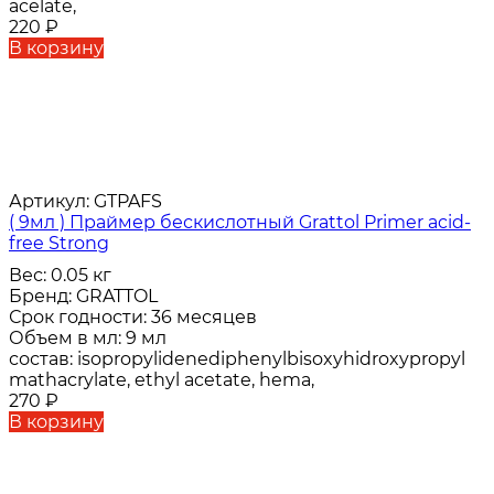
acelate,
220
₽
В корзину
Артикул:
GTPAFS
( 9мл ) Праймер бескислотный Grattol Primer acid-
free Strong
Вес:
0.05 кг
Бренд:
GRATTOL
Срок годности:
36 месяцев
Объем в мл:
9 мл
состав:
isopropylidenediphenylbisoxyhidroxypropyl
mathacrylate, ethyl acetate, hema,
270
₽
В корзину