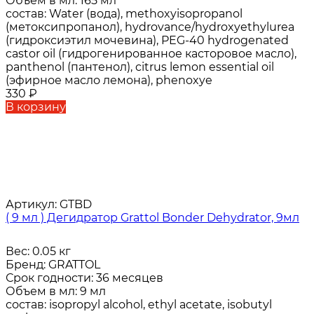
Объем в мл:
165 мл
состав:
Water (вода), methoxyisopropanol
(метоксипропанол), hydrovance/hydroxyethylurea
(гидроксиэтил мочевина), PEG-40 hydrogenated
castor oil (гидрогенированное касторовое масло),
panthenol (пантенол), citrus lemon essential oil
(эфирное масло лемона), phenoxye
330
₽
В корзину
Артикул:
GTBD
( 9 мл ) Дегидратор Grattol Bonder Dehydrator, 9мл
Вес:
0.05 кг
Бренд:
GRATTOL
Срок годности:
36 месяцев
Объем в мл:
9 мл
состав:
isopropyl alcohol, ethyl acetate, isobutyl