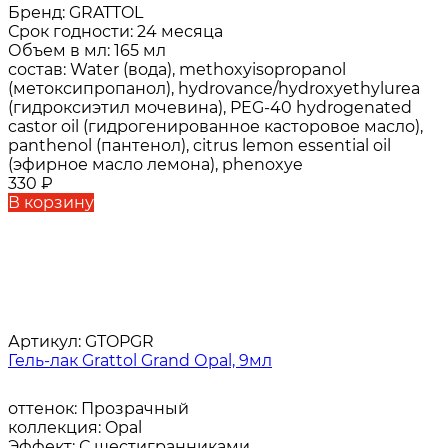
Бренд:
GRATTOL
Срок годности:
24 месяца
Объем в мл:
165 мл
состав:
Water (вода), methoxyisopropanol
(метоксипропанол), hydrovance/hydroxyethylurea
(гидроксиэтил мочевина), PEG-40 hydrogenated
castor oil (гидрогенированное касторовое масло),
panthenol (пантенол), citrus lemon essential oil
(эфирное масло лемона), phenoxye
330
₽
В корзину
Артикул:
GTOPGR
Гель-лак Grattol Grand Оpal, 9мл
оттенок:
Прозрачный
коллекция:
Opal
Эффект:
С шестигранниками