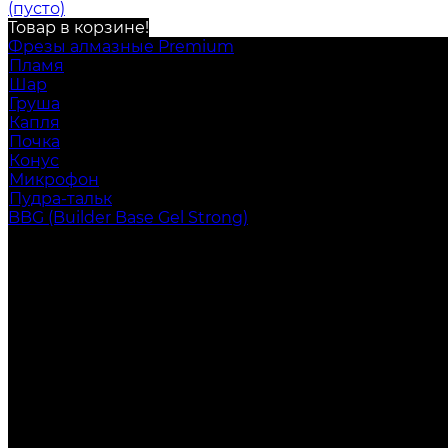
(пусто)
Товар в корзине!
Фрезы алмазные Premium
Пламя
Шар
Груша
Капля
Почка
Конус
Микрофон
Пудра-тальк
BBG (Builder Base Gel Strong)