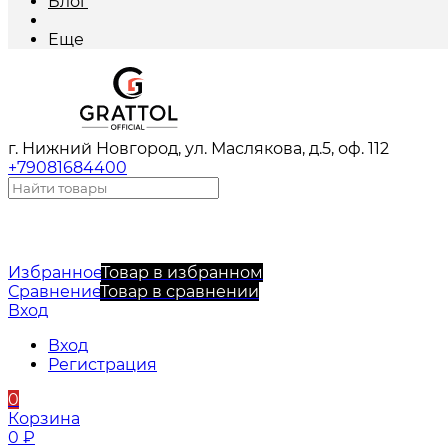
Блог
Еще
г. Нижний Новгород, ул. Маслякова, д.5, оф. 112
+79081684400
Избранное
Товар в избранном
Сравнение
Товар в сравнении
Вход
Вход
Регистрация
0
Корзина
0
₽