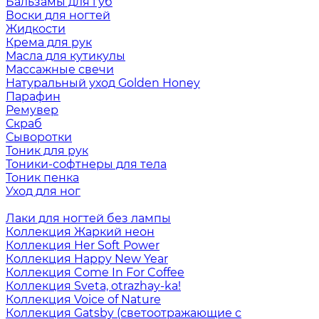
Бальзамы для губ
Воски для ногтей
Жидкости
Крема для рук
Масла для кутикулы
Массажные свечи
Натуральный уход Golden Honey
Парафин
Ремувер
Скраб
Сыворотки
Тоник для рук
Тоники-софтнеры для тела
Тоник пенка
Уход для ног
Лаки для ногтей без лампы
Коллекция Жаркий неон
Коллекция Her Soft Power
Коллекция Happy New Year
Коллекция Come In For Coffee
Коллекция Sveta, otrazhay-ka!
Коллекция Voice of Nature
Коллекция Gatsby (светоотражающие с