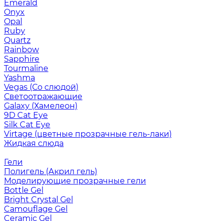
Emerald
Onyx
Opal
Ruby
Quartz
Rainbow
Sapphire
Tourmaline
Yashma
Vegas (Со слюдой)
Светоотражающие
Galaxy (Хамелеон)
9D Cat Eye
Silk Cat Eye
Virtage (цветные прозрачные гель-лаки)
Жидкая слюда
Гели
Полигель (Акрил гель)
Моделирующие прозрачные гели
Bottle Gel
Bright Crystal Gel
Camouflage Gel
Ceramic Gel