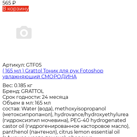
565
₽
В корзину
Артикул:
GTF05
( 165 мл ) Grattol Тоник для рук Fotoshop
увлажняющий СМОРОДИНА
Вес:
0.185 кг
Бренд:
GRATTOL
Срок годности:
24 месяца
Объем в мл:
165 мл
состав:
Water (вода), methoxyisopropanol
(метоксипропанол), hydrovance/hydroxyethylurea
(гидроксиэтил мочевина), PEG-40 hydrogenated
castor oil (гидрогенированное касторовое масло),
panthenol (пантенол), citrus lemon essential oil