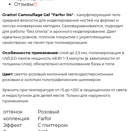
Отзывы
0
Grattol Camouflage Gel "Farfor 04"
- камуфлирующий гель
средней вязкости для моделирования ногтей на формах и
типсах конвеерным методом. Самовыравнивается, подходит
для работы "без опила" и арочного моделирования. Дает
идеально ровное, плотное покрытие с укрепляющими
свойствами; не печет при полимеризации.
Особенности применения:
слой до 2,5 мм; полимеризация в
UV/LED лампе мощность 48 Вт 1-3 минуты (в зависимости от
толщины слоя); обязательно использование базы и топа.
Цвет:
светло-розовый молочный мелкодисперсионным
розовым и золотым голографическим шиммером.
Хранить при температуре от +5 до +25С в защищенном от света
и недоступном для детей месте. Только для наружного
применения.
оттенок
Розовый
коллекция
Farfor
Эффект
С глиттером