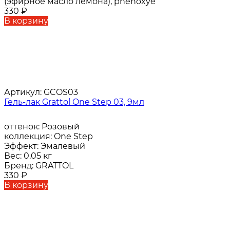
(эфирное масло лемона), phenoxye
330
₽
В корзину
Артикул:
GCOS03
Гель-лак Grattol One Step 03, 9мл
оттенок:
Розовый
коллекция:
One Step
Эффект:
Эмалевый
Вес:
0.05 кг
Бренд:
GRATTOL
330
₽
В корзину