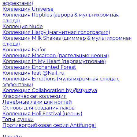
эффектами)
Коллекция Universe
Коллекция Reptiles (аврора & мультихромная
слюда)
Коллеция Nude
Коллекция Harpy (магнитная голография)
Коллекция Milk Shakes (шиммер & мультихромная
слюда)
Коллекция Farfor
Коллекция Macaroon (пастельные неоны)
Коллекция In My Heart (перламутровые)
Коллекция Enchanted Forest
Коллекция feat @Nail_ru
Коллекция Emotions (мультихромная слюда с
эффектами)
Коллекция Collaboration by @styuzya
Классическая коллекция
Лечебные лаки для ногтей
Основы для создания лаков
Коллекция Holi Festival (неоны)
Топы, сушки
Противогрибковая серия Antifungal
Дизайн