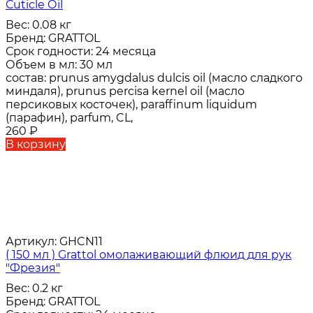
Сuticle Оil
Вес:
0.08 кг
Бренд:
GRATTOL
Срок годности:
24 месяца
Объем в мл:
30 мл
состав:
prunus amygdalus dulcis oil (масло сладкого
миндаля), prunus percisa kernel oil (масло
персиковых косточек), paraffinum liquidum
(парафин), parfum, CL,
260
₽
В корзину
Артикул:
GHCN11
( 150 мл ) Grattol омолаживающий флюид для рук
"Фрезия"
Вес:
0.2 кг
Бренд:
GRATTOL