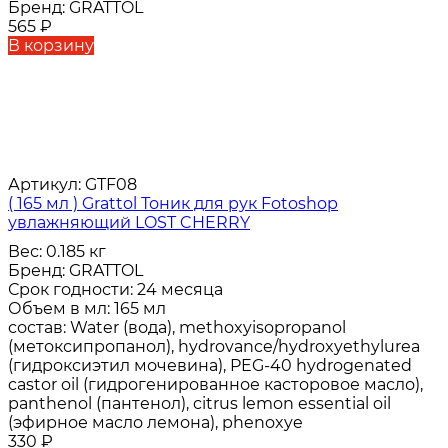
Бренд:
GRATTOL
565
₽
В корзину
Артикул:
GTF08
( 165 мл ) Grattol Тоник для рук Fotoshop
увлажняющий LOST CHERRY
Вес:
0.185 кг
Бренд:
GRATTOL
Срок годности:
24 месяца
Объем в мл:
165 мл
состав:
Water (вода), methoxyisopropanol
(метоксипропанол), hydrovance/hydroxyethylurea
(гидроксиэтил мочевина), PEG-40 hydrogenated
castor oil (гидрогенированное касторовое масло),
panthenol (пантенол), citrus lemon essential oil
(эфирное масло лемона), phenoxye
330
₽