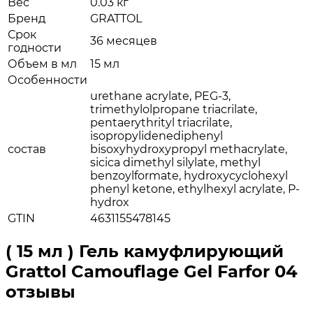
Вес
0.03 кг
Бренд
GRATTOL
Срок
36 месяцев
годности
Объем в мл
15 мл
Особенности
urethane acrylate, PEG-3,
trimethylolpropane triacrilate,
pentaerythrityl triacrilate,
isopropylidenediphenyl
состав
bisoxyhydroxypropyl methacrylate,
sicica dimethyl silylate, methyl
benzoylformate, hydroxycyclohexyl
phenyl ketone, ethylhexyl acrylate, P-
hydrox
GTIN
4631155478145
( 15 мл ) Гель камуфлирующий
Grattol Camouflage Gel Farfor 04
отзывы