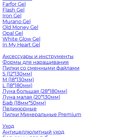
Farfor Gel
Flash Gel
Iron Gel
Murano Gel
Old Money Gel
Opal Gel
White Glow Gel
In My Heart Gel
Аксессуары и инструменты
Формы для наращивания
Пилки со сменными файлами
S (12*130мм)
M (18*130мм)
L (18*180мм)
Луна большая (28*180мм)
Луна малая (20*130мм)
Баф (18мм*50мм)
Педикюрные
Пилки Минеральные Premium
Уход
Антицеллюлитный уход