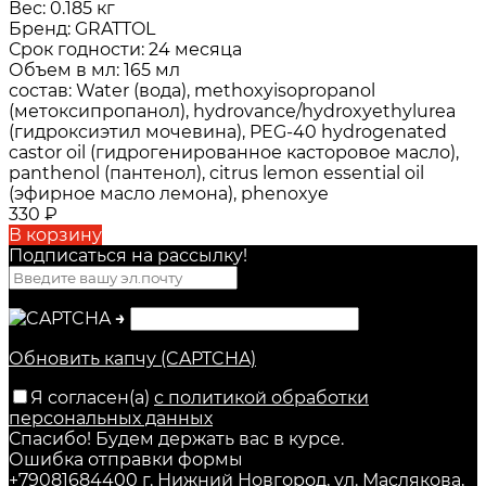
Вес:
0.185 кг
Бренд:
GRATTOL
Срок годности:
24 месяца
Объем в мл:
165 мл
состав:
Water (вода), methoxyisopropanol
(метоксипропанол), hydrovance/hydroxyethylurea
(гидроксиэтил мочевина), PEG-40 hydrogenated
castor oil (гидрогенированное касторовое масло),
panthenol (пантенол), citrus lemon essential oil
(эфирное масло лемона), phenoxye
330
₽
В корзину
Подписаться на рассылкy!
→
Обновить капчу (CAPTCHA)
Я согласен(a)
с политикой обработки
персональных данных
Спасибо! Будем держать вас в курсе.
Ошибка отправки формы
+79081684400
г. Нижний Новгород, ул. Маслякова,