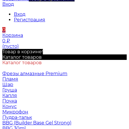
Вход
Вход
Регистрация
0
Корзина
0
₽
(пусто)
Товар в корзине!
Каталог товаров
Каталог товаров
Фрезы алмазные Premium
Пламя
Шар
Груша
Капля
Почка
Конус
Микрофон
Пудра-тальк
BBG (Builder Base Gel Strong)
BBG 30ml