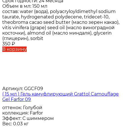
Срок годности:
24 месяца
Объем в мл:
150 мл
состав:
water (вода), polyacryloyldimethyl sodium
taurate, hydrogenated polydecene, tridecet-10,
theobroma cacao seed butter (масло зерен какао),
vitis vinifera (grape) seed oil (масло виноградной
косточки), almond oil (масло миндаля), glycerin
(глицерин), sorbit
350
₽
В корзину
Артикул:
GGCF09
( 15 мл ) Гель камуфлирующий Grattol Camouflage
Gel Farfor 09
оттенок:
Голубой
коллекция:
Farfor
Эффект:
С шиммером
Вес:
0.03 кг