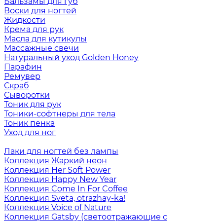
Бальзамы для губ
Воски для ногтей
Жидкости
Крема для рук
Масла для кутикулы
Массажные свечи
Натуральный уход Golden Honey
Парафин
Ремувер
Скраб
Сыворотки
Тоник для рук
Тоники-софтнеры для тела
Тоник пенка
Уход для ног
Лаки для ногтей без лампы
Коллекция Жаркий неон
Коллекция Her Soft Power
Коллекция Happy New Year
Коллекция Come In For Coffee
Коллекция Sveta, otrazhay-ka!
Коллекция Voice of Nature
Коллекция Gatsby (светоотражающие с