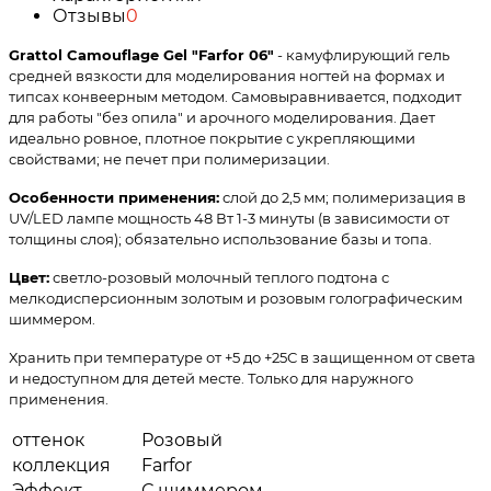
Отзывы
0
Grattol Camouflage Gel "Farfor 06"
- камуфлирующий гель
средней вязкости для моделирования ногтей на формах и
типсах конвеерным методом. Самовыравнивается, подходит
для работы "без опила" и арочного моделирования. Дает
идеально ровное, плотное покрытие с укрепляющими
свойствами; не печет при полимеризации.
Особенности применения:
слой до 2,5 мм; полимеризация в
UV/LED лампе мощность 48 Вт 1-3 минуты (в зависимости от
толщины слоя); обязательно использование базы и топа.
Цвет:
светло-розовый молочный теплого подтона с
мелкодисперсионным золотым и розовым голографическим
шиммером.
Хранить при температуре от +5 до +25С в защищенном от света
и недоступном для детей месте. Только для наружного
применения.
оттенок
Розовый
коллекция
Farfor
Эффект
С шиммером