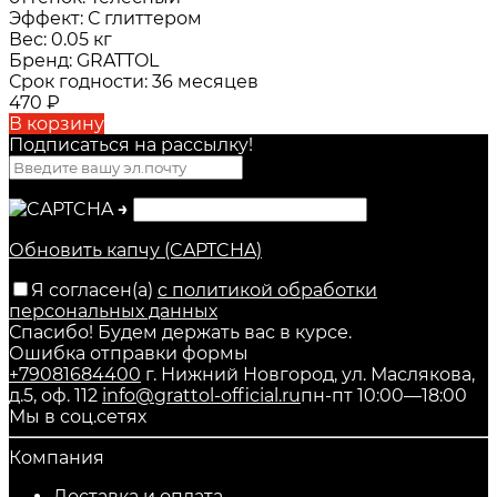
Эффект:
С глиттером
Вес:
0.05 кг
Бренд:
GRATTOL
Срок годности:
36 месяцев
470
₽
В корзину
Подписаться на рассылкy!
→
Обновить капчу (CAPTCHA)
Я согласен(a)
с политикой обработки
персональных данных
Спасибо! Будем держать вас в курсе.
Ошибка отправки формы
+79081684400
г. Нижний Новгород, ул. Маслякова,
д.5, оф. 112
info@grattol-official.ru
пн-пт 10:00—18:00
Мы в соц.сетях
Компания
Доставка и оплата