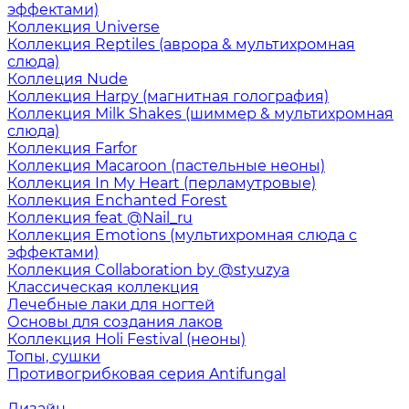
эффектами)
Коллекция Universe
Коллекция Reptiles (аврора & мультихромная
слюда)
Коллеция Nude
Коллекция Harpy (магнитная голография)
Коллекция Milk Shakes (шиммер & мультихромная
слюда)
Коллекция Farfor
Коллекция Macaroon (пастельные неоны)
Коллекция In My Heart (перламутровые)
Коллекция Enchanted Forest
Коллекция feat @Nail_ru
Коллекция Emotions (мультихромная слюда с
эффектами)
Коллекция Collaboration by @styuzya
Классическая коллекция
Лечебные лаки для ногтей
Основы для создания лаков
Коллекция Holi Festival (неоны)
Топы, сушки
Противогрибковая серия Antifungal
Дизайн