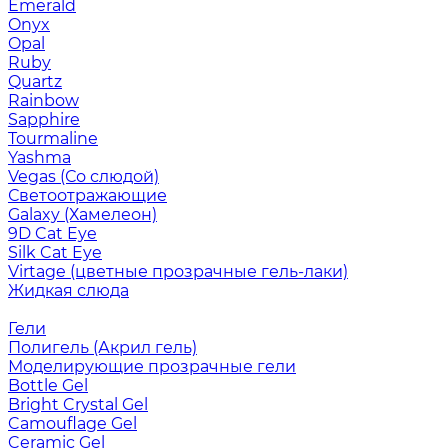
Emerald
Onyx
Opal
Ruby
Quartz
Rainbow
Sapphire
Tourmaline
Yashma
Vegas (Со слюдой)
Светоотражающие
Galaxy (Хамелеон)
9D Cat Eye
Silk Cat Eye
Virtage (цветные прозрачные гель-лаки)
Жидкая слюда
Гели
Полигель (Акрил гель)
Моделирующие прозрачные гели
Bottle Gel
Bright Crystal Gel
Camouflage Gel
Ceramic Gel