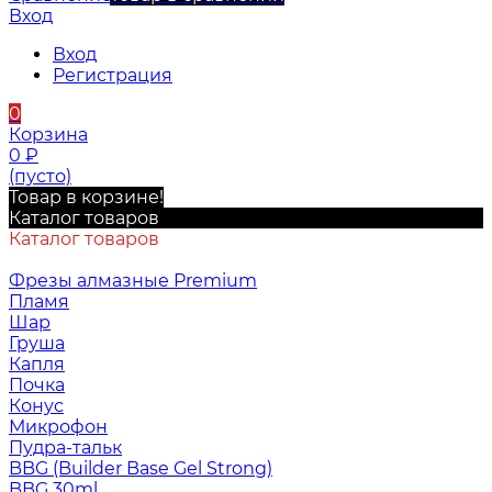
Вход
Вход
Регистрация
0
Корзина
0
₽
(пусто)
Товар в корзине!
Каталог товаров
Каталог товаров
Фрезы алмазные Premium
Пламя
Шар
Груша
Капля
Почка
Конус
Микрофон
Пудра-тальк
BBG (Builder Base Gel Strong)
BBG 30ml