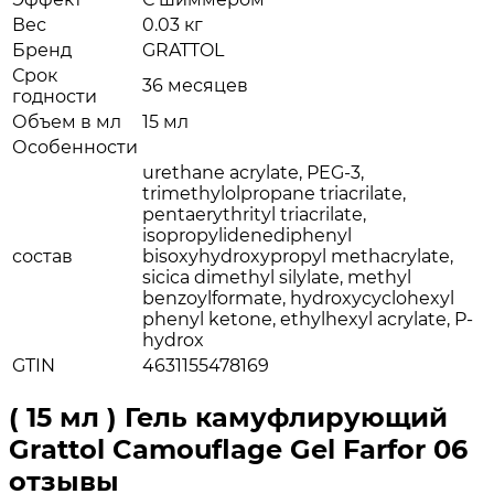
Вес
0.03 кг
Бренд
GRATTOL
Срок
36 месяцев
годности
Объем в мл
15 мл
Особенности
urethane acrylate, PEG-3,
trimethylolpropane triacrilate,
pentaerythrityl triacrilate,
isopropylidenediphenyl
состав
bisoxyhydroxypropyl methacrylate,
sicica dimethyl silylate, methyl
benzoylformate, hydroxycyclohexyl
phenyl ketone, ethylhexyl acrylate, P-
hydrox
GTIN
4631155478169
( 15 мл ) Гель камуфлирующий
Grattol Camouflage Gel Farfor 06
отзывы