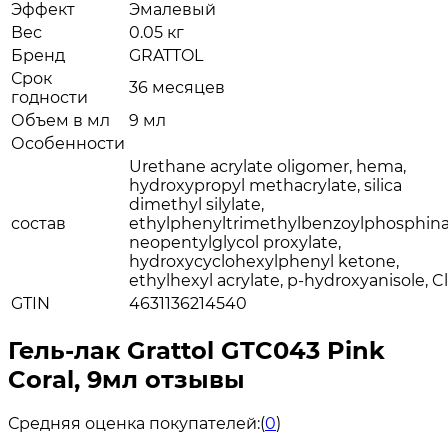
Эффект
Эмалевый
Вес
0.05 кг
Бренд
GRATTOL
Срок
36 месяцев
годности
Объем в мл
9 мл
Особенности
Urethane acrylate oligomer, hema,
hydroxypropyl methacrylate, silica
dimethyl silylate,
состав
ethylphenyltrimethylbenzoylphosphina
neopentylglycol proxylate,
hydroxycyclohexylphenyl ketone,
ethylhexyl acrylate, p-hydroxyanisole, Cl
GTIN
4631136214540
Гель-лак Grattol GTC043 Pink
Coral, 9мл отзывы
Средняя оценка покупателей:
(
0
)