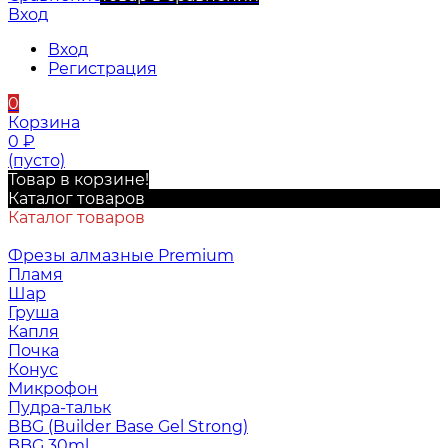
Вход
Вход
Регистрация
0
Корзина
0
₽
(пусто)
Товар в корзине!
Каталог товаров
Каталог товаров
Фрезы алмазные Premium
Пламя
Шар
Груша
Капля
Почка
Конус
Микрофон
Пудра-тальк
BBG (Builder Base Gel Strong)
BBG 30ml