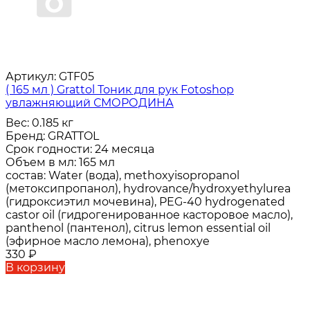
Артикул:
GTF05
( 165 мл ) Grattol Тоник для рук Fotoshop
увлажняющий СМОРОДИНА
Вес:
0.185 кг
Бренд:
GRATTOL
Срок годности:
24 месяца
Объем в мл:
165 мл
состав:
Water (вода), methoxyisopropanol
(метоксипропанол), hydrovance/hydroxyethylurea
(гидроксиэтил мочевина), PEG-40 hydrogenated
castor oil (гидрогенированное касторовое масло),
panthenol (пантенол), citrus lemon essential oil
(эфирное масло лемона), phenoxye
330
₽
В корзину