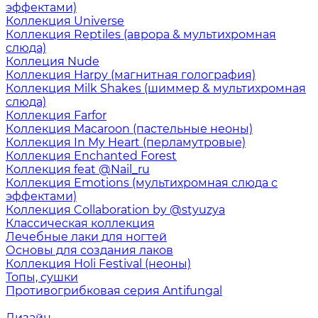
эффектами)
Коллекция Universe
Коллекция Reptiles (аврора & мультихромная
слюда)
Коллеция Nude
Коллекция Harpy (магнитная голография)
Коллекция Milk Shakes (шиммер & мультихромная
слюда)
Коллекция Farfor
Коллекция Macaroon (пастельные неоны)
Коллекция In My Heart (перламутровые)
Коллекция Enchanted Forest
Коллекция feat @Nail_ru
Коллекция Emotions (мультихромная слюда с
эффектами)
Коллекция Collaboration by @styuzya
Классическая коллекция
Лечебные лаки для ногтей
Основы для создания лаков
Коллекция Holi Festival (неоны)
Топы, сушки
Противогрибковая серия Antifungal
Дизайн