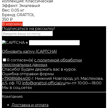
коллекция:
Классическая
Эффект:
Эмалевый
Вес:
0.05 кг
Бренд:
GRATTOL
350
₽
В корзину
Подписаться на рассылкy!
→
Обновить капчу (CAPTCHA)
Я согласен(a)
с политикой обработки
персональных данных
Спасибо! Будем держать вас в курсе.
Ошибка отправки формы
+79081684400
г. Нижний Новгород, ул. Маслякова,
д.5, оф. 112
info@grattol-official.ru
пн-пт 10:00—18:00
Мы в соц.сетях
Компания
Доставка и оплата