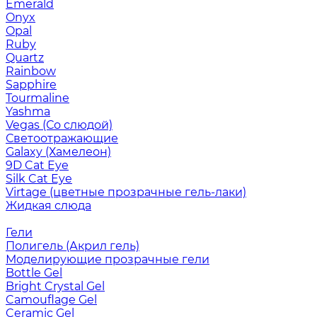
Emerald
Onyx
Opal
Ruby
Quartz
Rainbow
Sapphire
Tourmaline
Yashma
Vegas (Со слюдой)
Светоотражающие
Galaxy (Хамелеон)
9D Cat Eye
Silk Cat Eye
Virtage (цветные прозрачные гель-лаки)
Жидкая слюда
Гели
Полигель (Акрил гель)
Моделирующие прозрачные гели
Bottle Gel
Bright Crystal Gel
Camouflage Gel
Ceramic Gel