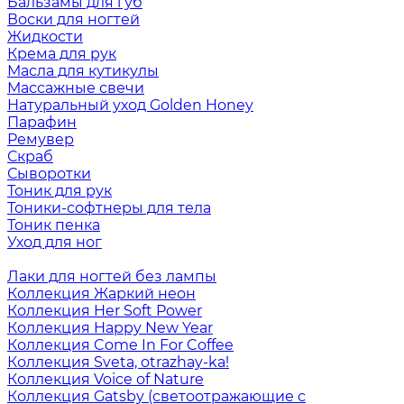
Бальзамы для губ
Воски для ногтей
Жидкости
Крема для рук
Масла для кутикулы
Массажные свечи
Натуральный уход Golden Honey
Парафин
Ремувер
Скраб
Сыворотки
Тоник для рук
Тоники-софтнеры для тела
Тоник пенка
Уход для ног
Лаки для ногтей без лампы
Коллекция Жаркий неон
Коллекция Her Soft Power
Коллекция Happy New Year
Коллекция Come In For Coffee
Коллекция Sveta, otrazhay-ka!
Коллекция Voice of Nature
Коллекция Gatsby (светоотражающие с