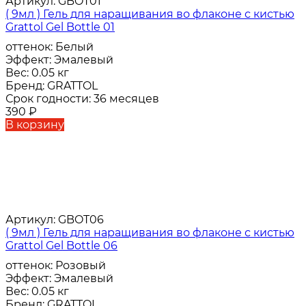
Артикул:
GBOT01
( 9мл ) Гель для наращивания во флаконе с кистью
Grattol Gel Bottle 01
оттенок:
Белый
Эффект:
Эмалевый
Вес:
0.05 кг
Бренд:
GRATTOL
Срок годности:
36 месяцев
390
₽
В корзину
Артикул:
GBOT06
( 9мл ) Гель для наращивания во флаконе с кистью
Grattol Gel Bottle 06
оттенок:
Розовый
Эффект:
Эмалевый
Вес:
0.05 кг
Бренд:
GRATTOL