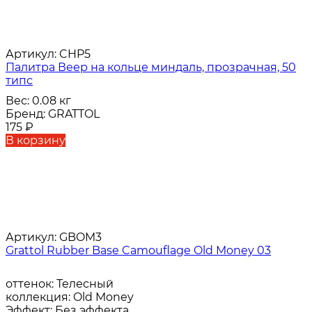
Артикул:
CHP5
Палитра Веер на кольце миндаль, прозрачная, 50
типс
Вес:
0.08 кг
Бренд:
GRATTOL
175
₽
В корзину
Артикул:
GBOM3
Grattol Rubber Base Camouflage Old Money 03
оттенок:
Телесный
коллекция:
Old Money
Эффект:
Без эффекта