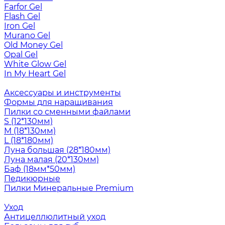
Farfor Gel
Flash Gel
Iron Gel
Murano Gel
Old Money Gel
Opal Gel
White Glow Gel
In My Heart Gel
Аксессуары и инструменты
Формы для наращивания
Пилки со сменными файлами
S (12*130мм)
M (18*130мм)
L (18*180мм)
Луна большая (28*180мм)
Луна малая (20*130мм)
Баф (18мм*50мм)
Педикюрные
Пилки Минеральные Premium
Уход
Антицеллюлитный уход