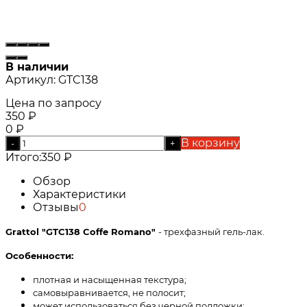
В наличии
Артикул:
GTC138
Цена по запросу
350
₽
0
₽
В корзину
-
+
Итого:
350
₽
Обзор
Характеристики
Отзывы
0
Grattol "GTC138 Coffe Romano
"
- трехфазный гель-лак.
Особенности:
плотная и насыщенная текстура;
самовыравнивается, не полосит;
может использоваться без черной подложки;