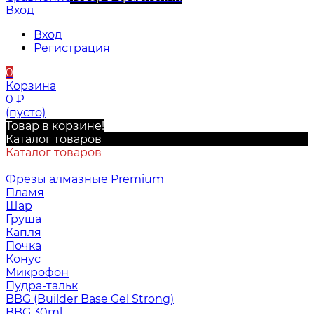
Вход
Вход
Регистрация
0
Корзина
0
₽
(пусто)
Товар в корзине!
Каталог товаров
Каталог товаров
Фрезы алмазные Premium
Пламя
Шар
Груша
Капля
Почка
Конус
Микрофон
Пудра-тальк
BBG (Builder Base Gel Strong)
BBG 30ml