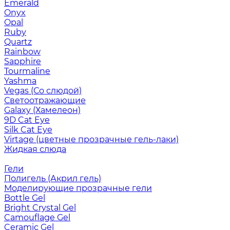
Emerald
Onyx
Opal
Ruby
Quartz
Rainbow
Sapphire
Tourmaline
Yashma
Vegas (Со слюдой)
Светоотражающие
Galaxy (Хамелеон)
9D Cat Eye
Silk Cat Eye
Virtage (цветные прозрачные гель-лаки)
Жидкая слюда
Гели
Полигель (Акрил гель)
Моделирующие прозрачные гели
Bottle Gel
Bright Crystal Gel
Camouflage Gel
Ceramic Gel