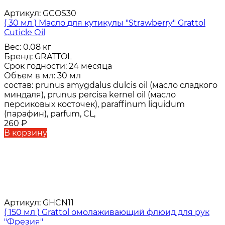
Артикул:
GCOS30
( 30 мл ) Масло для кутикулы "Strawberry" Grattol
Сuticle Оil
Вес:
0.08 кг
Бренд:
GRATTOL
Срок годности:
24 месяца
Объем в мл:
30 мл
состав:
prunus amygdalus dulcis oil (масло сладкого
миндаля), prunus percisa kernel oil (масло
персиковых косточек), paraffinum liquidum
(парафин), parfum, CL,
260
₽
В корзину
Артикул:
GHCN11
( 150 мл ) Grattol омолаживающий флюид для рук
"Фрезия"