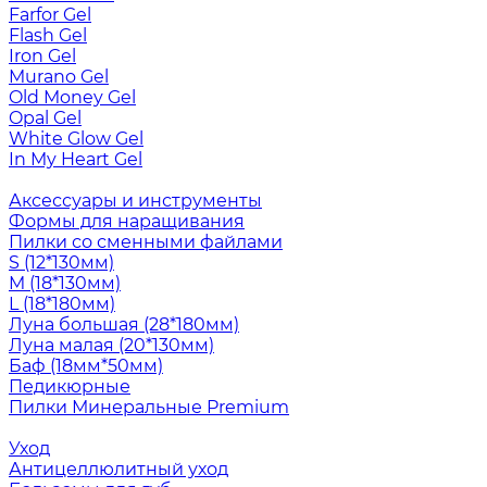
Farfor Gel
Flash Gel
Iron Gel
Murano Gel
Old Money Gel
Opal Gel
White Glow Gel
In My Heart Gel
Аксессуары и инструменты
Формы для наращивания
Пилки со сменными файлами
S (12*130мм)
M (18*130мм)
L (18*180мм)
Луна большая (28*180мм)
Луна малая (20*130мм)
Баф (18мм*50мм)
Педикюрные
Пилки Минеральные Premium
Уход
Антицеллюлитный уход