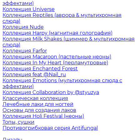
эффектами)
Коллекция Universe
Коллекция Reptiles (аврора & мультихромная
слюда)
Коллеция Nude
Коллекция Harpy (магнитная голография)
Коллекция Milk Shakes (шиммер & мультихромная
слюда)
Коллекция Farfor
Коллекция Macaroon (пастельные неоны)
Коллекция In My Heart (перламутровые)
Коллекция Enchanted Forest
Коллекция feat @Nail_ru
Коллекция Emotions (мультихромная слюда с
эффектами)
Коллекция Collaboration by @styuzya
Классическая коллекция
Лечебные лаки для ногтей
Основы для создания лаков
Коллекция Holi Festival (неоны)
Топы, сушки
Противогрибковая серия Antifungal
Дизайн