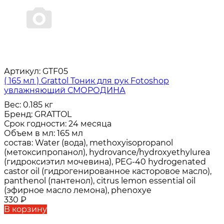
Артикул:
GTF05
( 165 мл ) Grattol Тоник для рук Fotoshop
увлажняющий СМОРОДИНА
Вес:
0.185 кг
Бренд:
GRATTOL
Срок годности:
24 месяца
Объем в мл:
165 мл
состав:
Water (вода), methoxyisopropanol
(метоксипропанол), hydrovance/hydroxyethylurea
(гидроксиэтил мочевина), PEG-40 hydrogenated
castor oil (гидрогенированное касторовое масло),
panthenol (пантенол), citrus lemon essential oil
(эфирное масло лемона), phenoxye
330
₽
В корзину