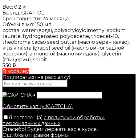
Вес:
0.2 кг
Бренд:
GRATTOL
Срок годности:
24 месяца
Объем в мл:
150 мл
состав:
water (вода), polyacryloyldimethyl sodium
taurate, hydrogenated polydecene, tridecet-10,
theobroma cacao seed butter (масло зерен какао),
vitis vinifera (grape) seed oil (масло виноградной
косточки), almond oil (масло миндаля), glycerin
(глицерин), sorbit
350
₽
В корзину
Подписаться на рассылкy!
→
Обновить капчу (CAPTCHA)
Я согласен(a)
с политикой обработки
персональных данных
Спасибо! Будем держать вас в курсе.
Ошибка отправки формы