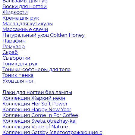
Бальзамы для губ
Воски для ногтей
Жидкости
Крема для рук
Масла для кутикулы
Массажные свечи
Натуральный уход Golden Honey
Парафин
Ремувер
Скраб
Сыворотки
Тоник для рук
Тоники-софтнеры для тела
Тоник пенка
Уход для ног
Лаки для ногтей без лампы
Коллекция Жаркий неон
Коллекция Her Soft Power
Коллекция Happy New Year
Коллекция Come In For Coffee
Коллекция Sveta, otrazhay-ka!
Коллекция Voice of Nature
Коллекция Gatsby (светоотражающие с