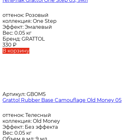
Гель-лак Grattol One Step 03, 9мл
оттенок:
Розовый
коллекция:
One Step
Эффект:
Эмалевый
Вес:
0.05 кг
Бренд:
GRATTOL
330
₽
В корзину
Артикул:
GBOM5
Grattol Rubber Base Camouflage Old Money 05
оттенок:
Телесный
коллекция:
Old Money
Эффект:
Без эффекта
Вес:
0.05 кг
Объем в мл:
9 мл