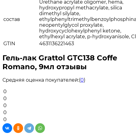
Urethane acrylate oligomer, hema,
hydroxypropyl methacrylate, silica
dimethyl silylate,
состав
ethylphenyltrimethylbenzoylphosphina
neopentylglycol proxylate,
hydroxycyclohexylphenyl ketone,
ethylhexyl acrylate, p-hydroxyanisole, Cl
GTIN
4631136221463
Гель-лак Grattol GTC138 Coffe
Romano, 9мл отзывы
Средняя оценка покупателей:
(
0
)
0
0
0
0
0