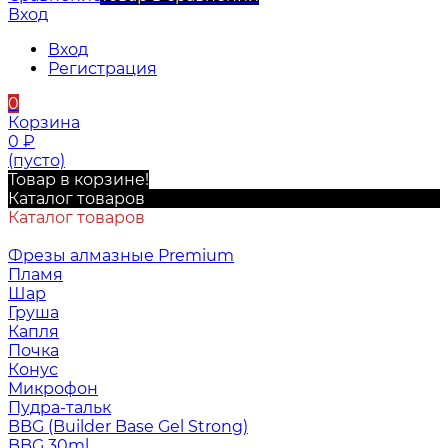
Вход
Вход
Регистрация
0
Корзина
0
₽
(пусто)
Товар в корзине!
Каталог товаров
Каталог товаров
Фрезы алмазные Premium
Пламя
Шар
Груша
Капля
Почка
Конус
Микрофон
Пудра-тальк
BBG (Builder Base Gel Strong)
BBG 30ml