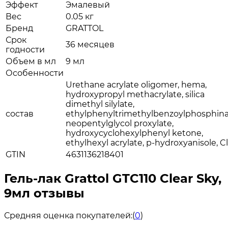
Эффект
Эмалевый
Вес
0.05 кг
Бренд
GRATTOL
Срок
36 месяцев
годности
Объем в мл
9 мл
Особенности
Urethane acrylate oligomer, hema,
hydroxypropyl methacrylate, silica
dimethyl silylate,
состав
ethylphenyltrimethylbenzoylphosphina
neopentylglycol proxylate,
hydroxycyclohexylphenyl ketone,
ethylhexyl acrylate, p-hydroxyanisole, Cl
GTIN
4631136218401
Гель-лак Grattol GTC110 Clear Sky,
9мл отзывы
Средняя оценка покупателей:
(
0
)