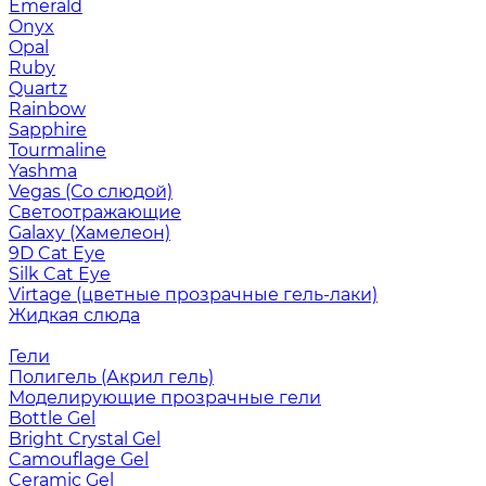
Emerald
Onyx
Opal
Ruby
Quartz
Rainbow
Sapphire
Tourmaline
Yashma
Vegas (Со слюдой)
Светоотражающие
Galaxy (Хамелеон)
9D Cat Eye
Silk Cat Eye
Virtage (цветные прозрачные гель-лаки)
Жидкая слюда
Гели
Полигель (Акрил гель)
Моделирующие прозрачные гели
Bottle Gel
Bright Crystal Gel
Camouflage Gel
Ceramic Gel