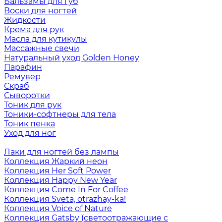
Бальзамы для губ
Воски для ногтей
Жидкости
Крема для рук
Масла для кутикулы
Массажные свечи
Натуральный уход Golden Honey
Парафин
Ремувер
Скраб
Сыворотки
Тоник для рук
Тоники-софтнеры для тела
Тоник пенка
Уход для ног
Лаки для ногтей без лампы
Коллекция Жаркий неон
Коллекция Her Soft Power
Коллекция Happy New Year
Коллекция Come In For Coffee
Коллекция Sveta, otrazhay-ka!
Коллекция Voice of Nature
Коллекция Gatsby (светоотражающие с