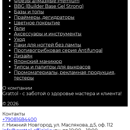
Фрезы алмазные Premium
BBG (Builder Base Gel Strong)
Базы и топы
Праймеры, дегидраторы
Цветное покрытие
Гели
Аксессуары и инструменты
Уход
Лаки для ногтей без лампы
Противогрибковая серия Antifungal
Дизайн
Японский маникюр
Типсы и палитры для выкрасов
Промоматериалы, рекламная продукция,
тестеры
О компании
Grattol - с заботой о здоровье мастера и клиента!
© 2026
Контакты
+79081684400
г. Нижний Новгород, ул. Маслякова, д.5, оф. 112