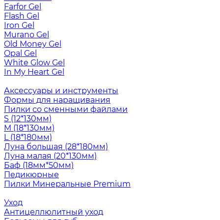
Farfor Gel
Flash Gel
Iron Gel
Murano Gel
Old Money Gel
Opal Gel
White Glow Gel
In My Heart Gel
Аксессуары и инструменты
Формы для наращивания
Пилки со сменными файлами
S (12*130мм)
M (18*130мм)
L (18*180мм)
Луна большая (28*180мм)
Луна малая (20*130мм)
Баф (18мм*50мм)
Педикюрные
Пилки Минеральные Premium
Уход
Антицеллюлитный уход