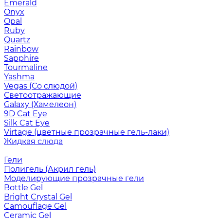
Emerald
Onyx
Opal
Ruby
Quartz
Rainbow
Sapphire
Tourmaline
Yashma
Vegas (Со слюдой)
Светоотражающие
Galaxy (Хамелеон)
9D Cat Eye
Silk Cat Eye
Virtage (цветные прозрачные гель-лаки)
Жидкая слюда
Гели
Полигель (Акрил гель)
Моделирующие прозрачные гели
Bottle Gel
Bright Crystal Gel
Camouflage Gel
Ceramic Gel