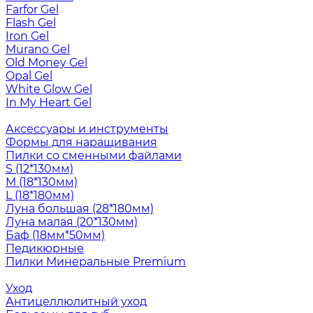
Farfor Gel
Flash Gel
Iron Gel
Murano Gel
Old Money Gel
Opal Gel
White Glow Gel
In My Heart Gel
Аксессуары и инструменты
Формы для наращивания
Пилки со сменными файлами
S (12*130мм)
M (18*130мм)
L (18*180мм)
Луна большая (28*180мм)
Луна малая (20*130мм)
Баф (18мм*50мм)
Педикюрные
Пилки Минеральные Premium
Уход
Антицеллюлитный уход