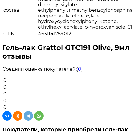
dimethyl silylate,
состав
ethylphenyltrimethylbenzoylphosphina
neopentylglycol proxylate,
hydroxycyclohexylphenyl ketone,
ethylhexyl acrylate, p-hydroxyanisole, Cl
GTIN
4631141759012
Гель-лак Grattol GTC191 Olive, 9мл
отзывы
Средняя оценка покупателей:
(
0
)
0
0
0
0
0
Покупатели, которые приобрели Гель-лак