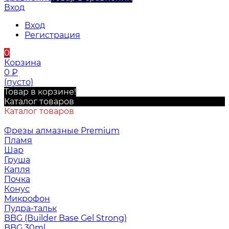
Вход
Вход
Регистрация
0
Корзина
0
₽
(пусто)
Товар в корзине!
Каталог товаров
Каталог товаров
Фрезы алмазные Premium
Пламя
Шар
Груша
Капля
Почка
Конус
Микрофон
Пудра-тальк
BBG (Builder Base Gel Strong)
BBG 30ml