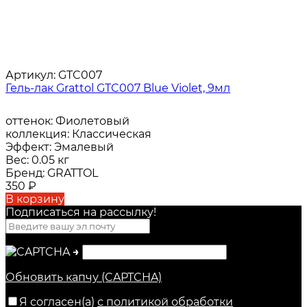
Артикул:
GTC007
Гель-лак Grattol GTC007 Blue Violet, 9мл
оттенок:
Фиолетовый
коллекция:
Классическая
Эффект:
Эмалевый
Вес:
0.05 кг
Бренд:
GRATTOL
350
₽
В корзину
Подписаться на рассылкy!
→
Обновить капчу (CAPTCHA)
Я согласен(a)
с политикой обработки