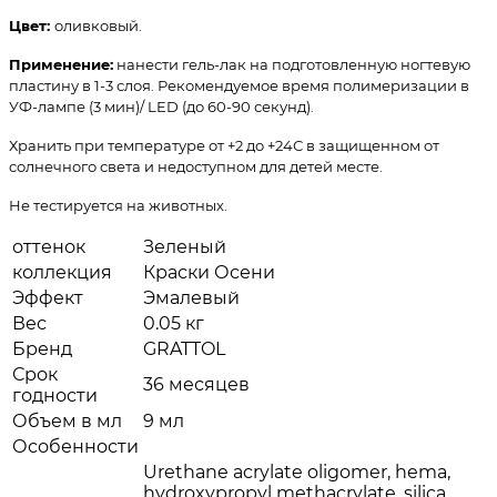
Цвет:
оливковый.
Применение:
нанести гель-лак на подготовленную ногтевую
пластину в 1-3 слоя. Рекомендуемое время полимеризации в
УФ-лампе (3 мин)/ LED (до 60-90 секунд).
Хранить при температуре от +2 до +24С в защищенном от
солнечного света и недоступном для детей месте.
Не тестируется на животных.
оттенок
Зеленый
коллекция
Краски Осени
Эффект
Эмалевый
Вес
0.05 кг
Бренд
GRATTOL
Срок
36 месяцев
годности
Объем в мл
9 мл
Особенности
Urethane acrylate oligomer, hema,
hydroxypropyl methacrylate, silica