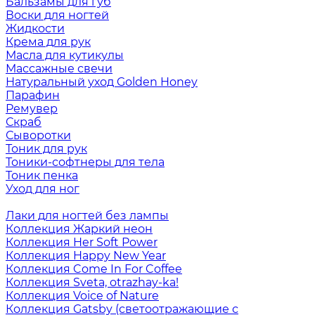
Бальзамы для губ
Воски для ногтей
Жидкости
Крема для рук
Масла для кутикулы
Массажные свечи
Натуральный уход Golden Honey
Парафин
Ремувер
Скраб
Сыворотки
Тоник для рук
Тоники-софтнеры для тела
Тоник пенка
Уход для ног
Лаки для ногтей без лампы
Коллекция Жаркий неон
Коллекция Her Soft Power
Коллекция Happy New Year
Коллекция Come In For Coffee
Коллекция Sveta, otrazhay-ka!
Коллекция Voice of Nature
Коллекция Gatsby (светоотражающие с