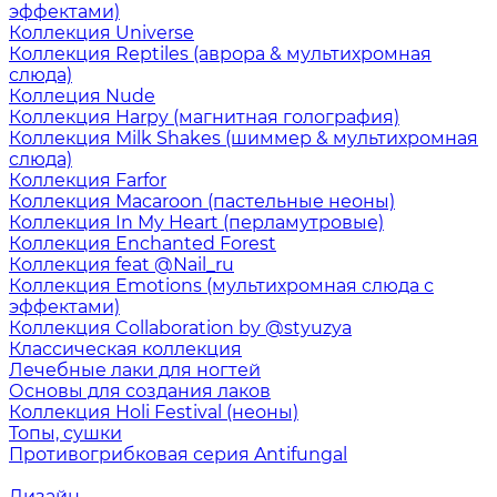
эффектами)
Коллекция Universe
Коллекция Reptiles (аврора & мультихромная
слюда)
Коллеция Nude
Коллекция Harpy (магнитная голография)
Коллекция Milk Shakes (шиммер & мультихромная
слюда)
Коллекция Farfor
Коллекция Macaroon (пастельные неоны)
Коллекция In My Heart (перламутровые)
Коллекция Enchanted Forest
Коллекция feat @Nail_ru
Коллекция Emotions (мультихромная слюда с
эффектами)
Коллекция Collaboration by @styuzya
Классическая коллекция
Лечебные лаки для ногтей
Основы для создания лаков
Коллекция Holi Festival (неоны)
Топы, сушки
Противогрибковая серия Antifungal
Дизайн