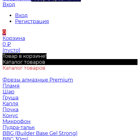
Вход
Вход
Регистрация
0
Корзина
0
₽
(пусто)
Товар в корзине!
Каталог товаров
Каталог товаров
Фрезы алмазные Premium
Пламя
Шар
Груша
Капля
Почка
Конус
Микрофон
Пудра-тальк
BBG (Builder Base Gel Strong)
BBG 30ml