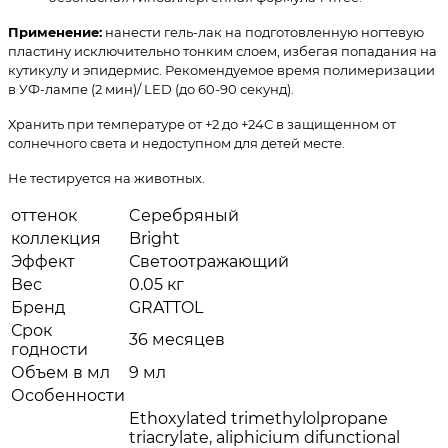
Применение:
нанести гель-лак на подготовленную ногтевую
пластину исключительно тонким слоем, избегая попадания на
кутикулу и эпидермис. Рекомендуемое время полимеризации
в УФ-лампе (2 мин)/ LED (до 60-90 секунд).
Хранить при температуре от +2 до +24С в защищенном от
солнечного света и недоступном для детей месте.
Не тестируется на животных.
оттенок
Cеребряный
коллекция
Bright
Эффект
Светоотражающий
Вес
0.05 кг
Бренд
GRATTOL
Срок
36 месяцев
годности
Объем в мл
9 мл
Особенности
Ethoxylated trimethylolpropane
triacrylate, aliphicium difunctional