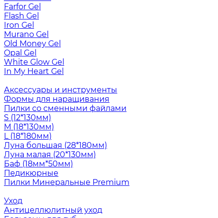
Farfor Gel
Flash Gel
Iron Gel
Murano Gel
Old Money Gel
Opal Gel
White Glow Gel
In My Heart Gel
Аксессуары и инструменты
Формы для наращивания
Пилки со сменными файлами
S (12*130мм)
M (18*130мм)
L (18*180мм)
Луна большая (28*180мм)
Луна малая (20*130мм)
Баф (18мм*50мм)
Педикюрные
Пилки Минеральные Premium
Уход
Антицеллюлитный уход