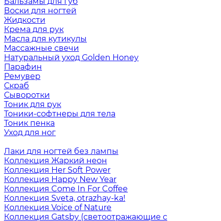
Бальзамы для губ
Воски для ногтей
Жидкости
Крема для рук
Масла для кутикулы
Массажные свечи
Натуральный уход Golden Honey
Парафин
Ремувер
Скраб
Сыворотки
Тоник для рук
Тоники-софтнеры для тела
Тоник пенка
Уход для ног
Лаки для ногтей без лампы
Коллекция Жаркий неон
Коллекция Her Soft Power
Коллекция Happy New Year
Коллекция Come In For Coffee
Коллекция Sveta, otrazhay-ka!
Коллекция Voice of Nature
Коллекция Gatsby (светоотражающие с