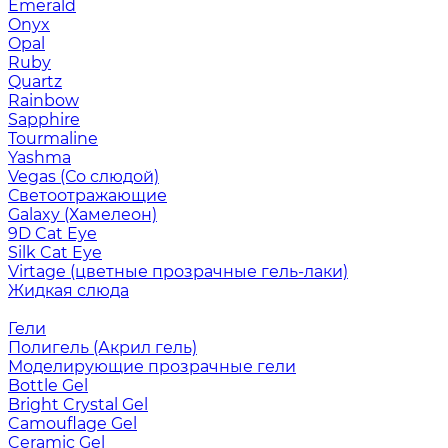
Emerald
Onyx
Opal
Ruby
Quartz
Rainbow
Sapphire
Tourmaline
Yashma
Vegas (Со слюдой)
Светоотражающие
Galaxy (Хамелеон)
9D Cat Eye
Silk Cat Eye
Virtage (цветные прозрачные гель-лаки)
Жидкая слюда
Гели
Полигель (Акрил гель)
Моделирующие прозрачные гели
Bottle Gel
Bright Crystal Gel
Camouflage Gel
Ceramic Gel