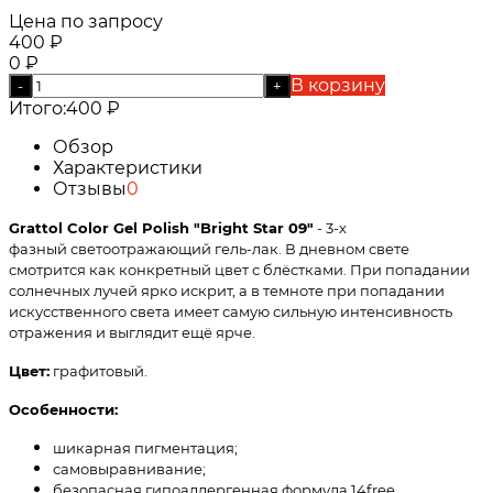
Цена по запросу
400
₽
0
₽
В корзину
-
+
Итого:
400
₽
Обзор
Характеристики
Отзывы
0
Grattol Color Gel Polish "Bright Star 09"
- 3-х
фазный светоотражающий гель-лак. В дневном свете
смотрится как конкретный цвет с блёстками. При попадании
солнечных лучей ярко искрит, а в темноте при попадании
искусственного света имеет самую сильную интенсивность
отражения и выглядит ещё ярче.
Цвет:
графитовый.
Особенности:
шикарная пигментация;
самовыравнивание;
безопасная гипоаллергенная формула 14free.