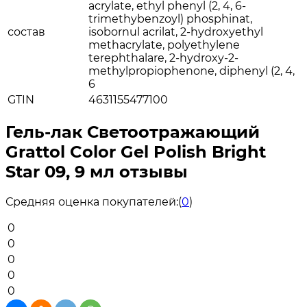
acrylate, ethyl phenyl (2, 4, 6-
trimethybenzoyl) phosphinat,
состав
isobornul acrilat, 2-hydroxyethyl
methacrylate, polyethylene
terephthalare, 2-hydroxy-2-
methylpropiophenone, diphenyl (2, 4,
6
GTIN
4631155477100
Гель-лак Светоотражающий
Grattol Color Gel Polish Bright
Star 09, 9 мл отзывы
Средняя оценка покупателей:
(
0
)
0
0
0
0
0