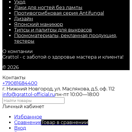
Уход
Лаки для ногтей без лампы
Противогрибковая серия Antifungal
Дизайн
Японский маникюр
Типсы и палитры для выкрасов
Промоматериалы, рекламная продукция,
тестеры
О компании
Grattol - с заботой о здоровье мастера и клиента!
© 2026
Контакты
+79081684400
г. Нижний Новгород, ул. Маслякова, д.5, оф. 112
info@grattol-official.ru
пн-пт 10:00—18:00
Личный кабинет
Избранное
Сравнение
Товар в сравнении
Вход