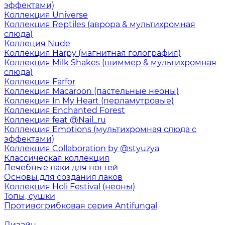
эффектами)
Коллекция Universe
Коллекция Reptiles (аврора & мультихромная
слюда)
Коллеция Nude
Коллекция Harpy (магнитная голография)
Коллекция Milk Shakes (шиммер & мультихромная
слюда)
Коллекция Farfor
Коллекция Macaroon (пастельные неоны)
Коллекция In My Heart (перламутровые)
Коллекция Enchanted Forest
Коллекция feat @Nail_ru
Коллекция Emotions (мультихромная слюда с
эффектами)
Коллекция Collaboration by @styuzya
Классическая коллекция
Лечебные лаки для ногтей
Основы для создания лаков
Коллекция Holi Festival (неоны)
Топы, сушки
Противогрибковая серия Antifungal
Дизайн