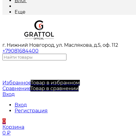
Блог
Еще
г. Нижний Новгород, ул. Маслякова, д.5, оф. 112
+79081684400
Избранное
Товар в избранном
Сравнение
Товар в сравнении
Вход
Вход
Регистрация
0
Корзина
0
₽