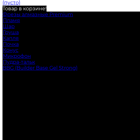
(пусто)
Товар в корзине!
Фрезы алмазные Premium
Пламя
Шар
Груша
Капля
Почка
Конус
Микрофон
Пудра-тальк
BBG (Builder Base Gel Strong)