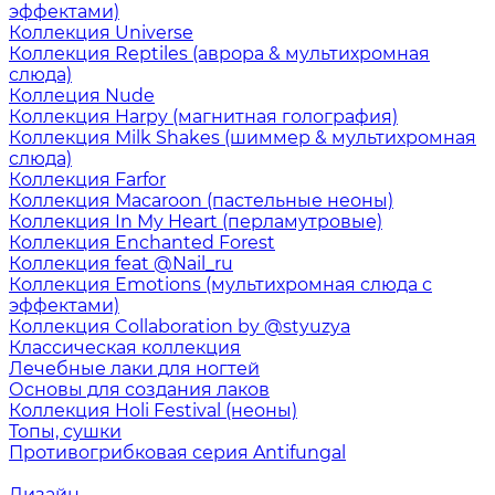
эффектами)
Коллекция Universe
Коллекция Reptiles (аврора & мультихромная
слюда)
Коллеция Nude
Коллекция Harpy (магнитная голография)
Коллекция Milk Shakes (шиммер & мультихромная
слюда)
Коллекция Farfor
Коллекция Macaroon (пастельные неоны)
Коллекция In My Heart (перламутровые)
Коллекция Enchanted Forest
Коллекция feat @Nail_ru
Коллекция Emotions (мультихромная слюда с
эффектами)
Коллекция Collaboration by @styuzya
Классическая коллекция
Лечебные лаки для ногтей
Основы для создания лаков
Коллекция Holi Festival (неоны)
Топы, сушки
Противогрибковая серия Antifungal
Дизайн