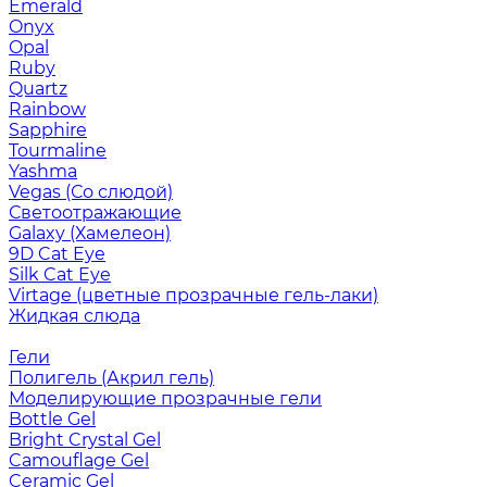
Emerald
Onyx
Opal
Ruby
Quartz
Rainbow
Sapphire
Tourmaline
Yashma
Vegas (Со слюдой)
Светоотражающие
Galaxy (Хамелеон)
9D Cat Eye
Silk Cat Eye
Virtage (цветные прозрачные гель-лаки)
Жидкая слюда
Гели
Полигель (Акрил гель)
Моделирующие прозрачные гели
Bottle Gel
Bright Crystal Gel
Camouflage Gel
Ceramic Gel