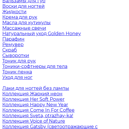
Бальзамы для губ
Воски для ногтей
Жидкости
Крема для рук
Масла для кутикулы
Массажные свечи
Натуральный уход Golden Honey
Парафин
Ремувер
Скраб
Сыворотки
Тоник для рук
Тоники-софтнеры для тела
Тоник пенка
Уход для ног
Лаки для ногтей без лампы
Коллекция Жаркий неон
Коллекция Her Soft Power
Коллекция Happy New Year
Коллекция Come In For Coffee
Коллекция Sveta, otrazhay-ka!
Коллекция Voice of Nature
Коллекция Gatsby (светоотражающие с