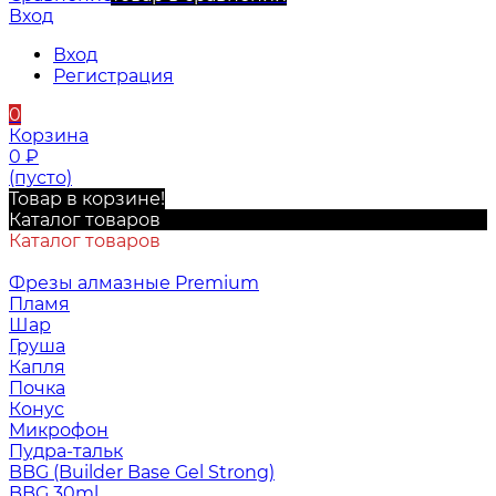
Вход
Вход
Регистрация
0
Корзина
0
₽
(пусто)
Товар в корзине!
Каталог товаров
Каталог товаров
Фрезы алмазные Premium
Пламя
Шар
Груша
Капля
Почка
Конус
Микрофон
Пудра-тальк
BBG (Builder Base Gel Strong)
BBG 30ml