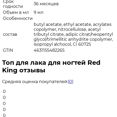
Срок
36 месяцев
годности
Объем в мл
9 мл
Особенности
butyl acetate, ethyl acetate, acrylates
copolymer, nitrocellulose, acetyl
состав
tributyl citrate, adipic citrat/neopentyl
glycol/trimellitic anhydrite copolymer,
isopropyl alchocol, CI 60725
GTIN
4631155482265
Топ для лака для ногтей Red
King отзывы
Средняя оценка покупателей:
(
0
)
0
0
0
0
0