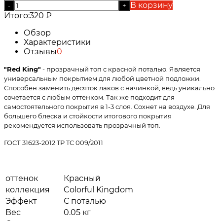
В корзину
-
+
Итого:
320
₽
Обзор
Характеристики
Отзывы
0
"Red King"
- прозрачный топ с красной поталью. Является
универсальным покрытием для любой цветной подложки.
Способен заменить десяток лаков с начинкой, ведь уникально
сочетается с любым оттенком. Так же подходит для
самостоятельного покрытия в 1-3 слоя. Сохнет на воздухе. Для
большего блеска и стойкости итогового покрытия
рекомендуется использовать прозрачный топ.
ГОСТ 31623-2012 TP TC 009/2011
оттенок
Красный
коллекция
Colorful Kingdom
Эффект
С поталью
Вес
0.05 кг