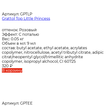
Артикул:
GPTLP
Grattol Top Little Princess
оттенок:
Розовый
Эффект:
С поталью
Вес:
0.05 кг
Объем в мл:
9 мл
состав:
butyl acetate, ethyl acetate, acrylates
copolymer, nitrocellulose, acetyl tributyl citrate, adipic
citrat/neopentyl glycol/trimellitic anhydrite
copolymer, isopropyl alchocol, CI 60725
320
₽
В корзину
Артикул:
GPTEE