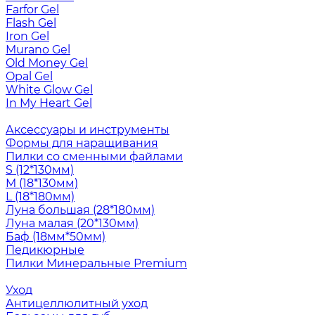
Farfor Gel
Flash Gel
Iron Gel
Murano Gel
Old Money Gel
Opal Gel
White Glow Gel
In My Heart Gel
Аксессуары и инструменты
Формы для наращивания
Пилки со сменными файлами
S (12*130мм)
M (18*130мм)
L (18*180мм)
Луна большая (28*180мм)
Луна малая (20*130мм)
Баф (18мм*50мм)
Педикюрные
Пилки Минеральные Premium
Уход
Антицеллюлитный уход