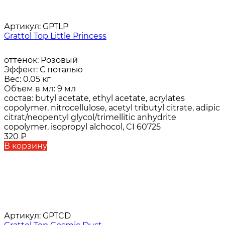
Артикул:
GPTLP
Grattol Top Little Princess
оттенок:
Розовый
Эффект:
С поталью
Вес:
0.05 кг
Объем в мл:
9 мл
состав:
butyl acetate, ethyl acetate, acrylates
copolymer, nitrocellulose, acetyl tributyl citrate, adipic
citrat/neopentyl glycol/trimellitic anhydrite
copolymer, isopropyl alchocol, CI 60725
320
₽
В корзину
Артикул:
GPTCD