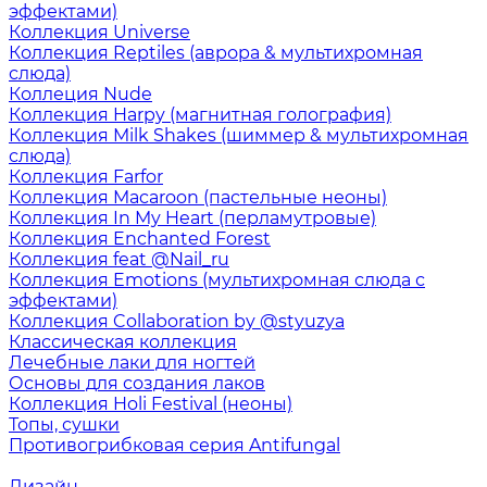
эффектами)
Коллекция Universe
Коллекция Reptiles (аврора & мультихромная
слюда)
Коллеция Nude
Коллекция Harpy (магнитная голография)
Коллекция Milk Shakes (шиммер & мультихромная
слюда)
Коллекция Farfor
Коллекция Macaroon (пастельные неоны)
Коллекция In My Heart (перламутровые)
Коллекция Enchanted Forest
Коллекция feat @Nail_ru
Коллекция Emotions (мультихромная слюда с
эффектами)
Коллекция Collaboration by @styuzya
Классическая коллекция
Лечебные лаки для ногтей
Основы для создания лаков
Коллекция Holi Festival (неоны)
Топы, сушки
Противогрибковая серия Antifungal
Дизайн