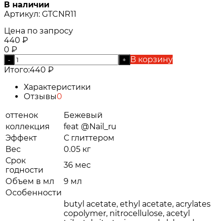
В наличии
Артикул:
GTCNR11
Цена по запросу
440
₽
0
₽
В корзину
-
+
Итого:
440
₽
Характеристики
Отзывы
0
оттенок
Бежевый
коллекция
feat @Nail_ru
Эффект
С глиттером
Вес
0.05 кг
Срок
36 мес
годности
Объем в мл
9 мл
Особенности
butyl acetate, ethyl acetate, acrylates
copolymer, nitrocellulose, acetyl