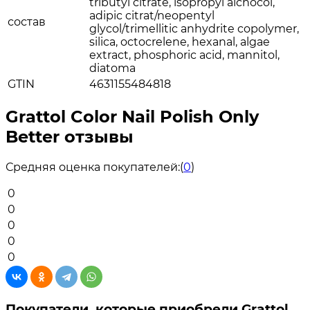
tributyl citrate, isopropyl alchocol,
adipic citrat/neopentyl
состав
glycol/trimellitic anhydrite copolymer,
silica, octocrelene, hexanal, algae
extract, phosphoric acid, mannitol,
diatoma
GTIN
4631155484818
Grattol Color Nail Polish Only
Better отзывы
Средняя оценка покупателей:
(
0
)
0
0
0
0
0
Покупатели, которые приобрели Grattol