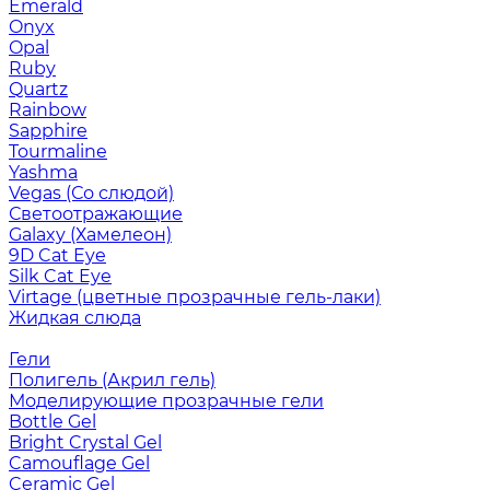
Emerald
Onyx
Opal
Ruby
Quartz
Rainbow
Sapphire
Tourmaline
Yashma
Vegas (Со слюдой)
Светоотражающие
Galaxy (Хамелеон)
9D Cat Eye
Silk Cat Eye
Virtage (цветные прозрачные гель-лаки)
Жидкая слюда
Гели
Полигель (Акрил гель)
Моделирующие прозрачные гели
Bottle Gel
Bright Crystal Gel
Camouflage Gel
Ceramic Gel