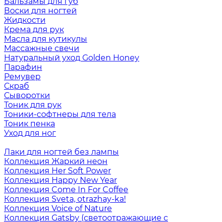
Бальзамы для губ
Воски для ногтей
Жидкости
Крема для рук
Масла для кутикулы
Массажные свечи
Натуральный уход Golden Honey
Парафин
Ремувер
Скраб
Сыворотки
Тоник для рук
Тоники-софтнеры для тела
Тоник пенка
Уход для ног
Лаки для ногтей без лампы
Коллекция Жаркий неон
Коллекция Her Soft Power
Коллекция Happy New Year
Коллекция Come In For Coffee
Коллекция Sveta, otrazhay-ka!
Коллекция Voice of Nature
Коллекция Gatsby (светоотражающие с