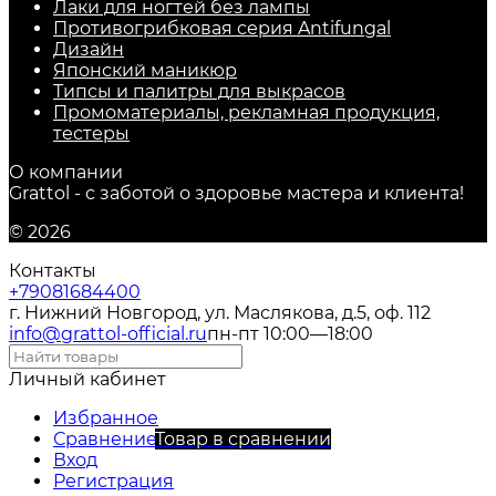
Лаки для ногтей без лампы
Противогрибковая серия Antifungal
Дизайн
Японский маникюр
Типсы и палитры для выкрасов
Промоматериалы, рекламная продукция,
тестеры
О компании
Grattol - с заботой о здоровье мастера и клиента!
© 2026
Контакты
+79081684400
г. Нижний Новгород, ул. Маслякова, д.5, оф. 112
info@grattol-official.ru
пн-пт 10:00—18:00
Личный кабинет
Избранное
Сравнение
Товар в сравнении
Вход
Регистрация