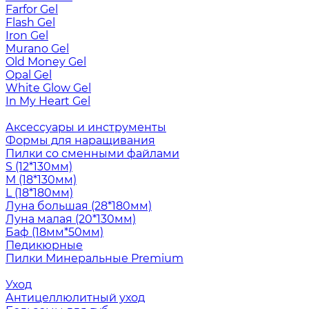
Farfor Gel
Flash Gel
Iron Gel
Murano Gel
Old Money Gel
Opal Gel
White Glow Gel
In My Heart Gel
Аксессуары и инструменты
Формы для наращивания
Пилки со сменными файлами
S (12*130мм)
M (18*130мм)
L (18*180мм)
Луна большая (28*180мм)
Луна малая (20*130мм)
Баф (18мм*50мм)
Педикюрные
Пилки Минеральные Premium
Уход
Антицеллюлитный уход