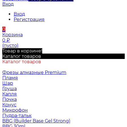
Вход
Вход
Регистрация
0
Корзина
0
₽
(пусто)
Товар в корзине!
Каталог товаров
Каталог товаров
Фрезы алмазные Premium
Пламя
Шар
Груша
Капля
Почка
Конус
Микрофон
Пудра-тальк
BBG (Builder Base Gel Strong)
BBG 30ml