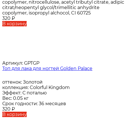
copolymer, nitrocellulose, acetyl tributyl citrate, adipic
citrat/neopentyl glycol/trimellitic anhydrite
copolymer, isopropyl alchocol, CI 60725
320
₽
В корзину
Артикул:
GPTGP
Топ для лака для ногтей Golden Palace
оттенок:
Золотой
коллекция:
Colorful Kingdom
Эффект:
С поталью
Вес:
0.05 кг
Срок годности:
36 месяцев
320
₽
В корзину