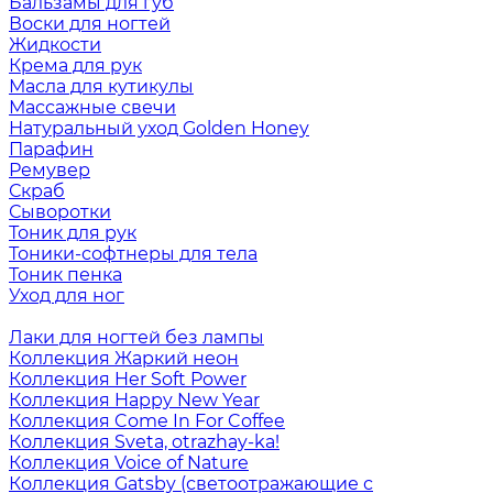
Бальзамы для губ
Воски для ногтей
Жидкости
Крема для рук
Масла для кутикулы
Массажные свечи
Натуральный уход Golden Honey
Парафин
Ремувер
Скраб
Сыворотки
Тоник для рук
Тоники-софтнеры для тела
Тоник пенка
Уход для ног
Лаки для ногтей без лампы
Коллекция Жаркий неон
Коллекция Her Soft Power
Коллекция Happy New Year
Коллекция Come In For Coffee
Коллекция Sveta, otrazhay-ka!
Коллекция Voice of Nature
Коллекция Gatsby (светоотражающие с