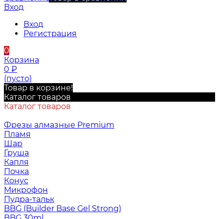
Вход
Вход
Регистрация
0
Корзина
0
₽
(пусто)
Товар в корзине!
Каталог товаров
Каталог товаров
Фрезы алмазные Premium
Пламя
Шар
Груша
Капля
Почка
Конус
Микрофон
Пудра-тальк
BBG (Builder Base Gel Strong)
BBG 30ml