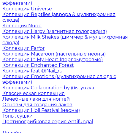
эффектами)
Коллекция Universe
Коллекция Reptiles (аврора & мультихромная
слюда)
Коллеция Nude
Коллекция Harpy (магнитная голография)
Коллекция Milk Shakes (шиммер & мультихромная
слюда)
Коллекция Farfor
Коллекция Macaroon (пастельные неоны)
Коллекция In My Heart (перламутровые)
Коллекция Enchanted Forest
Коллекция feat @Nail_ru
Коллекция Emotions (мультихромная слюда с
эффектами)
Коллекция Collaboration by @styuzya
Классическая коллекция
Лечебные лаки для ногтей
Основы для создания лаков
Коллекция Holi Festival (неоны)
Топы, сушки
Противогрибковая серия Antifungal
Дизайн