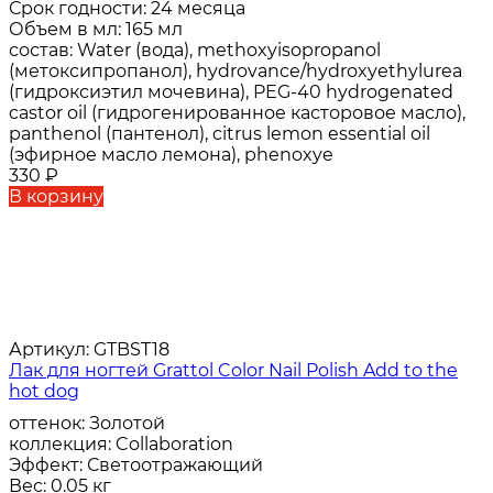
Срок годности:
24 месяца
Объем в мл:
165 мл
состав:
Water (вода), methoxyisopropanol
(метоксипропанол), hydrovance/hydroxyethylurea
(гидроксиэтил мочевина), PEG-40 hydrogenated
castor oil (гидрогенированное касторовое масло),
panthenol (пантенол), citrus lemon essential oil
(эфирное масло лемона), phenoxye
330
₽
В корзину
Артикул:
GTBST18
Лак для ногтей Grattol Color Nail Polish Add to the
hot dog
оттенок:
Золотой
коллекция:
Collaboration
Эффект:
Светоотражающий
Вес:
0.05 кг