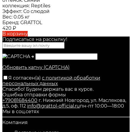
оттенок:
Синий
коллекция:
Reptiles
Эффект:
Со слюдой
Вес:
0.05 кг
Бренд:
GRATTOL
420
₽
В корзину
Подписаться на рассылкy!
→
Обновить капчу (CAPTCHA)
Я согласен(a)
с политикой обработки
персональных данных
Спасибо! Будем держать вас в курсе.
Ошибка отправки формы
+79081684400
г. Нижний Новгород, ул. Маслякова,
д.5, оф. 112
info@grattol-official.ru
пн-пт 10:00—18:00
Мы в соц.сетях
Компания