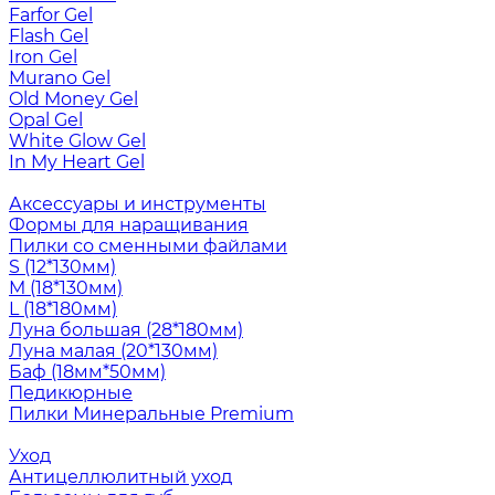
Farfor Gel
Flash Gel
Iron Gel
Murano Gel
Old Money Gel
Opal Gel
White Glow Gel
In My Heart Gel
Аксессуары и инструменты
Формы для наращивания
Пилки со сменными файлами
S (12*130мм)
M (18*130мм)
L (18*180мм)
Луна большая (28*180мм)
Луна малая (20*130мм)
Баф (18мм*50мм)
Педикюрные
Пилки Минеральные Premium
Уход
Антицеллюлитный уход