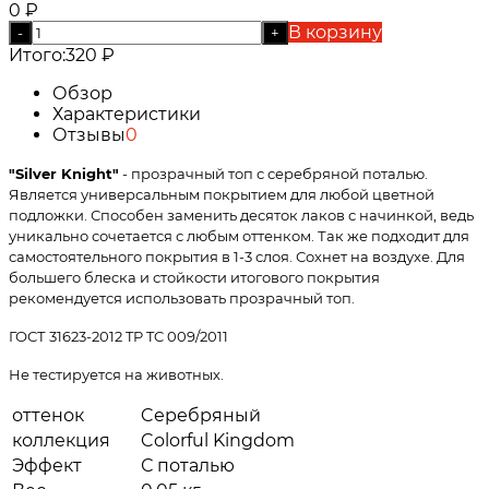
0
₽
В корзину
-
+
Итого:
320
₽
Обзор
Характеристики
Отзывы
0
"Silver Knight"
- прозрачный топ с серебряной поталью.
Является универсальным покрытием для любой цветной
подложки. Способен заменить десяток лаков с начинкой, ведь
уникально сочетается с любым оттенком. Так же подходит для
самостоятельного покрытия в 1-3 слоя. Сохнет на воздухе. Для
большего блеска и стойкости итогового покрытия
рекомендуется использовать прозрачный топ.
ГОСТ 31623-2012 TP TC 009/2011
Не тестируется на животных.
оттенок
Cеребряный
коллекция
Colorful Kingdom
Эффект
С поталью