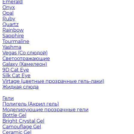
Emerald
Onyx
Opal
Ruby
Quartz
Rainbow
Sapphire
Tourmaline
Yashma
Vegas (Со слюдой)
Светоотражающие
Galaxy (Хамелеон)
9D Cat Eye
Silk Cat Eye
Virtage (цветные прозрачные гель-лаки)
Жидкая слюда
Гели
Полигель (Акрил гель)
Моделирующие прозрачные гели
Bottle Gel
Bright Crystal Gel
Camouflage Gel
Ceramic Gel