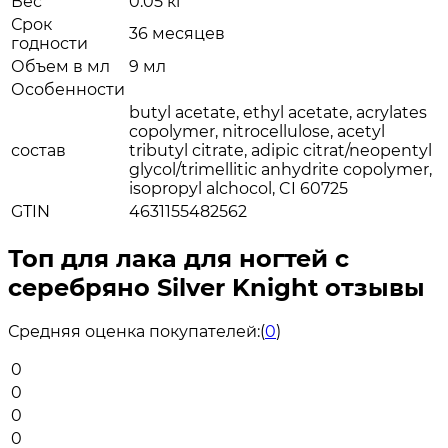
Вес
0.05 кг
Срок
36 месяцев
годности
Объем в мл
9 мл
Особенности
butyl acetate, ethyl acetate, acrylates
copolymer, nitrocellulose, acetyl
состав
tributyl citrate, adipic citrat/neopentyl
glycol/trimellitic anhydrite copolymer,
isopropyl alchocol, CI 60725
GTIN
4631155482562
Топ для лака для ногтей с
серебряно Silver Knight отзывы
Средняя оценка покупателей:
(
0
)
0
0
0
0